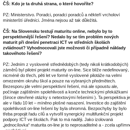
ČŠ: Kdo je ta druhá strana, o které hovoříte?
PZ: Ministerstvo. Poradci, poradci poradců a někteří vrcholoví
ministerští úředníci. Jména nejsou až tak důležitá.
ČŠ:
Na Slovensku testují maturitu online, nebylo by to
perspektivnější řešení? Nedalo by se tím problém nových
maturit při dnešní penetraci ICT ve středních školách
zvládnout? Vyhodnocovali jste možnosti či případně náklady
takovéhoto řešení?
PZ: Jedním z vysloveně střednědobých (tedy nikoli krátkodobých)
záměrů byl pilotní projekt maturity on-line. Sice blíže nedefinovaný,
nicméně do třech, pěti let ve formě vyslovené pilotáže na velmi
omezeném okruhu škol a pouze na vybraných předmětech.
Bezesporu jde velmi perspektivní řešení, má ale spoustu ale,
počínaje zajištěním spolehlivosti a konče technickými překážkami
(široce otevřené otázky s netextovými řešeními ). Ta perspektiva je
ale v řádu 10 let – míněno plošné nasazení. Investice do zajištění
spolehlivosti on-line řešení by byla ohromná. Bezpochyby by bylo
třeba propojit řadu cílů a vytvořil synergický multifunkční projekt
podpory ICT ve školách. Pak to má naději. Jako izolovaná
„jednocílovka“ maturita on-line je to neprosaditelné a - zcela upřímn