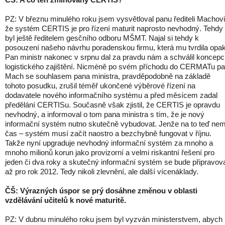
PZ: V březnu minulého roku jsem vysvětloval panu řediteli Machovi
že systém CERTIS je pro řízení maturit naprosto nevhodný. Tehdy
byl ještě ředitelem gesčního odboru MŠMT. Najal si tehdy k
posouzení našeho návrhu poradenskou firmu, která mu tvrdila opak
Pan ministr nakonec v srpnu dal za pravdu nám a schválil koncepc
logistického zajištění. Nicméně po svém příchodu do CERMATu p
Mach se souhlasem pana ministra, pravděpodobně na základě
tohoto posudku, zrušil téměř ukončené výběrové řízení na
dodavatele nového informačního systému a před měsícem zadal
předělání CERTISu. Současně však zjistil, že CERTIS je opravdu
nevhodný, a informoval o tom pana ministra s tím, že je nový
informační systém nutno skutečně vybudovat. Jenže na to teď ne
čas – systém musí začít naostro a bezchybně fungovat v říjnu.
Takže nyní upgraduje nevhodný informační systém za mnoho a
mnoho milionů korun jako provizorní a velmi riskantní řešení pro
jeden či dva roky a skutečný informační systém se bude připravov
až pro rok 2012. Tedy nikoli zlevnění, ale další vícenáklady.
ČŠ: Výrazných úspor se prý dosáhne změnou v oblasti
vzdělávání učitelů k nové maturitě.
PZ: V dubnu minulého roku jsem byl vyzván ministerstvem, abych