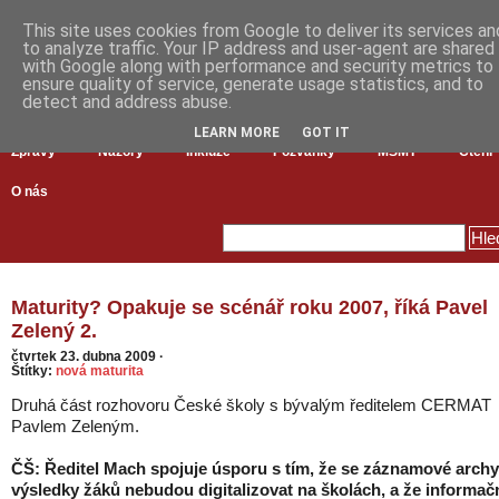
This site uses cookies from Google to deliver its services an
to analyze traffic. Your IP address and user-agent are shared
with Google along with performance and security metrics to
ensure quality of service, generate usage statistics, and to
detect and address abuse.
LEARN MORE
GOT IT
Zprávy
Názory
Inkluze
Pozvánky
MŠMT
Čtení
O nás
Maturity? Opakuje se scénář roku 2007, říká Pavel
Zelený 2.
čtvrtek 23. dubna 2009
·
Štítky:
nová maturita
Druhá část rozhovoru České školy s bývalým ředitelem CERMAT
Pavlem Zeleným.
ČŠ: Ředitel Mach spojuje úsporu s tím, že se záznamové archy
výsledky žáků nebudou digitalizovat na školách, a že informač