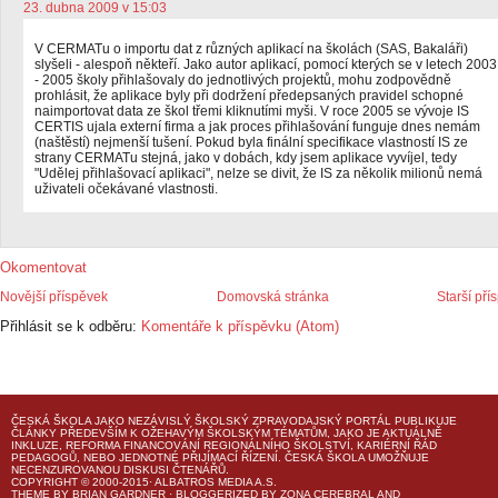
23. dubna 2009 v 15:03
V CERMATu o importu dat z různých aplikací na školách (SAS, Bakaláři)
slyšeli - alespoň někteří. Jako autor aplikací, pomocí kterých se v letech 2003
- 2005 školy přihlašovaly do jednotlivých projektů, mohu zodpovědně
prohlásit, že aplikace byly při dodržení předepsaných pravidel schopné
naimportovat data ze škol třemi kliknutími myši. V roce 2005 se vývoje IS
CERTIS ujala externí firma a jak proces přihlašování funguje dnes nemám
(naštěstí) nejmenší tušení. Pokud byla finální specifikace vlastností IS ze
strany CERMATu stejná, jako v dobách, kdy jsem aplikace vyvíjel, tedy
"Udělej přihlašovací aplikaci", nelze se divit, že IS za několik milionů nemá
uživateli očekávané vlastnosti.
Okomentovat
Novější příspěvek
Domovská stránka
Starší pří
Přihlásit se k odběru:
Komentáře k příspěvku (Atom)
ČESKÁ ŠKOLA
JAKO NEZÁVISLÝ ŠKOLSKÝ ZPRAVODAJSKÝ PORTÁL PUBLIKUJE
ČLÁNKY PŘEDEVŠÍM K OŽEHAVÝM ŠKOLSKÝM TÉMATŮM, JAKO JE AKTUÁLNĚ
INKLUZE, REFORMA FINANCOVÁNÍ REGIONÁLNÍHO ŠKOLSTVÍ, KARIÉRNÍ ŘÁD
PEDAGOGŮ, NEBO JEDNOTNÉ PŘIJÍMACÍ ŘÍZENÍ.
ČESKÁ ŠKOLA
UMOŽŇUJE
NECENZUROVANOU DISKUSI ČTENÁŘŮ.
COPYRIGHT © 2000-2015· ALBATROS MEDIA A.S.
THEME
BY
BRIAN GARDNER
· BLOGGERIZED BY
ZONA CEREBRAL
AND