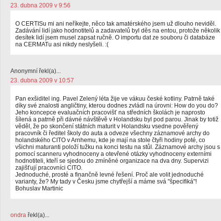
23. dubna 2009 v 9:56
O CERTISu mi ani neříkejte, něco tak amatérského jsem už dlouho neviděl.
Zadávání lidí jako hodnotitelů a zadavatelů byl děs na entou, protože několik
desítek lidí jsem musel zapsat ručně. O importu dat ze souboru či databáze
na CERMATu asi nikdy neslyšeli. :(
Anonymní řekl(a)...
23. dubna 2009 v 10:57
Pan exšiditel ing. Pavel Zelený léta žije ve vákuu české kotliny. Patrně také
díky své znalosti angličtiny, kterou dodnes zvládl na úrovni: How do you do?
Jeho koncepce evaluačních pracovišť na středních školách je naprosto
šílená a patrně při dávné návštěvě v Holandsku byl pod parou. Jinak by totiž
věděl, že po skončení státních maturit v Holandsku vsedne pověřený
pracovník či ředitel školy do auta a odveze všechny záznamové archy do
holandského CITO v Arnhemu, kde je mají na stole čtyři hodiny poté, co
všichni maturanti položí tužku na konci testu na stůl. Záznamové archy jsou s
pomocí scanneru vyhodnoceny a otevřené otázky vyhodnoceny externími
hodnotiteli, kteří se sjedou do zmíněné organizace na dva dny. Supervizi
zajišťují pracovníci CITO.
Jednoduché, prosté a finančně levné řešení. Proč ale volit jednoduché
varianty, že? My tady v Česku jsme chytřejší a máme svá "špecifiká"!
Bohuslav Martinic
ondra
řekl(a)...