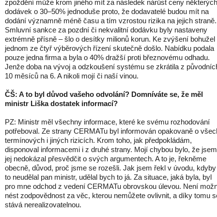
zpoždění může krom jiného mít za následek nárůst ceny některýc
dodávek o 30–50% jednoduše proto, že dodavatelé budou mít na
dodání významně méně času a tím vzrostou rizika na jejich straně.
Smluvní sankce za pozdní či nekvalitní dodávku byly nastaveny
extrémně přísně – šlo o desítky milionů korun. Ke zvýšení bohužel
jednom ze čtyř výběrových řízení skutečně došlo. Nabídku podala
pouze jedna firma a byla o 40% dražší proti březnovému odhadu.
Jenže doba na vývoj a odzkoušení systému se zkrátila z původníc
10 měsíců na 6. A nikoli mojí či naší vinou.
ČŠ: A to byl důvod vašeho odvolání? Domníváte se, že měl
ministr Liška dostatek informací?
PZ: Ministr měl všechny informace, které ke svému rozhodování
potřeboval. Ze strany CERMATu byl informován opakovaně o všec
termínových i jiných rizicích. Krom toho, jak předpokládám,
disponoval informacemi i z druhé strany. Mojí chybou bylo, že jsem
jej nedokázal přesvědčit o svých argumentech. A to je, řekněme
obecně, důvod, proč jsme se rozešli. Jak jsem řekl v úvodu, kdyby
to neudělal pan ministr, udělal bych to já. Za situace, jaká byla, byl
pro mne odchod z vedení CERMATu obrovskou úlevou. Není mož
nést zodpovědnost za věc, kterou nemůžete ovlivnit, a díky tomu s
stává nerealizovatelnou.