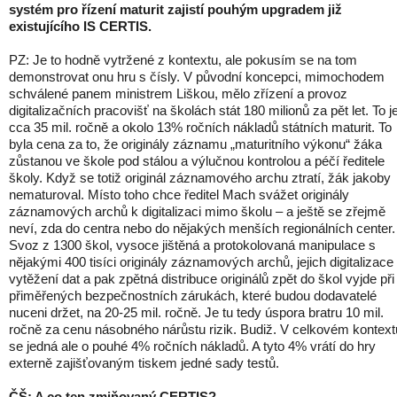
systém pro řízení maturit zajistí pouhým upgradem již
existujícího IS CERTIS.
PZ: Je to hodně vytržené z kontextu, ale pokusím se na tom
demonstrovat onu hru s čísly. V původní koncepci, mimochodem
schválené panem ministrem Liškou, mělo zřízení a provoz
digitalizačních pracovišť na školách stát 180 milionů za pět let. To j
cca 35 mil. ročně a okolo 13% ročních nákladů státních maturit. To
byla cena za to, že originály záznamu „maturitního výkonu“ žáka
zůstanou ve škole pod stálou a výlučnou kontrolou a péčí ředitele
školy. Když se totiž originál záznamového archu ztratí, žák jakoby
nematuroval. Místo toho chce ředitel Mach svážet originály
záznamových archů k digitalizaci mimo školu – a ještě se zřejmě
neví, zda do centra nebo do nějakých menších regionálních center.
Svoz z 1300 škol, vysoce jištěná a protokolovaná manipulace s
nějakými 400 tisíci originály záznamových archů, jejich digitalizace
vytěžení dat a pak zpětná distribuce originálů zpět do škol vyjde při
přiměřených bezpečnostních zárukách, které budou dodavatelé
nuceni držet, na 20-25 mil. ročně. Je tu tedy úspora bratru 10 mil.
ročně za cenu násobného nárůstu rizik. Budiž. V celkovém kontext
se jedná ale o pouhé 4% ročních nákladů. A tyto 4% vrátí do hry
externě zajišťovaným tiskem jedné sady testů.
ČŠ: A co ten zmiňovaný CERTIS?