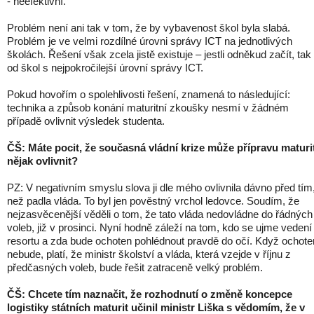
- neefektivní.
Problém není ani tak v tom, že by vybavenost škol byla slabá.
Problém je ve velmi rozdílné úrovni správy ICT na jednotlivých
školách. Řešení však zcela jistě existuje – jestli odněkud začít, tak
od škol s nejpokročilejší úrovní správy ICT.
Pokud hovořím o spolehlivosti řešení, znamená to následující:
technika a způsob konání maturitní zkoušky nesmí v žádném
případě ovlivnit výsledek studenta.
ČŠ: Máte pocit, že současná vládní krize může přípravu maturi
nějak ovlivnit?
PZ: V negativním smyslu slova ji dle mého ovlivnila dávno před tím
než padla vláda. To byl jen pověstný vrchol ledovce. Soudím, že
nejzasvěcenější věděli o tom, že tato vláda nedovládne do řádných
voleb, již v prosinci. Nyní hodně záleží na tom, kdo se ujme vedení
resortu a zda bude ochoten pohlédnout pravdě do očí. Když ochote
nebude, platí, že ministr školství a vláda, která vzejde v říjnu z
předčasných voleb, bude řešit zatraceně velký problém.
ČŠ: Chcete tím naznačit, že rozhodnutí o změně koncepce
logistiky státních maturit učinil ministr Liška s vědomím, že v