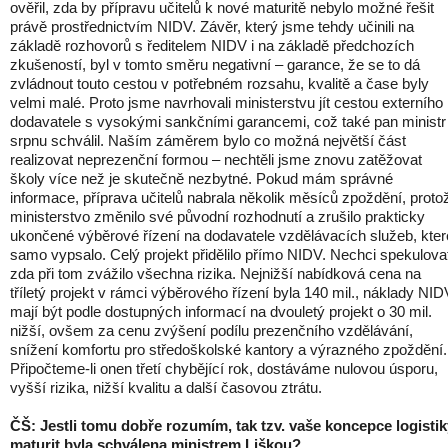
ověřil, zda by přípravu učitelů k nové maturitě nebylo možné řešit
právě prostřednictvím NIDV. Závěr, který jsme tehdy učinili na
základě rozhovorů s ředitelem NIDV i na základě předchozích
zkušeností, byl v tomto směru negativní – garance, že se to dá
zvládnout touto cestou v potřebném rozsahu, kvalitě a čase byly
velmi malé. Proto jsme navrhovali ministerstvu jít cestou externího
dodavatele s vysokými sankčními garancemi, což také pan ministr
srpnu schválil. Naším záměrem bylo co možná největší část
realizovat neprezenční formou – nechtěli jsme znovu zatěžovat
školy více než je skutečně nezbytné. Pokud mám správné
informace, příprava učitelů nabrala několik měsíců zpoždění, proto
ministerstvo změnilo své původní rozhodnutí a zrušilo prakticky
ukončené výběrové řízení na dodavatele vzdělávacích služeb, kter
samo vypsalo. Celý projekt přidělilo přímo NIDV. Nechci spekulova
zda při tom zvážilo všechna rizika. Nejnižší nabídková cena na
tříletý projekt v rámci výběrového řízení byla 140 mil., náklady NID
mají být podle dostupných informací na dvouletý projekt o 30 mil.
nižší, ovšem za cenu zvýšení podílu prezenčního vzdělávání,
snížení komfortu pro středoškolské kantory a výrazného zpoždění.
Připočteme-li onen třetí chybějící rok, dostáváme nulovou úsporu,
vyšší rizika, nižší kvalitu a další časovou ztrátu.
ČŠ: Jestli tomu dobře rozumím, tak tzv. vaše koncepce logistik
maturit byla schválena ministrem Liškou?