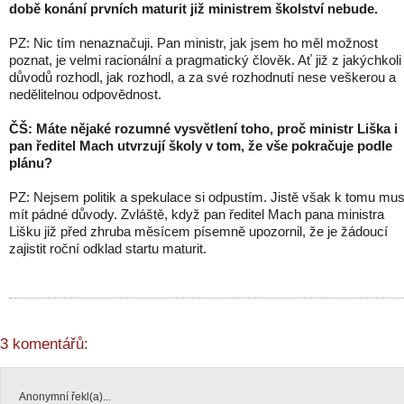
době konání prvních maturit již ministrem školství nebude.
PZ: Nic tím nenaznačuji. Pan ministr, jak jsem ho měl možnost
poznat, je velmi racionální a pragmatický člověk. Ať již z jakýchkoli
důvodů rozhodl, jak rozhodl, a za své rozhodnutí nese veškerou a
nedělitelnou odpovědnost.
ČŠ: Máte nějaké rozumné vysvětlení toho, proč ministr Liška i
pan ředitel Mach utvrzují školy v tom, že vše pokračuje podle
plánu?
PZ: Nejsem politik a spekulace si odpustím. Jistě však k tomu mus
mít pádné důvody. Zvláště, když pan ředitel Mach pana ministra
Lišku již před zhruba měsícem písemně upozornil, že je žádoucí
zajistit roční odklad startu maturit.
3 komentářů:
Anonymní řekl(a)...