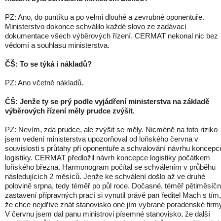
PZ: Ano, do puntíku a po velmi dlouhé a zevrubné oponentuře.
Ministerstvo dokonce schválilo každé slovo ze zadávací
dokumentace všech výběrových řízení. CERMAT nekonal nic bez
vědomí a souhlasu ministerstva.
ČŠ: To se týká i nákladů?
PZ: Ano včetně nákladů.
ČŠ: Jenže ty se prý podle vyjádření ministerstva na základě
výběrových řízení měly prudce zvýšit.
PZ: Nevím, zda prudce, ale zvýšit se měly. Nicméně na toto riziko
jsem vedení ministerstva upozorňoval od loňského června v
souvislosti s průtahy při oponentuře a schvalování návrhu koncepc
logistiky. CERMAT předložil návrh koncepce logistiky počátkem
loňského března. Harmonogram počítal se schválením v průběhu
následujících 2 měsíců. Jenže ke schválení došlo až ve druhé
polovině srpna, tedy téměř po půl roce. Dočasné, téměř pětiměsíčn
zastavení přípravných prací si vynutil právě pan ředitel Mach s tím,
že chce nejdříve znát stanovisko oné jím vybrané poradenské firm
V červnu jsem dal panu ministrovi písemné stanovisko, že další