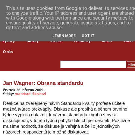
This site uses cookies from Google to deliver its services an
to analyze traffic. Your IP address and user-agent are shared
with Google along with performance and security metrics to
ensure quality of service, generate usage statistics, and to
detect and address abuse.
LEARN MORE
GOT IT
Zprávy
Názory
Inkluze
Pozvánky
MŠMT
Čtení
O nás
Jan Wagner: Obrana standardu
čtvrtek 26. března 2009
·
Štítky:
standard
,
školství
Reakce na zveřejněný návrh Standardu kvality profese učitele
možná tvůrce překvapily. Diskuse ale probíhá a během prvního
týdne vyplnila dotazník k návrhu standardu zhruba stovka
diskutujících, v tomto týdnu přibylo dalších pět desítek. Pozitivně
musíme hodnotit, že diskuse je veřejná a že i o jednotlivých
názorech respondentů je možné diskutovat.