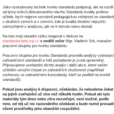
Jako vystudovaný technik tvorbu standardu podporuji, ale na rozdíl
od týmu tvůrců diskutovaného návrhu Standardu kvality profese
učitele, bych nejprve seznámil pedagogickou veřejnost se standar
v okolních zemích a v zemích, kde je kvalita školství nejvyšší,
samozřejmě s analýzou, jak se k tomuto stavu dostali.
Na tuto moji zásadní výtku reagoval v diskusi na
standarducitele.rvp.cz
v neděli večer
Mgr. Vladimír Srb, manažer
pracovní skupiny pro tvorbu standardu:
Pracovní skupina pro tvorbu Standardu provedla analýzy vybranýc
zahraničních standardů a Váš požadavek je zcela oprávněný.
Připravujeme uveřejnění těchto analýz i další akce, které našim
učitelům umožní čerpat ze zahraničích zkušeností (například
rozhovory se zahraničními konzultanty, kteří se podíleli na tvorbě
standardů).
Pokud jsou analýzy k dispozici, očekávám, že nebudeme čekat
na jejich zveřejnění už více než několik hodin. Pokud ale tyto
materiály tým dnes nebo zítra nezveřejní, není možné, podle
mne, od něj už nic racionálního očekávat a bude nutné prosadi
všemi prostředky jeho okamžité rozpuštění.