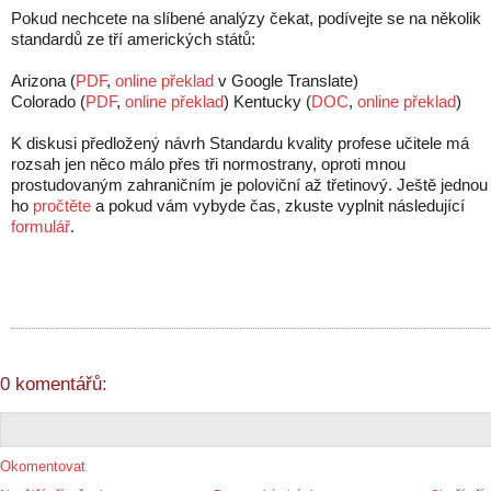
Pokud nechcete na slíbené analýzy čekat, podívejte se na několik
standardů ze tří amerických států:
Arizona (
PDF
,
online překlad
v Google Translate)
Colorado (
PDF
,
online překlad
) Kentucky (
DOC
,
online překlad
)
K diskusi předložený návrh Standardu kvality profese učitele má
rozsah jen něco málo přes tři normostrany, oproti mnou
prostudovaným zahraničním je poloviční až třetinový. Ještě jednou 
ho
pročtěte
a pokud vám vybyde čas, zkuste vyplnit následující
formulář
.
0 komentářů:
Okomentovat