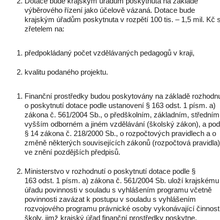
Dotace bude krajským úřadům poskytnuta na základě
výběrového řízení jako účelově vázaná. Dotace bude
krajským úřadům poskytnuta v rozpětí 100 tis. – 1,5 mil. Kč 
zřetelem na:
předpokládaný počet vzdělávaných pedagogů v kraji,
kvalitu podaného projektu.
Finanční prostředky budou poskytovány na základě rozhodnu
o poskytnutí dotace podle ustanovení § 163 odst. 1 písm. a)
zákona č. 561/2004 Sb., o předškolním, základním, středním
vyšším odborném a jiném vzdělávání (školský zákon), a pod
§ 14 zákona č. 218/2000 Sb., o rozpočtových pravidlech a o
změně některých souvisejících zákonů (rozpočtová pravidla)
ve znění pozdějších předpisů.
Ministerstvo v rozhodnutí o poskytnutí dotace podle §
163 odst. 1 písm. a) zákona č. 561/2004 Sb. uloží krajskému
úřadu povinnosti v souladu s vyhlášením programu včetně
povinnosti zavázat k postupu v souladu s vyhlášením
rozvojového programu právnické osoby vykonávající činnost
školy, jimž krajský úřad finanční prostředky poskytne.