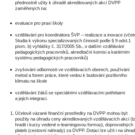
přednostně užity k úhradě akreditovaných akcí DVPP
zaměřených na:
evaluace pro praxi školy
vzdělávání pro koordinátora ŠVP – realizace a inovace
(včet
Studia k výkonu specializovaných činností podle § 9 odst.1
písm. b) vyhlášky č. 317/2005 Sb., o dalším vzdělávání
pedagogických pracovníků, akreditační komisi a kariérním
systému pedagogických pracovníků)
zvyšování odbornosti ve vzdělávacích oborech, používání
metod a forem práce, které vedou k budování pozitivního
klimatu na škole
vzdělávání žáků se speciálními vzdělávacími potřebami
a jejich integraci
.
Účelově vázané finanční prostředky na DVPP mohou být
použity na úhradu ceny akreditovaných vzdělávacích akcí (l
hradit i kurzy vedené e-learningovou formou), doprovodných
plateb (cestovní náhrady) za DVPP. Dotaci lze užít i na úhra