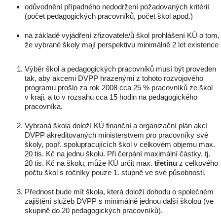
odůvodnění případného nedodržení požadovaných kritérií
(počet pedagogických pracovníků, počet škol apod.)
na základě vyjádření zřizovatele/ů škol prohlášení KÚ o tom,
že vybrané školy mají perspektivu minimálně 2 let existence
Výběr škol a pedagogických pracovníků musí být proveden
tak, aby akcemi DVPP hrazenými z tohoto rozvojového
programu prošlo za rok 2008 cca 25 % pracovníků ze škol
v kraji, a to v rozsahu cca 15 hodin na pedagogického
pracovníka.
Vybraná škola doloží KÚ finanční a organizační plán akcí
DVPP akreditovaných ministerstvem pro pracovníky své
školy, popř. spolupracujících škol v celkovém objemu max.
20 tis. Kč na jednu školu. Při čerpání maximální částky, tj.
20 tis. Kč na školu, může KÚ určit max.
třetinu
z celkového
počtu škol s ročníky pouze 1. stupně ve své působnosti.
Přednost bude mít škola, která doloží dohodu o společném
zajištění služeb DVPP s minimálně jednou další školou (ve
skupině do 20 pedagogických pracovníků).