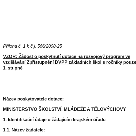
Příloha č. 1 k č.j. 566/2008-25
VZOR: Žádost o poskytnutí dotace na rozvojový program ve
vzdělávání Zpřístupnění DVPP základních škol s ročníky pouz
1. stupně
Název poskytovatele dotace:
MINISTERSTVO ŠKOLSTVÍ, MLÁDEŽE A TĚLOVÝCHOVY
1. Identifikační údaje o žádajícím krajském úřadu
1.1. Název žadatele: