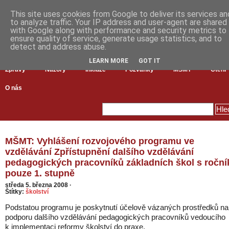
This site uses cookies from Google to deliver its services an
to analyze traffic. Your IP address and user-agent are shared
with Google along with performance and security metrics to
ensure quality of service, generate usage statistics, and to
detect and address abuse.
LEARN MORE
GOT IT
Zprávy
Názory
Inkluze
Pozvánky
MŠMT
Čtení
O nás
MŠMT: Vyhlášení rozvojového programu ve
vzdělávání Zpřístupnění dalšího vzdělávání
pedagogických pracovníků základních škol s roční
pouze 1. stupně
středa 5. března 2008
·
Štítky:
školství
Podstatou programu je poskytnutí účelově vázaných prostředků na
podporu dalšího vzdělávání pedagogických pracovníků vedoucího
k implementaci reformy školství do praxe.