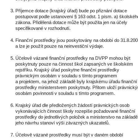
Příjemce dotace (krajský úřad) bude po přiznání dotace
postupovat podle ustanovení § 163 odst. 1 písm. a) školskéh
zákona. Přidělená dotace může být použita jen na účely
specifikované v rozhodnutí.
Finanční prostředky jsou poskytovány na období do 31.8.20
a lze je použít pouze na neinvestiční výdaje.
Účelově vázané finanční prostředky na DVPP mohou být
poskytnuty pouze na činnost škol zapsaných ve školském
rejstříku. Krajský úřad poskytne finanční prostředky
právnickým osobám v souladu s tímto programem
a projektem, na jehož základě byly krajskému úřadu finanční
prostředky ministerstvem poskytnuty. Přitom uloží právnick
osobám povinnosti v souladu s tímto programem.
Krajský úřad dle předložených žádostí právnických osob
vykonávajících činnost školy rozepíše požadované finanční
prostředky do jednotlivých položek a ministerstvo na základě
jeho návrhu stanoví výši závazných ukazatelů.
Účelově vázané prostředky musí být v daném období