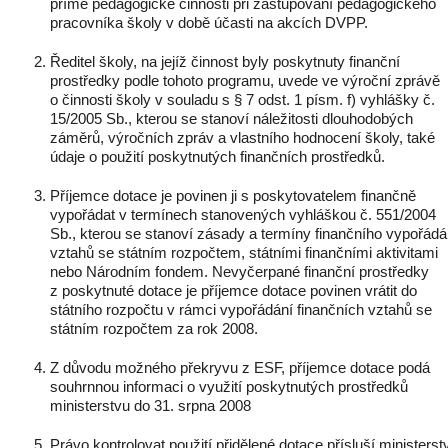
přímé pedagogické činnosti při zastupování pedagogického
pracovníka školy v době účasti na akcích DVPP.
Ředitel školy, na jejíž činnost byly poskytnuty finanční
prostředky podle tohoto programu, uvede ve výroční zprávě
o činnosti školy v souladu s § 7 odst. 1 písm. f) vyhlášky č.
15/2005 Sb., kterou se stanoví náležitosti dlouhodobých
záměrů, výročních zpráv a vlastního hodnocení školy, také
údaje o použití poskytnutých finančních prostředků.
Příjemce dotace je povinen ji s poskytovatelem finančně
vypořádat v termínech stanovených vyhláškou č. 551/2004
Sb., kterou se stanoví zásady a termíny finančního vypořádá
vztahů se státním rozpočtem, státními finančními aktivitami
nebo Národním fondem. Nevyčerpané finanční prostředky
z poskytnuté dotace je příjemce dotace povinen vrátit do
státního rozpočtu v rámci vypořádání finančních vztahů se
státním rozpočtem za rok 2008.
Z důvodu možného překryvu z ESF, příjemce dotace podá
souhrnnou informaci o využití poskytnutých prostředků
ministerstvu do 31. srpna 2008
Právo kontrolovat použití přidělené dotace přísluší ministerst