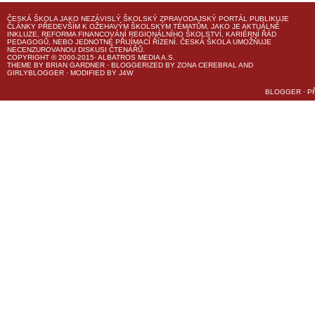
ČESKÁ ŠKOLA
JAKO NEZÁVISLÝ ŠKOLSKÝ ZPRAVODAJSKÝ PORTÁL PUBLIKUJE
ČLÁNKY PŘEDEVŠÍM K OŽEHAVÝM ŠKOLSKÝM TÉMATŮM, JAKO JE AKTUÁLNĚ
INKLUZE, REFORMA FINANCOVÁNÍ REGIONÁLNÍHO ŠKOLSTVÍ, KARIÉRNÍ ŘÁD
PEDAGOGŮ, NEBO JEDNOTNÉ PŘIJÍMACÍ ŘÍZENÍ.
ČESKÁ ŠKOLA
UMOŽŇUJE
NECENZUROVANOU DISKUSI ČTENÁŘŮ.
COPYRIGHT © 2000-2015· ALBATROS MEDIA A.S.
THEME
BY
BRIAN GARDNER
· BLOGGERIZED BY
ZONA CEREBRAL
AND
GIRLYBLOGGER
· MODIFIED BY
J4W
BLOGGER
·
P