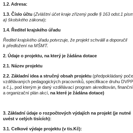
1.2. Adresa:
1.3. Číslo účtu
(
Zvláštní účet kraje zřízený podle § 163 odst.1 pís
a) školského zákona
)
:
1.4. Ředitel krajského úřadu
Ředitel krajského úřadu potvrzuje, že projekt schválil a doporučil
k předložení na MŠMT.
2. Údaje o projektu, na který je žádána dotace
2.1. Název projektu
2.2. Základní idea a stručný obsah projektu
(předpokládaný poče
vzdělávaných pedagogických pracovníků, specifikace druhu DVP
a č.j., pod kterým je daný vzdělávací program akreditován, finanční
a organizační plán akcí,
na které je žádána dotace)
3. Základní údaje o rozpočtových výdajích na projekt (je nutné
uvést v celých tisících):
3.1. Celkové výdaje projektu (v tis.Kč):