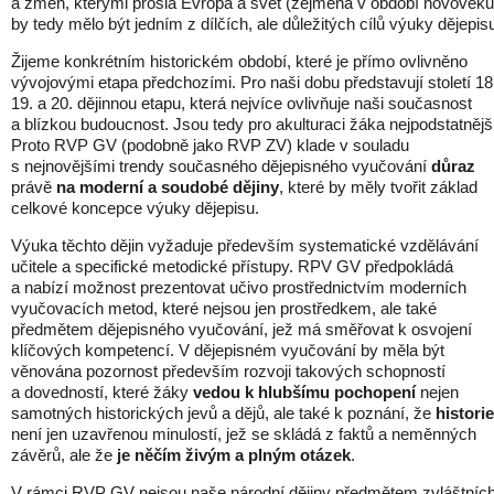
a změn, kterými prošla Evropa a svět (zejména v období novověku
by tedy mělo být jedním z dílčích, ale důležitých cílů výuky dějepis
Žijeme konkrétním historickém období, které je přímo ovlivněno
vývojovými etapa předchozími. Pro naši dobu představují století 18
19. a 20. dějinnou etapu, která nejvíce ovlivňuje naši současnost
a blízkou budoucnost. Jsou tedy pro akulturaci žáka nejpodstatnějš
Proto RVP GV (podobně jako RVP ZV) klade v souladu
s nejnovějšími trendy současného dějepisného vyučování
důraz
právě
na moderní a soudobé dějiny
, které by měly tvořit základ
celkové koncepce výuky dějepisu.
Výuka těchto dějin vyžaduje především systematické vzdělávání
učitele a specifické metodické přístupy. RPV GV předpokládá
a nabízí možnost prezentovat učivo prostřednictvím moderních
vyučovacích metod, které nejsou jen prostředkem, ale také
předmětem dějepisného vyučování, jež má směřovat k osvojení
klíčových kompetencí. V dějepisném vyučování by měla být
věnována pozornost především rozvoji takových schopností
a dovedností, které žáky
vedou k hlubšímu pochopení
nejen
samotných historických jevů a dějů, ale také k poznání, že
historie
není jen uzavřenou minulostí, jež se skládá z faktů a neměnných
závěrů, ale že
je něčím živým a plným otázek
.
V rámci RVP GV nejsou naše národní dějiny předmětem zvláštníc