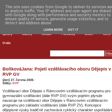
This site uses cookies from Google to deliver its services an
to analyze traffic. Your IP address and user-agent are shared
with Google along with performance and security metrics to
ensure quality of service, generate usage statistics, and to
detect and address abuse.
LEARN MORE
GOT IT
Zprávy
Názory
Inkluze
Pozvánky
MŠMT
Čtení
O nás
BoňkováJana: Pojetí vzdělávacího oboru Dějepis v
RVP GV
úterý 27. června 2006
·
Štítky:
RVP
Vzdělávací obor Dějepis v Rámcovém vzdělávacím programu pro
gymnaziální vzdělávání (dále RVP GV) svým pojetím plynule
navazuje na vzdělávací obor Dějepis v Rámcovém vzdělávacím
programu pro základní vzdělávání (dále RVP ZV). Koncepce
dějepisné výuky tradičně zachovává cyklický charakter uspořádán