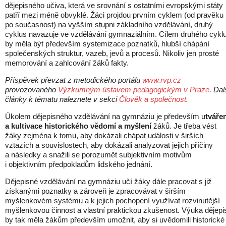
dějepisného učiva, která ve srovnání s ostatními evropskými státy
patří mezi méně obvyklé. Žáci projdou prvním cyklem (od pravěku
po současnost) na vyšším stupni základního vzdělávání, druhý
cyklus navazuje ve vzdělávání gymnaziálním. Cílem druhého cykl
by měla být především systemizace poznatků, hlubší chápání
společenských struktur, vazeb, jevů a procesů. Nikoliv jen prosté
memorování a zahlcování žáků fakty.
Příspěvek převzat z metodického portálu
www.rvp.cz
provozovaného
Výzkumným ústavem pedagogickým v Praze
.
Dal
články k tématu naleznete v sekci
Člověk a společnost
.
Úkolem dějepisného vzdělávání na gymnáziu je především u
tváře
a kultivace historického vědomí a myšlení
žáků. Je třeba vést
žáky zejména k tomu, aby dokázali chápat události v širších
vztazích a souvislostech, aby dokázali analyzovat jejich příčiny
a následky a snažili se porozumět subjektivním motivům
i objektivním předpokladům lidského jednání.
Dějepisné vzdělávání na gymnáziu učí žáky dále pracovat s již
získanými poznatky a zároveň je zpracovávat v širším
myšlenkovém systému a k jejich pochopení využívat rozvinutější
myšlenkovou činnost a vlastní praktickou zkušenost. Výuka dějepi
by tak měla žákům především umožnit, aby si uvědomili historické