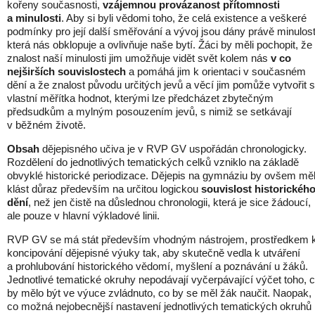
kořeny současnosti,
vzájemnou provázanost přítomnosti
a minulosti
. Aby si byli vědomi toho, že celá existence a veškeré
podmínky pro její další směřování a vývoj jsou dány právě minulost
která nás obklopuje a ovlivňuje naše bytí. Žáci by měli pochopit, že
znalost naší minulosti jim umožňuje vidět svět kolem nás
v co
nejširších souvislostech
a pomáhá jim k orientaci v současném
dění a že znalost původu určitých jevů a věcí jim pomůže vytvořit s
vlastní měřítka hodnot, kterými lze předcházet zbytečným
předsudkům a mylným posouzením jevů, s nimiž se setkávají
v běžném životě.
Obsah
dějepisného učiva je v RVP GV uspořádán chronologicky.
Rozdělení do jednotlivých tematických celků vzniklo na základě
obvyklé historické periodizace. Dějepis na gymnáziu by ovšem mě
klást důraz především na určitou logickou
souvislost historickéh
dění
, než jen čistě na důslednou chronologii, která je sice žádoucí,
ale pouze v hlavní výkladové linii.
RVP GV se má stát především vhodným nástrojem, prostředkem 
koncipování dějepisné výuky tak, aby skutečně vedla k utváření
a prohlubování historického vědomí, myšlení a poznávání u žáků.
Jednotlivé tematické okruhy nepodávají vyčerpávající výčet toho, 
by mělo být ve výuce zvládnuto, co by se měl žák naučit. Naopak,
co možná nejobecnější nastavení jednotlivých tematických okruhů