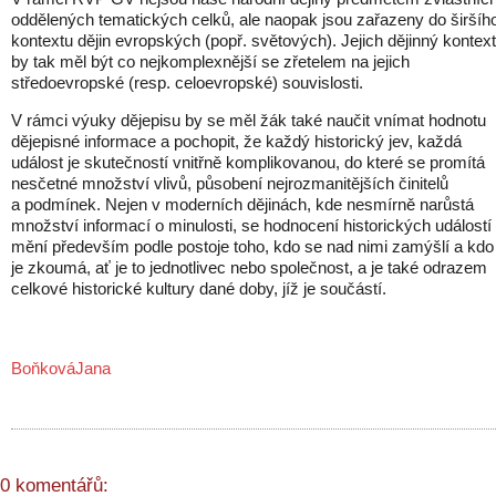
oddělených tematických celků, ale naopak jsou zařazeny do širšíh
kontextu dějin evropských (popř. světových). Jejich dějinný kontext
by tak měl být co nejkomplexnější se zřetelem na jejich
středoevropské (resp. celoevropské) souvislosti.
V rámci výuky dějepisu by se měl žák také naučit vnímat hodnotu
dějepisné informace a pochopit, že každý historický jev, každá
událost je skutečností vnitřně komplikovanou, do které se promítá
nesčetné množství vlivů, působení nejrozmanitějších činitelů
a podmínek. Nejen v moderních dějinách, kde nesmírně narůstá
množství informací o minulosti, se hodnocení historických událostí
mění především podle postoje toho, kdo se nad nimi zamýšlí a kdo
je zkoumá, ať je to jednotlivec nebo společnost, a je také odrazem
celkové historické kultury dané doby, jíž je součástí.
BoňkováJana
0 komentářů: