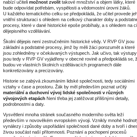
nabízí učiteli
možnost zvolit
takové množství a objem látky, které
bude odpovídat potřebám, vyspělosti a vědomostní úrovni žáků.
U každého tematického celku se předpokládá, že učitel provede je
vnitřní strukturaci s ohledem na celkový charakter doby a podstatn
procesy, které v dané historické epoše probíhaly, a s ohledem na cí
dějepisného vzdělávání.
Školní dějepis není zestručněním historické vědy. V RVP GV jsou
základní a podstatné procesy, jimž by měli žáci porozumět a které
jsou zohledněny v očekávaných výstupech. Jak učivo, tak výstupy
jsou tedy v RVP GV vyjádřeny v obecné rovině a předpokládá se, 
budou ve vlastních školních vzdělávacích programech dále
konkretizovány a precizovány.
Historie se zabývá zkoumáním lidské společnosti, tedy sociálními
vztahy v čase a prostoru. Žák by měl především poznat určitý
materiální a duchovní vývoj lidské společnosti v různých
vývojových etapách
Není třeba jej zatěžovat přílišnými detaily,
podrobnostmi a daty.
Vysvětlení mnoha stránek současného moderního světa leží
především v novověkém evropském vývoji. Vznikly mnohé hodnot
vynálezy i způsoby uspořádání společnosti dané doby a tvoří i dne
živou součást naší přítomnosti. Poznání a pochopení procesů