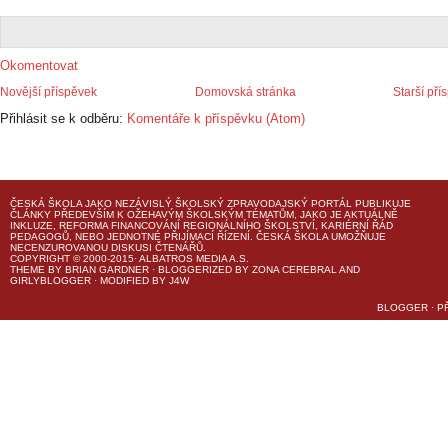
Okomentovat
Novější příspěvek
Domovská stránka
Starší pří
Přihlásit se k odběru:
Komentáře k příspěvku (Atom)
ČESKÁ ŠKOLA
JAKO NEZÁVISLÝ ŠKOLSKÝ ZPRAVODAJSKÝ PORTÁL PUBLIKUJE
ČLÁNKY PŘEDEVŠÍM K OŽEHAVÝM ŠKOLSKÝM TÉMATŮM, JAKO JE AKTUÁLNĚ
INKLUZE, REFORMA FINANCOVÁNÍ REGIONÁLNÍHO ŠKOLSTVÍ, KARIÉRNÍ ŘÁD
PEDAGOGŮ, NEBO JEDNOTNÉ PŘIJÍMACÍ ŘÍZENÍ.
ČESKÁ ŠKOLA
UMOŽŇUJE
NECENZUROVANOU DISKUSI ČTENÁŘŮ.
COPYRIGHT © 2000-2015· ALBATROS MEDIA A.S.
THEME
BY
BRIAN GARDNER
· BLOGGERIZED BY
ZONA CEREBRAL
AND
GIRLYBLOGGER
· MODIFIED BY
J4W
BLOGGER
·
P