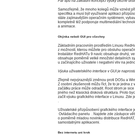
Pár tipů na základní koncepci výuky běžné dist
Samozřejmě, že mnoho kolegů může vznést při
specifika a musí být využívané aplikaci přizpů
stále zajímavějším operačním systémem, vybav
kompletně též podporuje multimediální technolog
a animace.
Okýnka neboli GUI pro všechny
Základním pracovním prostředím Linuxu RedHA
z možností, kterou můžete pro obsluhu operačn
Instalátor RedHATu 9 navíc obsahuje druhý, vel
obsahuje poměrně velké množství detailních s
u začínajícího uživatele i negativní vliv na jed
Výuka uživatelského interface v GUI je naprost
Zřejmě nejvýraznější změnou proti DOSu a Wind
Z osobní zkušenosti můžu říct, že to je jedna z 
začátku práce může odradit. Root strom je sice l
jiného než klasická disková struktura. Proto 
začít výuku grafického interface v Linuxu. Z
.
Uživatelské přizpůsobení grafického interface
Ovládacího panelu . Najdete zde zástupce větš
o poměrně mladou novinku distribuce RedHAT, 
samostatnými aplikacemi.
Bez internetu ani krok