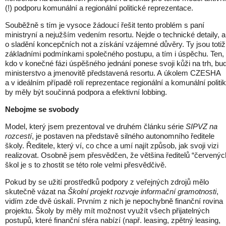
(!) podporu komunální a regionální politické reprezentace.
Souběžně s tím je vysoce žádoucí řešit tento problém s paní
ministryní a nejužším vedením resortu. Nejde o technické detaily, a
o sladění koncepčních not a získání vzájemné důvěry. Ty jsou totiž
základními podmínkami společného postupu, a tím i úspěchu. Ten,
kdo v konečné fázi úspěšného jednání ponese svoji kůži na trh, bu
ministerstvo a jmenovitě představená resortu. A úkolem CZESHA
a v ideálním případě rolí reprezentace regionální a komunální politi
by měly být součinná podpora a efektivní lobbing.
Nebojme se svobody
Model, který jsem prezentoval ve druhém článku série
SIPVZ na
rozcestí
, je postaven na představě silného autonomního ředitele
školy. Ředitele, který ví, co chce a umí najít způsob, jak svoji vizi
realizovat. Osobně jsem přesvědčen, že většina ředitelů “červenýc
škol je s to zhostit se této role velmi přesvědčivě.
Pokud by se užití prostředků podpory z veřejných zdrojů mělo
skutečně vázat na
Školní projekt rozvoje informační gramotnosti
,
vidím zde dvě úskalí. Prvním z nich je nepochybně finanční rovina
projektu. Školy by měly mít možnost využít všech přijatelných
postupů, které finanční sféra nabízí (např. leasing, zpětný leasing,