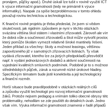
pronájem, půjčky apod.). Druhé úskalí lze tušit v rovině využití ICT
k výuce informační gramotnosti (tedy ne primárně k výuce
informatiky). Naopak za spíše bezproblémovou v tomto ohledu
považuji rovinu technickou a technologickou.
K finanční rovině projektu je třeba předeslat, že jsem si vědom
skutečnosti, jak rigidním způsobem je nyní v těchto otázkách
svázána většina škol státem i vlastními zřizovateli. Zároveň ale ví
že dobrá vůle a součinnost zřizovatelů a škol může vytvořit prostor
který pomůže školám vymezit relativně široké mantinely řešení.
Jeden příklad za všechny: školy a možnost leasingu, většinou
zapovězeného již v samotných zřizovacích listinách. Ty však
vydává zřizovatel, kterého lze za jistých předpokladů přesvědčit
např. k vydání jednorázových dodatků a aktivní součinnosti na
vyjednání kvalitních smluvních podmínek. Podobně je to s možnost
střednědobých půjček, záruk a rozumně nízké úrokové hladiny.
Specifickým tématem bude jistě konektivita a její technologický
a finanční rozměr.
Horší situace bude pravděpodobně v otázkách reálných cílů
a způsobu využití technologií pro rozvoj informační gramotnosti
žáků. Protože nejsem pedagog a vnímám toliko obecné obrysy tét
problematiky, nehodlám se zde pouštět do detailních úvah. Jedno
však vím. Výuka informační gramotnosti znamená v řadě případů