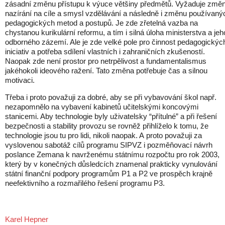
zásadní změnu přístupu k výuce většiny předmětů. Vyžaduje změ
nazírání na cíle a smysl vzdělávání a následně i změnu používaný
pedagogických metod a postupů. Je zde zřetelná vazba na
chystanou kurikulární reformu, a tím i silná úloha ministerstva a jeh
odborného zázemí. Ale je zde velké pole pro činnost pedagogickýc
iniciativ a potřeba sdílení vlastních i zahraničních zkušeností.
Naopak zde není prostor pro netrpělivost a fundamentalismus
jakéhokoli ideového ražení. Tato změna potřebuje čas a silnou
motivaci.
Třeba i proto považuji za dobré, aby se při vybavování škol např.
nezapomnělo na vybavení kabinetů učitelskými koncovými
stanicemi. Aby technologie byly uživatelsky “přítulné” a při řešení
bezpečnosti a stability provozu se rovněž přihlíželo k tomu, že
technologie jsou tu pro lidi, nikoli naopak. A proto považuji za
vyslovenou sabotáž cílů programu SIPVZ i pozměňovací návrh
poslance Zemana k navrženému státnímu rozpočtu pro rok 2003,
který by v konečných důsledcích znamenal prakticky vynulování
státní finanční podpory programům P1 a P2 ve prospěch krajně
neefektivního a rozmařilého řešení programu P3.
Karel Hepner