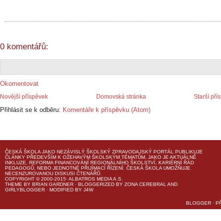
0 komentářů:
Okomentovat
Novější příspěvek
Domovská stránka
Starší pří
Přihlásit se k odběru:
Komentáře k příspěvku (Atom)
ČESKÁ ŠKOLA
JAKO NEZÁVISLÝ ŠKOLSKÝ ZPRAVODAJSKÝ PORTÁL PUBLIKUJE
ČLÁNKY PŘEDEVŠÍM K OŽEHAVÝM ŠKOLSKÝM TÉMATŮM, JAKO JE AKTUÁLNĚ
INKLUZE, REFORMA FINANCOVÁNÍ REGIONÁLNÍHO ŠKOLSTVÍ, KARIÉRNÍ ŘÁD
PEDAGOGŮ, NEBO JEDNOTNÉ PŘIJÍMACÍ ŘÍZENÍ.
ČESKÁ ŠKOLA
UMOŽŇUJE
NECENZUROVANOU DISKUSI ČTENÁŘŮ.
COPYRIGHT © 2000-2015· ALBATROS MEDIA A.S.
THEME
BY
BRIAN GARDNER
· BLOGGERIZED BY
ZONA CEREBRAL
AND
GIRLYBLOGGER
· MODIFIED BY
J4W
BLOGGER
·
P