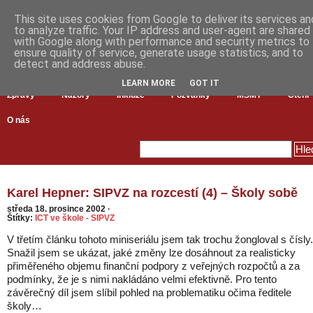
This site uses cookies from Google to deliver its services an
to analyze traffic. Your IP address and user-agent are shared
with Google along with performance and security metrics to
ensure quality of service, generate usage statistics, and to
detect and address abuse.
LEARN MORE
GOT IT
Zprávy
Názory
Inkluze
Pozvánky
MŠMT
Čtení
O nás
Karel Hepner: SIPVZ na rozcestí (4) – Školy sobě
středa 18. prosince 2002
·
Štítky:
ICT ve škole - SIPVZ
V třetím článku tohoto miniseriálu jsem tak trochu žongloval s čísly.
Snažil jsem se ukázat, jaké změny lze dosáhnout za realisticky
přiměřeného objemu finanční podpory z veřejných rozpočtů a za
podmínky, že je s nimi nakládáno velmi efektivně. Pro tento
závěrečný díl jsem slíbil pohled na problematiku očima ředitele
školy…