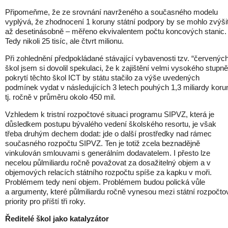
Připomeňme, že ze srovnání navrženého a současného modelu
vyplývá, že zhodnocení 1 koruny státní podpory by se mohlo zvýši
až desetinásobně – měřeno ekvivalentem počtu koncových stanic.
Tedy nikoli 25 tisíc, ale čtvrt milionu.
Při zohlednění předpokládané stávající vybavenosti tzv. “červenýc
škol jsem si dovolil spekulaci, že k zajištění velmi vysokého stupně
pokrytí těchto škol ICT by státu stačilo za výše uvedených
podmínek vydat v následujících 3 letech pouhých 1,3 miliardy koru
tj. ročně v průměru okolo 450 mil.
Vzhledem k tristní rozpočtové situaci programu SIPVZ, která je
důsledkem postupu bývalého vedení školského resortu, je však
třeba druhým dechem dodat: jde o další prostředky nad rámec
současného rozpočtu SIPVZ. Ten je totiž zcela beznadějně
vinkulován smlouvami s generálním dodavatelem. I přesto lze
necelou půlmiliardu ročně považovat za dosažitelný objem a v
objemových relacích státního rozpočtu spíše za kapku v moři.
Problémem tedy není objem. Problémem budou polická vůle
a argumenty, které půlmiliardu ročně vynesou mezi státní rozpočto
priority pro příští tři roky.
Ředitelé škol jako katalyzátor