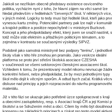
Jakkoli se nezříkám obecně představy existence osvíceného
politika, vycházím nyní z toho, že hlavní zájem na věci samé lze
hledat především v ředitelnách “červených” škol. V některých více,
v jiných méně. Logicky to tedy musí být ředitelé škol, kteří jako prv
vynesou kartu změny. Potenciální partnery pak lze najít v komunál
a krajské politice a posléze nepochybně i v ministryni Buzkové.
Koncept a jeho předpokládaný efekt, který jsem se snažil nastínit, 
totiž může stát efektním a přitažlivým politickým tématem, a to
zejména v kontrastu se současnými výsledky SIPVZ.
Podobně jako samotná ministryně bez podpory “terénu”, i jednotlivé
školy však v této hře zmohou jen pramálo. Jako veskrze ideální
platforma se proto jeví střešní školská asociace CZESHA
v součinnosti se všemi sektorovými členskými asociacemi škol.
Vzhledem k tomu, že prezentovaný model nikomu nevnucuje žádn
konkrétní řešení, nelze předpokládat, že by mezi jednotlivými typy
škol mělo dojít k věcným sporům. A odtud bych začal. Krátká věcn
diskuse nad principy a jejich rozpracování do návrhu programovéh
materiálu.
Již v této fázi se ukazuje jako potřebné úzce spolupracovat s kraji
a obecními zastupitelstvy, resp. s Asociací krajů ČR a její Komisí p
školství a se Sdružením měst a obcí. Cílem by mělo být dosáhnou
konsensu na základních principech a získat pro tento model aktivní