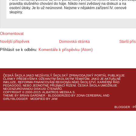
pravidla slušného chování do háje. Nikdo není zvědavý na diskuzi a na
osobní útoky. Je to už neúnosné. Nejsme v nějakém zařízení IV. cenové
skupiny.
Okomentovat
Novější příspěvek
Domovská stránka
Starší pří
Přihlásit se k odběru:
Komentáře k příspěvku (Atom)
ČESKÁ ŠKOLA
JAKO NEZÁVISLÝ ŠKOLSKÝ ZPRAVODAJSKÝ PORTÁL PUBLIKUJE
ČLÁNKY PŘEDEVŠÍM K OŽEHAVÝM ŠKOLSKÝM TÉMATŮM, JAKO JE AKTUÁLNĚ
INKLUZE, REFORMA FINANCOVÁNÍ REGIONÁLNÍHO ŠKOLSTVÍ, KARIÉRNÍ ŘÁD
PEDAGOGŮ, NEBO JEDNOTNÉ PŘIJÍMACÍ ŘÍZENÍ.
ČESKÁ ŠKOLA
UMOŽŇUJE
NECENZUROVANOU DISKUSI ČTENÁŘŮ.
COPYRIGHT © 2000-2015· ALBATROS MEDIA A.S.
THEME
BY
BRIAN GARDNER
· BLOGGERIZED BY
ZONA CEREBRAL
AND
GIRLYBLOGGER
· MODIFIED BY
J4W
BLOGGER
·
P