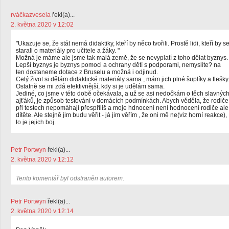
rváčkazvesela
řekl(a)...
2. května 2020 v 12:02
"Ukazuje se, že stát nemá didaktiky, kteří by něco tvořili. Prostě lidi, kteří by s
starali o materiály pro učitele a žáky. "
Možná je máme ale jsme tak malá země, že se nevyplatí z toho dělat byznys.
Lepší byznys je byznys pomoci a ochrany dětí s podporami, nemyslíte? na
ten dostaneme dotace z Bruselu a možná i odjinud.
Celý život si dělám didaktické materiály sama , mám jich plné šuplíky a flešky
Ostatně se mi zdá efektivnější, kdy si je udělám sama.
Jediné, co jsme v této době očekávala, a už se asi nedočkám o těch slavnýc
ajťáků, je způsob testování v domácích podmínkách. Abych věděla, že rodiče
při testech nepomáhají přespříliš a moje hdnocení není hodnocení rodiče ale
dítěte. Ale stejně jim budu věřit - já jim věřím , že oni mě ne(viz horní reakce),
to je jejich boj.
Petr Portwyn
řekl(a)...
2. května 2020 v 12:12
Tento komentář byl odstraněn autorem.
Petr Portwyn
řekl(a)...
2. května 2020 v 12:14