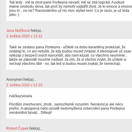
Tak tedy - mě ta zlost pane Portwyna nevadí, mě se zdá logická. A pokud
máme svobodu slova, tak proč by nemohl vyjádřit zlost. Je to emoce a emoce
jsou in....no ne? Racionálního už nic moc slyšet není. Co je racio, je už leda
jídlo:-)
Jana Maříková
řekl(a)...
2. května 2020 v 13:32
Také se zastanu pana Portwyna - učitelé za dobu karantény prokázali, že
zvládají to, co ani netušili, že kdy budou muset zvládat. A ideologové už zase
vylézají z bezpečí svých kanceláří, aby nám kázali, co všechno neumíme...
takže se zákonitě musíme naštvat. Já vím, že si všichni zvykli, že učitelé si
nechají všechno líbit - no, tak teď si budou muset zvykat, že nenechají.
Anonymní řekl(a)...
2. května 2020 v 13:33
rváčkazvesela
Pocitům znechucení, zlosti...samozřejmě rozumím. Nenávist je ale něco
jiného. A ukvapená nebo prostě nedomyšlená zobecnění pana Portwyna
nenávistná bývají... Děkuji!
Robert Čapek
řekl(a)...