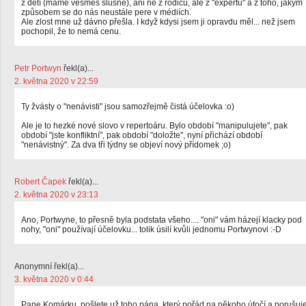
z dětí (máme vesměs slušné), ani ne z rodičů, ale z "expertů" a z toho, jakým
způsobem se do nás neustále pere v médiích.
Ale zlost mne už dávno přešla. I když kdysi jsem ji opravdu měl... než jsem
pochopil, že to nemá cenu.
Petr Portwyn
řekl(a)...
2. května 2020 v 22:59
Ty žvásty o "nenávisti" jsou samozřejmě čistá účelovka :o)
Ale je to hezké nové slovo v repertoáru. Bylo období "manipulujete", pak
období "jste konfliktní", pak období "doložte", nyní přichází období
"nenávistný". Za dva tři týdny se objeví nový přídomek ;o)
Robert Čapek
řekl(a)...
2. května 2020 v 23:13
Ano, Portwyne, to přesně byla podstata všeho.... "oni" vám házejí klacky pod
nohy, "oni" používají účelovku... tolik úsilí kvůli jednomu Portwynovi :-D
Anonymní řekl(a)...
3. května 2020 v 0:44
Pane Komárku, pošlete už toho pána, který pořád na někoho útočí a porušuj