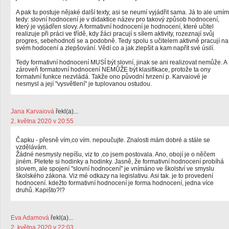
A pak tu postuje nějaké další texty, asi se neumí vyjádřit sama. Já to ale umím
tedy: slovní hodnocení je v didaktice název pro takový způsob hodnocení,
který je vyjádřen slovy. A formativní hodnocení je hodnocení, které učitel
realizuje při práci ve třídě, kdy žáci pracují s sílem aktivity, rozeznají svůj
progres, sebehodnotí se a podobně. Tedy spolu s učitelem aktivně pracují na
svém hodocení a zlepšování. Vědí co a jak zlepšit a kam napřít své úsilí.
Tedy formativní hodnocení MUSÍ být slovní, jinak se ani realizovat nemůže. A
zároveň formatovní hodnocení NEMŮŽE být klasifikace, protože ta ony
formatvní funkce nezvládá. Takže ono původní tvrzení p. Karvaiové je
nesmysl a její "vysvětlení" je tuplovanou ostudou.
Jana Karvaiová
řekl(a)...
2. května 2020 v 20:55
Čapku - přesně vím,co vím. nepoučujte. Znalosti mám dobré a stále se
vzdělávám.
Žádné nesmysly nepíšu, viz to ,co jsem postovala. Ano, obojí je o něčem
jiném. Pletete si hodinky a hodinky. Jasně, že formativní hodnocení probíhá
slovem, ale spojení "slovní hodnocení" je vnímáno ve školství ve smyslu
školského zákona. Viz mé odkazy na legislativu. Asi tak. je to provedení
hodnocení. kdežto formativní hodnocení je forma hodnocení, jedna více
druhů. Kapišto?!?
Eva Adamová
řekl(a)...
2. května 2020 v 22:03