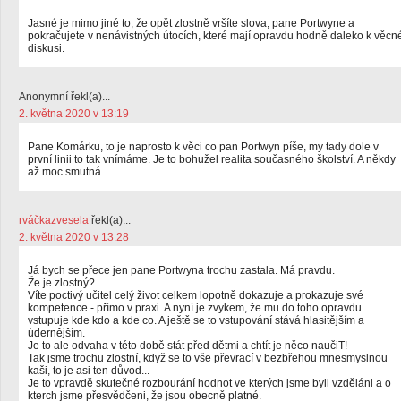
Jasné je mimo jiné to, že opět zlostně vršíte slova, pane Portwyne a
pokračujete v nenávistných útocích, které mají opravdu hodně daleko k věcn
diskusi.
Anonymní řekl(a)...
2. května 2020 v 13:19
Pane Komárku, to je naprosto k věci co pan Portwyn píše, my tady dole v
první linii to tak vnímáme. Je to bohužel realita současného školství. A někdy
až moc smutná.
rváčkazvesela
řekl(a)...
2. května 2020 v 13:28
Já bych se přece jen pane Portwyna trochu zastala. Má pravdu.
Že je zlostný?
Víte poctivý učitel celý život celkem lopotně dokazuje a prokazuje své
kompetence - přímo v praxi. A nyní je zvykem, že mu do toho opravdu
vstupuje kde kdo a kde co. A ještě se to vstupování stává hlasitějším a
údernějším.
Je to ale odvaha v této době stát před dětmi a chtít je něco naučiT!
Tak jsme trochu zlostní, když se to vše převrací v bezbřehou mnesmyslnou
kaši, to je asi ten důvod...
Je to vpravdě skutečné rozbourání hodnot ve kterých jsme byli vzděláni a o
kterch jsme přesvědčeni, že jsou obecně platné.