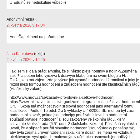
U Eduínů se nediskutuje vůbec:-)
Anonymní řekl(a)...
2. května 2020 v 17:04
Ano, Čapek není na pořadu dne.
Jana Karvaiová
řekl(a)...
2. května 2020 v 19:45
Tak jsem si dala práci: Myslím, že si někdo plete hodinky a holinky.Zejména
žák P- a potom toho využívá k děsivým blábolům na svém blogu a Fb.
Takže, kdo má zájem, zde je výcuc jak vypadá hodnocení formativní a jaký je
rozdíl mezi formou hodnocení a způsobem hodnocení dle klasifikačních řádů
(viz školský zákon).
http://www.nuov.cz/ae/zasady-pro-slovni-a-celkove-hodnoceni
https://www.inkluzivniskola.cz/organizace-integrace-cizincu/slovni-hodnoceni
Cituji: Škola má možnost zvolit si slovní hodnocení jako alternativní formu
klasifikace. Podle § 15 odst. 2 a 5 vyhlášky č. 48/2005 Sb. mohou být žáci
hodnoceni slovně, pokud jsou principy používání slovního hodnocení
součástí pravidel hodnocení a jsou zakotveny ve školním řádu, který
schvaluje školská rada (§ 51 odst. 2 školského zákona). Příslušná vyhláška
uvádí, že v případě použití slovního hodnocení jsou výsledky popsány tak,
aby byla zřejmá úroveň vzdělání žáka, které dosáhl zejména ve vztahu k
očekávaným výstupům formulovaným v učebních osnovách jednotlivých