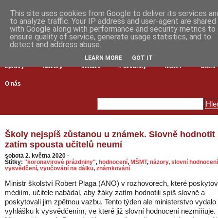
This site uses cookies from Google to deliver its services an
to analyze traffic. Your IP address and user-agent are shared
with Google along with performance and security metrics to
ensure quality of service, generate usage statistics, and to
detect and address abuse.
LEARN MORE
GOT IT
Zprávy
Názory
Inkluze
Pozvánky
MŠMT
Čtení
O nás
Školy nejspíš zůstanou u známek. Slovně hodnotit
zatím spousta učitelů neumí
sobota 2. května 2020
·
Štítky:
"koronavirové prázdniny"
,
hodnocení
,
MŠMT
,
názory
,
slovní hodnocení
vysvědčení
,
vyučování na dálku
,
známkování
Ministr školství Robert Plaga (ANO) v rozhovorech, které poskytov
médiím, učitele nabádal, aby žáky zatím hodnotili spíš slovně a
poskytovali jim zpětnou vazbu. Tento týden ale ministerstvo vydalo
vyhlášku k vysvědčením, ve které již slovní hodnocení nezmiňuje.