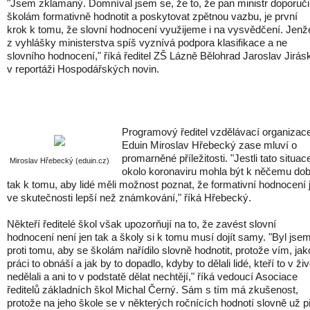
"Jsem zklamaný. Domníval jsem se, že to, že pan ministr doporuči
školám formativně hodnotit a poskytovat zpětnou vazbu, je první
krok k tomu, že slovní hodnocení využijeme i na vysvědčení. Jenž
z vyhlášky ministerstva spíš vyznívá podpora klasifikace a ne
slovního hodnocení," říká ředitel ZŠ Lázně Bělohrad Jaroslav Jirás
v reportáži Hospodářských novin.
Programový ředitel vzdělávací organizac
Eduin Miroslav Hřebecký zase mluví o
promarněné příležitosti. "Jestli tato situac
Miroslav Hřebecký (eduin.cz)
okolo koronaviru mohla být k něčemu dob
tak k tomu, aby lidé měli možnost poznat, že formativní hodnocení 
ve skutečnosti lepší než známkování," říká Hřebecký.
Někteří ředitelé škol však upozorňují na to, že zavést slovní
hodnocení není jen tak a školy si k tomu musí dojít samy. "Byl jse
proti tomu, aby se školám nařídilo slovně hodnotit, protože vím, ja
práci to obnáší a jak by to dopadlo, kdyby to dělali lidé, kteří to v ži
nedělali a ani to v podstatě dělat nechtějí," říká vedoucí Asociace
ředitelů základních škol Michal Černý. Sám s tím má zkušenost,
protože na jeho škole se v některých ročnících hodnotí slovně už p