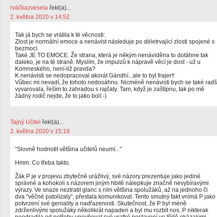
rváčkazvesela
řekl(a)...
2. května 2020 v 14:52
Tak já bych se vrátila k té věcnosti:
Zlost je normální emoce a nenávist následuje po déletrvající zlosti spojené s
bezmocí.
Také JE TO EMOCE. Že strana, která je někým nenáviděna to dotáhne tak
daleko, je na té straně. Myslím, že impulzů k nápravě věcí je dost - už u
Komneského, není-liž pravda?
K nenávisti se nedopracoval akorát Gándhí...ale to byl frajer!!
Vůbec mi nevadí, že tohoto nedosáhnu. Nicméně nenávisti bych se také radš
vyvarovala, řeším to zahradou s rajčaty. Tam, když je zaštípnu, tak po mě
žádný rodič nejde, že to jako bolí:-)
Tajný Učitel
řekl(a)...
2. května 2020 v 15:18
"Slovně hodnotit většina učitelů neumí..."
Hmm. Co třeba takto.
Žák P je v projevu zbytečně urážlivý, své názory prezentuje jako jediné
správné a kohokoli s názorem jiným hbitě nálepkuje značně nevybíravými
výrazy. Ve snaze neztratit glanc s ním většina spolužáků, až na jednoho či
dva "věčné patolízaly", přestala komunikovat. Tento smutný fakt vnímá P jako
potvrzení své geniality a nadřazenosti. Skutečnost, že P byl méně
zdrženlivými spolužáky několikrát napaden a byl mu rozbit nos, P nikterak