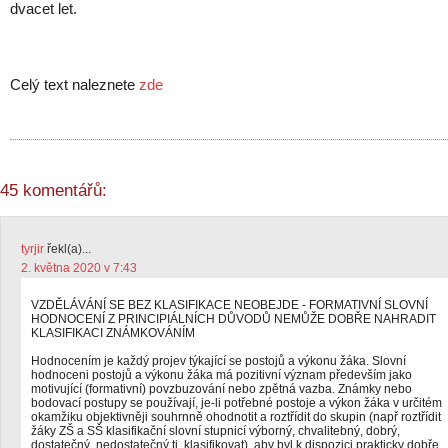
dvacet let.
Celý text naleznete
zde
45 komentářů:
tyrjir
řekl(a)...
2. května 2020 v 7:43
VZDĚLÁVÁNÍ SE BEZ KLASIFIKACE NEOBEJDE - FORMATIVNÍ SLOVNÍ
HODNOCENÍ Z PRINCIPIÁLNÍCH DŮVODŮ NEMŮŽE DOBŘE NAHRADIT
KLASIFIKACI ZNÁMKOVÁNÍM
Hodnocením je každý projev týkající se postojů a výkonu žáka. Slovní
hodnoceni postojů a výkonu žáka má pozitivní význam především jako
motivující (formativní) povzbuzování nebo zpětná vazba. Známky nebo
bodovací postupy se používají, je-li potřebné postoje a výkon žáka v určitém
okamžiku objektivněji souhrnně ohodnotit a roztřídit do skupin (např roztřídit
žáky ZŠ a SŠ klasifikační slovní stupnicí výborný, chvalitebný, dobrý,
dostatečný, nedostatečný tj. klasifikovat), aby byl k dispozici prakticky dobře