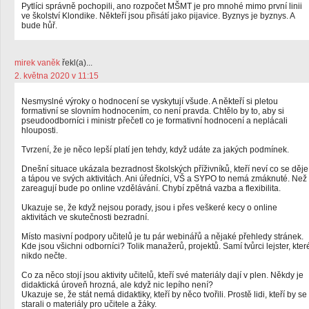
Pytlíci správně pochopili, ano rozpočet MŠMT je pro mnohé mimo první linii
ve školství Klondike. Někteří jsou přisátí jako pijavice. Byznys je byznys. A
bude hůř.
mirek vaněk
řekl(a)...
2. května 2020 v 11:15
Nesmyslné výroky o hodnocení se vyskytují všude. A někteří si pletou
formativní se slovním hodnocením, co není pravda. Chtělo by to, aby si
pseudoodborníci i ministr přečetl co je formativní hodnocení a neplácali
hlouposti.
Tvrzení, že je něco lepší platí jen tehdy, když udáte za jakých podmínek.
Dnešní situace ukázala bezradnost školských příživníků, kteří neví co se děje
a tápou ve svých aktivitách. Ani úředníci, VŠ a SYPO to nemá zmáknuté. Než
zareagují bude po online vzdělávání. Chybí zpětná vazba a flexibilita.
Ukazuje se, že když nejsou porady, jsou i přes veškeré kecy o online
aktivitách ve skutečnosti bezradní.
Místo masivní podpory učitelů je tu pár webinářů a nějaké přehledy stránek.
Kde jsou všichni odborníci? Tolik manažerů, projektů. Samí tvůrci lejster, kter
nikdo nečte.
Co za něco stojí jsou aktivity učitelů, kteří své materiály dají v plen. Někdy je
didaktická úroveň hrozná, ale když nic lepího není?
Ukazuje se, že stát nemá didaktiky, kteří by něco tvořili. Prostě lidi, kteří by se
starali o materiály pro učitele a žáky.