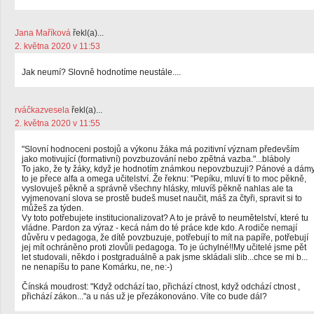
Jana Maříková
řekl(a)...
2. května 2020 v 11:53
Jak neumí? Slovně hodnotíme neustále....
rváčkazvesela
řekl(a)...
2. května 2020 v 11:55
"Slovní hodnoceni postojů a výkonu žáka má pozitivní význam především
jako motivující (formativní) povzbuzování nebo zpětná vazba."...bláboly
To jako, že ty žáky, když je hodnotím známkou nepovzbuzuji? Pánové a dám
to je přece alfa a omega učitelství. Že řeknu: "Pepíku, mluví ti to moc pěkně,
vyslovuješ pěkně a správně všechny hlásky, mluvíš pěkně nahlas ale ta
vyjmenovaní slova se prostě budeš muset naučit, máš za čtyři, spravit si to
můžeš za týden.
Vy toto potřebujete institucionalizovat? A to je právě to neumětelství, které tu
vládne. Pardon za výraz - kecá nám do té práce kde kdo. A rodiče nemají
důvěru v pedagoga, že dítě povzbuzuje, potřebují to mít na papíře, potřebují
jej mít ochráněno proti zlovůli pedagoga. To je úchylné!!My učitelé jsme pět
let studovali, někdo i postgraduálně a pak jsme skládali slib...chce se mi b...
ne nenapíšu to pane Komárku, ne, ne:-)
Čínská moudrost: "Když odchází tao, přichází ctnost, když odchází ctnost ,
přichází zákon..."a u nás už je přezákonováno. Víte co bude dál?