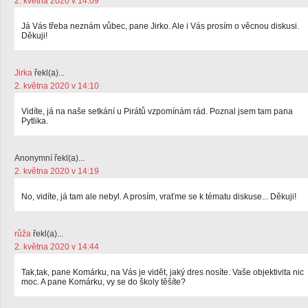
2. května 2020 v 14:09
Já Vás třeba neznám vůbec, pane Jirko. Ale i Vás prosím o věcnou diskusi.
Děkuji!
Jirka
řekl(a)...
2. května 2020 v 14:10
Vidíte, já na naše setkání u Pirátů vzpomínám rád. Poznal jsem tam pana
Pytlika.
Anonymní řekl(a)...
2. května 2020 v 14:19
No, vidíte, já tam ale nebyl. A prosím, vraťme se k tématu diskuse... Děkuji!
růža
řekl(a)...
2. května 2020 v 14:44
Tak,tak, pane Komárku, na Vás je vidět, jaký dres nosíte. Vaše objektivita nic
moc. A pane Komárku, vy se do školy těšíte?