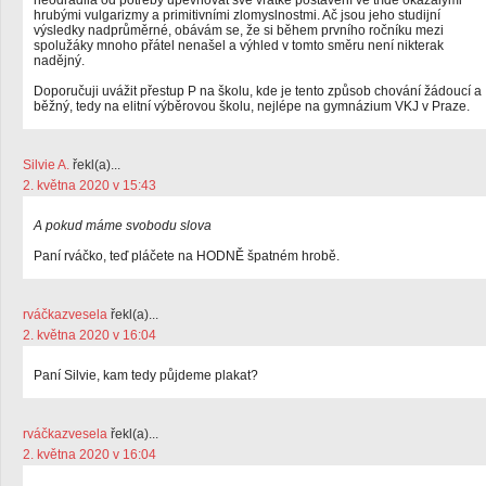
neodradila od potřeby upevňovat své vratké postavení ve třídě okázalými
hrubými vulgarizmy a primitivními zlomyslnostmi. Ač jsou jeho studijní
výsledky nadprůměrné, obávám se, že si během prvního ročníku mezi
spolužáky mnoho přátel nenašel a výhled v tomto směru není nikterak
nadějný.
Doporučuji uvážit přestup P na školu, kde je tento způsob chování žádoucí a
běžný, tedy na elitní výběrovou školu, nejlépe na gymnázium VKJ v Praze.
Silvie A.
řekl(a)...
2. května 2020 v 15:43
A pokud máme svobodu slova
Paní rváčko, teď pláčete na HODNĚ špatném hrobě.
rváčkazvesela
řekl(a)...
2. května 2020 v 16:04
Paní Silvie, kam tedy půjdeme plakat?
rváčkazvesela
řekl(a)...
2. května 2020 v 16:04