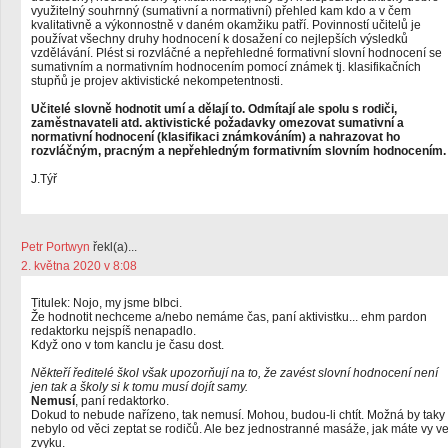
využitelný souhrnný (sumativní a normativní) přehled kam kdo a v čem
kvalitativně a výkonnostně v daném okamžiku patří. Povinností učitelů je
používat všechny druhy hodnocení k dosažení co nejlepších výsledků
vzdělávání. Plést si rozvláčné a nepřehledné formativní slovní hodnocení se
sumativním a normativním hodnocením pomocí známek tj. klasifikačních
stupňů je projev aktivistické nekompetentnosti.
Učitelé slovně hodnotit umí a dělají to. Odmítají ale spolu s rodiči,
zaměstnavateli atd. aktivistické požadavky omezovat sumativní a
normativní hodnocení (klasifikaci známkováním) a nahrazovat ho
rozvláčným, pracným a nepřehledným formativním slovním hodnocením.
J.Týř
Petr Portwyn
řekl(a)...
2. května 2020 v 8:08
Titulek: Nojo, my jsme blbci.
Že hodnotit nechceme a/nebo nemáme čas, paní aktivistku... ehm pardon
redaktorku nejspíš nenapadlo.
Když ono v tom kanclu je času dost.
Někteří ředitelé škol však upozorňují na to, že zavést slovní hodnocení není
jen tak a školy si k tomu musí dojít samy.
Nemusí
, paní redaktorko.
Dokud to nebude nařízeno, tak nemusí. Mohou, budou-li chtít. Možná by taky
nebylo od věci zeptat se rodičů. Ale bez jednostranné masáže, jak máte vy v
zvyku.