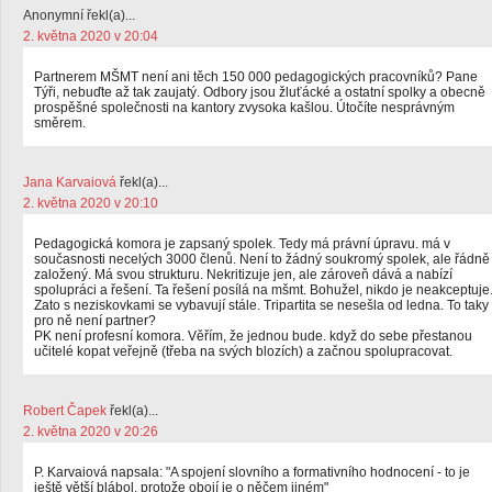
Anonymní řekl(a)...
2. května 2020 v 20:04
Partnerem MŠMT není ani těch 150 000 pedagogických pracovníků? Pane
Týři, nebuďte až tak zaujatý. Odbory jsou žluťácké a ostatní spolky a obecně
prospěšné společnosti na kantory zvysoka kašlou. Útočíte nesprávným
směrem.
Jana Karvaiová
řekl(a)...
2. května 2020 v 20:10
Pedagogická komora je zapsaný spolek. Tedy má právní úpravu. má v
současnosti necelých 3000 členů. Není to žádný soukromý spolek, ale řádně
založený. Má svou strukturu. Nekritizuje jen, ale zároveň dává a nabízí
spolupráci a řešení. Ta řešení posílá na mšmt. Bohužel, nikdo je neakceptuje
Zato s neziskovkami se vybavují stále. Tripartita se nesešla od ledna. To taky
pro ně není partner?
PK není profesní komora. Věřím, že jednou bude. když do sebe přestanou
učitelé kopat veřejně (třeba na svých blozích) a začnou spolupracovat.
Robert Čapek
řekl(a)...
2. května 2020 v 20:26
P. Karvaiová napsala: "A spojení slovního a formativního hodnocení - to je
ještě větší blábol, protože obojí je o něčem jiném"