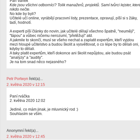
Pan Vaněk
Kde jsou všichni odborníci? Tolik manažerů, projektů. Samí tvůrci lejster, kter
nikdo nečte.
No kde by byli?
Učitelé učí online, vyrábějí pracovní listy, prezentace, opravují, píší si s žáky,
tadí, hodnotí.
A experti píší články do novin, jak učitelé dělají všechno špatně, "neumějí",
"tápou" a vůbec ničemu nerozumí, "přetěžují" atd.
A jakmile to skončí, musí se všeho nechat a zaplatit expertům, kteří vyjdou
mezi hloupé učitelstvo a budou školit a vysvětlovat, o co lépe by to dělali oni,
kdyby to dělali.
A taky platit expertům, kteří dokonce ani školit nepůjdou, ale budou psát
"analýzy" a "audity".
Je na tom snad něco nejasného?
Petr Portwyn
řekl(a)...
2. května 2020 v 12:15
Paní rváčka
2. května 2020 12:02
Jediné, co mám jinak, je mluvnický rod :)
Souhlasím se vším.
Anonymní řekl(a)...
2. května 2020 v 12:45