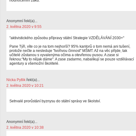
hodnocením žáků.
Anonymní řekl(a)...
2. května 2020 v 9:55
"aktivistického způsobu přípravy státní Strategie VZDĚLÁVÁNÍ 2030+"
Pane Týři, víte co je na tom nejhorší? 95% kantorů o tom nemá ani tušení,
protože nečte a nesleduje "tvořivou činnost" MŠMT. Až na věc přijde, tak
učitelé zůstanou s vyvalenýma očima a otevřenou pusou. A zase si
řeknou:"My to nějak dáme". A zase zadarmo, nabalíkují se pouze vzdělávací
agentury a všemožní školitelé.
Nicka Pytlik
řekl(a)...
2. května 2020 v 10:21
Setrvalé prorůstání byznysu do státní správy ve školství.
Anonymní řekl(a)...
2. května 2020 v 10:38