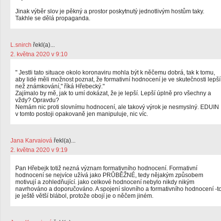
Jinak výběr slov je pěkný a prostor poskytnutý jednotlivým hostům taky.
Takhle se dělá propaganda.
L.snirch
řekl(a)...
2. května 2020 v 9:10
" Jestli tato situace okolo koronaviru mohla být k něčemu dobrá, tak k tomu,
aby lidé měli možnost poznat, že formativní hodnocení je ve skutečnosti lepší
než známkování," říká Hřebecký."
Zajímalo by mě, jak to umí dokázat, že je lepší. Lepší úplně pro všechny a
vždy? Opravdu?
Nemám nic proti slovnímu hodnocení, ale takový výrok je nesmyslný. EDUIN
v tomto postoji opakovaně jen manipuluje, nic víc.
Jana Karvaiová
řekl(a)...
2. května 2020 v 9:19
Pan Hřebejk totiž nezná význam formativního hodnocení. Formativní
hodnocení se nejvíce užívá jako PRŮBĚŽNÉ, tedy nějakým způsobem
motivují a zohledňující. jako celkové hodnocení nebylo nikdy nikým
navrhováno a doporučováno. A spojení slovního a formativního hodnocení -t
je ještě větší blábol, protože obojí je o něčem jiném.