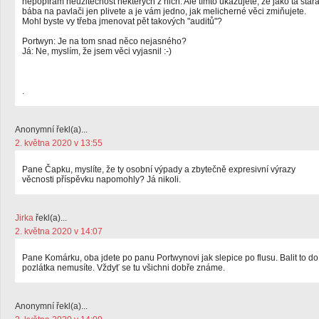
nepopírám neužitečnost některých z nich. Ale tímto ukazujete, že jako ta star
bába na pavlači jen plivete a je vám jedno, jak melicherné věci zmiňujete.
Mohl byste vy třeba jmenovat pět takových "auditů"?
Portwyn: Je na tom snad něco nejasného?
Já: Ne, myslím, že jsem věci vyjasnil :-)
.
Anonymní řekl(a)...
2. května 2020 v 13:55
Pane Čapku, myslíte, že ty osobní výpady a zbytečně expresivní výrazy
věcnosti příspěvku napomohly? Já nikoli.
Jirka
řekl(a)...
2. května 2020 v 14:07
Pane Komárku, oba jdete po panu Portwynovi jak slepice po flusu. Balit to do
pozlátka nemusíte. Vždyť se tu všichni dobře známe.
Anonymní řekl(a)...