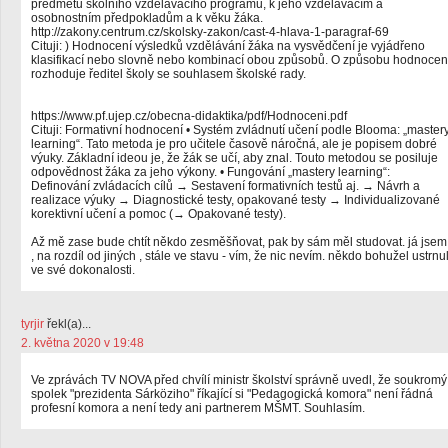
předmětů školního vzdělávacího programu, k jeho vzdělávacím a
osobnostním předpokladům a k věku žáka.
http://zakony.centrum.cz/skolsky-zakon/cast-4-hlava-1-paragraf-69
Cituji: ) Hodnocení výsledků vzdělávání žáka na vysvědčení je vyjádřeno
klasifikací nebo slovně nebo kombinací obou způsobů. O způsobu hodnocen
rozhoduje ředitel školy se souhlasem školské rady.
https://www.pf.ujep.cz/obecna-didaktika/pdf/Hodnoceni.pdf
Cituji: Formativní hodnocení • Systém zvládnutí učení podle Blooma: „master
learning“. Tato metoda je pro učitele časově náročná, ale je popisem dobré
výuky. Základní ideou je, že žák se učí, aby znal. Touto metodou se posiluje
odpovědnost žáka za jeho výkony. • Fungování „mastery learning“:
Definování zvládacích cílů → Sestavení formativních testů aj. → Návrh a
realizace výuky → Diagnostické testy, opakované testy → Individualizované
korektivní učení a pomoc (→ Opakované testy).
Až mě zase bude chtít někdo zesměšňovat, pak by sám měl studovat. já jsem
, na rozdíl od jiných , stále ve stavu - vím, že nic nevím. někdo bohužel ustrnu
ve své dokonalosti.
tyrjir
řekl(a)...
2. května 2020 v 19:48
Ve zprávách TV NOVA před chvílí ministr školství správně uvedl, že soukromý
spolek "prezidenta Sárköziho" říkající si "Pedagogická komora" není řádná
profesní komora a není tedy ani partnerem MŠMT. Souhlasím.