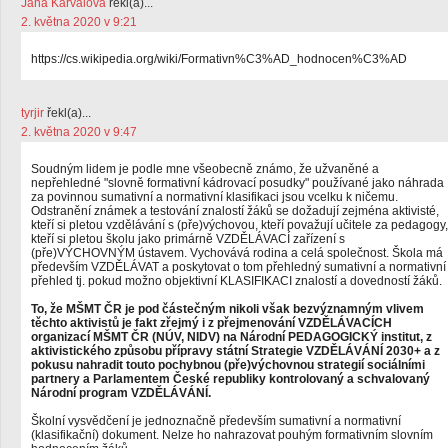
Jana Karvaiová
řekl(a)...
2. května 2020 v 9:21
https://cs.wikipedia.org/wiki/Formativn%C3%AD_hodnocen%C3%AD
tyrjir
řekl(a)...
2. května 2020 v 9:47
Soudným lidem je podle mne všeobecně známo, že užvaněné a
nepřehledné "slovně formativní kádrovací posudky" používané jako náhrada
za povinnou sumativní a normativní klasifikaci jsou vcelku k ničemu.
Odstranění známek a testování znalostí žáků se dožadují zejména aktivisté,
kteří si pletou vzdělávání s (pře)výchovou, kteří považují učitele za pedagogy,
kteří si pletou školu jako primárně VZDĚLÁVACÍ zařízení s
(pře)VÝCHOVNÝM ústavem. Vychovává rodina a celá společnost. Škola má
především VZDĚLÁVAT a poskytovat o tom přehledný sumativní a normativní
přehled tj. pokud možno objektivní KLASIFIKACI znalostí a dovedností žáků.
To, že MŠMT ČR je pod částečným nikoli však bezvýznamným vlivem
těchto aktivistů je fakt zřejmý i z přejmenování VZDĚLÁVACÍCH
organizací MŠMT ČR (NÚV, NIDV) na Národní PEDAGOGICKÝ institut, z
aktivistického způsobu přípravy státní Strategie VZDĚLÁVÁNÍ 2030+ a z
pokusu nahradit touto pochybnou (pře)výchovnou strategií sociálními
partnery a Parlamentem České republiky kontrolovaný a schvalovaný
Národní program VZDĚLÁVÁNÍ.
Školní vysvědčení je jednoznačně především sumativní a normativní
(klasifikační) dokument. Nelze ho nahrazovat pouhým formativním slovním