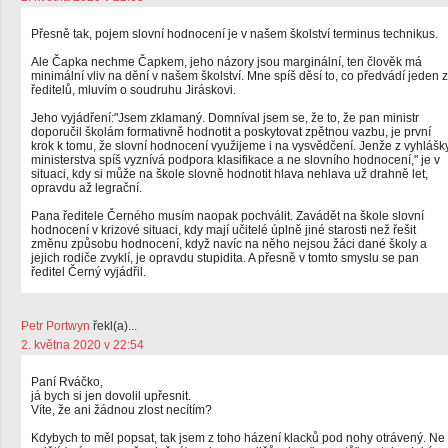
Přesně tak, pojem slovní hodnocení je v našem školství terminus technikus.
Ale Čapka nechme Čapkem, jeho názory jsou marginální, ten člověk má
minimální vliv na dění v našem školství. Mne spíš děsí to, co předvádí jeden z
ředitelů, mluvím o soudruhu Jiráskovi.
Jeho vyjádření:"Jsem zklamaný. Domníval jsem se, že to, že pan ministr
doporučil školám formativně hodnotit a poskytovat zpětnou vazbu, je první
krok k tomu, že slovní hodnocení využijeme i na vysvědčení. Jenže z vyhlášk
ministerstva spíš vyznívá podpora klasifikace a ne slovního hodnocení," je v
situaci, kdy si může na škole slovně hodnotit hlava nehlava už drahně let,
opravdu až legrační.
Pana ředitele Černého musím naopak pochválit. Zavádět na škole slovní
hodnocení v krizové situaci, kdy mají učitelé úplně jiné starosti než řešit
změnu způsobu hodnocení, když navíc na něho nejsou žáci dané školy a
jejich rodiče zvyklí, je opravdu stupidita. A přesně v tomto smyslu se pan
ředitel Černý vyjádřil.
Petr Portwyn
řekl(a)...
2. května 2020 v 22:54
Paní Rváčko,
já bych si jen dovolil upřesnit.
Víte, že ani žádnou zlost necítím?
Kdybych to měl popsat, tak jsem z toho házení klacků pod nohy otrávený. Ne