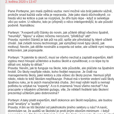
2. května 2020 v 13:47
Pane Portwyne, jen malá zpětná vazba: není možné vás brát jakkoliv vážně,
protože snad každá vaše věta je nepravda. Jste jako stará důchodkyně, co
hledá věci ke kritice a pak se rozplývá, že dřív bylo lépe - když si selektuje
věci po svém. U někoho, kdo je (zřejmě) o něco inteligentnější, to ale působí
podvně. Namátkou:
Partwyn: "A experti píší články do novin, jak učitelé dělají všechno špatně,
"neumějí", "tápou" a vůbec ničemu nerozumí, "přetěžují" atd"
Pravda: vyznění článků je tak půl na půl, spíše ale převládají ty, které učitelé
chválí. Jak zvládli novou technologii, jak vymýšlejí nové typy úkolů, jak
motivují. Nevím, jak dělíte novináře a experta od sebe, ale učitelé nyní nejso
kritizováni, jak popisujete.
Portwyn: "A jakmile to skončí, musí se všeho nechat a zaplatit expertům, kteří
vyjdou mezi hloupé učitelstvo a budou školit a vysvětlovat, o co lépe by to
dělali oni, kdyby to dělali."
Pravda: Nevím, jak to funguje na škole, kde působíte, ale pláčete na špatném
hrobě. Do školy nepřijde nikdo, koho ředitel nepozve. Je čistě na
managementu školy, jaké lektory a zda vůbec do školy pozve. Nemusí přijít
nikdo, nikdo to totiž školám nepřikazuje. Pokud má v tomhle vedení vaší škol
špatnou ruku, je to jejich manažerská chyba. Jiní mají výběr lepší a nemají
potřebu tu vzlykat na "experty". A co ti znamená "musí všeho nechat"? Asi
pracujete v nějakém učitelské gulagu, víte, že někteří ředitelé tato školení
prezentují učitelům jako dobrovolná?
Portwyn: A taky platit expertům, kteří dokonce ani školit nepůjdou, ale budou
psát "analýzy" a "audity".
Pravda: A tím se liší školství od jakéhokoliv jiného sektoru u nás? A navíc,
domnívám se, že auditů ve školství je proti jiným oborům minimum - i když