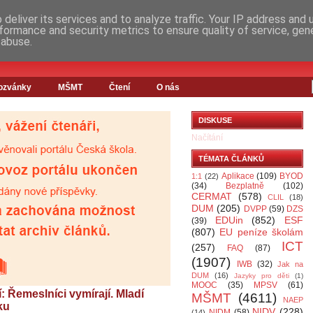
deliver its services and to analyze traffic. Your IP address and
formance and security metrics to ensure quality of service, ge
 abuse.
ozvánky
MŠMT
Čtení
O nás
DISKUSE
Načítání
TÉMATA ČLÁNKŮ
Aplikace
(109)
BYOD
1:1
(22)
(34)
Bezplatně
(102)
CERMAT
(578)
CLIL
(18)
DUM
(205)
DVPP
(59)
DZS
EDUin
(852)
ESF
(39)
(807)
EU peníze školám
ICT
(257)
FAQ
(87)
(1907)
IWB
(32)
Jak na
DUM
(16)
Jazyky pro děti
(1)
MOOC
(35)
MPSV
(61)
: Řemeslníci vymírají. Mladí
MŠMT
(4611)
NAEP
ku
NIDV
(228)
NIDM
(58)
(14)