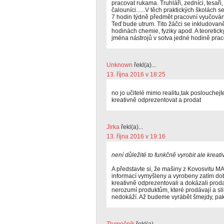
pracovat rukama. Truhláři, zedníci, tesaři,
čalouníci......V těch praktických školách s
7 hodin týdně předmět pracovní vyučován
Teď bude utrum. Tito žáčci se inkludovaně
hodinách chemie, fyziky apod. A teoreticky
jména nástrojů v sotva jedné hodině pra
Unknown
řekl(a)...
13. října 2016 v 18:25
no jo učitelé mimo realitu,tak poslouchejt
kreativně odprezentovat a prodat
Jirka
řekl(a)...
13. října 2016 v 19:16
není důležité to funkčně vyrobit ale krea
A představte si, že mašiny z Kovosvitu M
informací vymyšleny a vyrobeny zatím dobře
kreativně odprezentovali a dokázali proda
nerozumí produktům, které prodávají a sli
nedokáží. Až budeme vyrábět šmejdy, pa