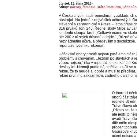
čtvrtek 13. října 2016
·
Štítky:
názory
,
řemeslo
,
státní maturita
,
učební o
V Česku chybí mladí řemeslníci i v základních ob
nástrojař. Na jedné z největších učňovských šk
stavební a zahradnické v Praze – letos přijali 
316 prváků, loni 245. Ředitel školy Miloslav J
studentů stoupá, krotí. „Celkově máme ve škole
ale 200 z různých důvodů odejde.“ „Různé důvo
nezvládnutím učiva, a především s docházkou. 
reportáže týdeníku Ekonom.
Učňovské obory prostě nejsou plné ambiciózních
problémy s chováním. „Jezdím po stavbách a je 
vůbec nejsou,“ říká v reportáži elektrikář Jiří K
desítky let. Nemají podle něj trpělivost učit s
řeknu, že to neudělal dobře a musí to předělat, 
řekne prvnímu zákazníkovi, žádného dalšího ne
Odborníci očeká
oborů část zá
ředitele Střed
Trávníčková ale
„Říkalo se, že 
ale jestli to n
uvádí Trávníčko
dítě mělo alesp
procent popula
Gaussově křivce
učení nejsou a 