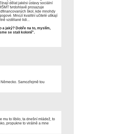
nají dělat jakési ústavy sociální
MŠMT tvrdohlavě prosazuje
podfinancovaných škol, kde mnohdy
ogové. Mnozí kvalitní učitelé utíkají
tně vzdělané lidi...
 a jaký? Dobře na to, myslím,
sme se stali kolonií".
í Německo. Samozřejmě tou
 mu to líbilo, ta dnešní mládež, to
jsko, propukne to virálně a mne