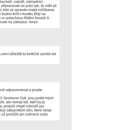
 kuchaři, cukráři, zahradníci,
e připravovali na práci tak, že měli až
í, kde se opravdu maká ručičkama.
 budou krčit v koutku třídy na
 si vyslechnou třídění šroubů či
covek na základce. Amen.
e,není důležité to funkčně vyrobit ale
tivně odprezentovat a prodat
AS Sezimovo Ústí, jsou podle mých
, ale nemají lidi, kteří by je
t, protože mladí inženýři prý
bují zákazníkům věci, které stroje
k už pomůže jen svěcená voda.