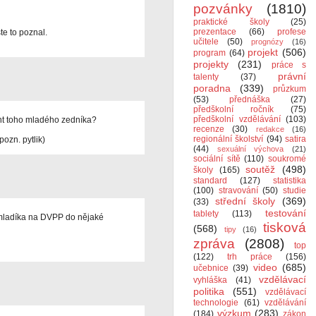
pozvánky
(1810)
praktické školy
(25)
prezentace
(66)
profese
te to poznal.
učitele
(50)
prognózy
(16)
projekt
(506)
program
(64)
projekty
(231)
práce s
právní
talenty
(37)
poradna
(339)
průzkum
(53)
přednáška
(27)
předškolní ročník
(75)
předškolní vzdělávání
(103)
ent toho mladého zedníka?
recenze
(30)
redakce
(16)
regionální školství
(94)
satira
pozn. pytlik)
(44)
sexuální výchova
(21)
sociální sítě
(110)
soukromé
soutěž
(498)
školy
(165)
standard
(127)
statistika
(100)
stravování
(50)
studie
střední školy
(369)
(33)
testování
tablety
(113)
 mladíka na DVPP do nějaké
tisková
(568)
tipy
(16)
zpráva
(2808)
top
(122)
trh práce
(156)
video
(685)
učebnice
(39)
vzdělávací
vyhláška
(41)
politika
(551)
vzdělávací
technologie
(61)
vzdělávání
výzkum
(283)
(184)
zákon