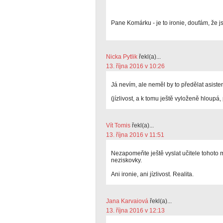
Pane Komárku - je to ironie, doufám, že js
Nicka Pytlik
řekl(a)...
13. října 2016 v 10:26
Já nevím, ale neměl by to předělat asist
(jízlivost, a k tomu ještě vyloženě hloupá, 
Vít Tomis
řekl(a)...
13. října 2016 v 11:51
Nezapomeňte ještě vyslat učitele tohoto
neziskovky.
Ani ironie, ani jízlivost. Realita.
Jana Karvaiová
řekl(a)...
13. října 2016 v 12:13