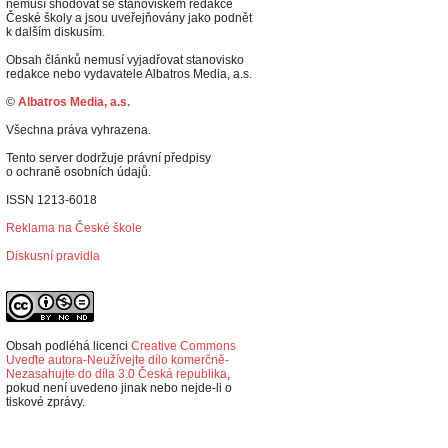
nemusí shodovat se stanoviskem redakce
České školy a jsou uveřejňovány jako podnět
k dalším diskusím.
Obsah článků nemusí vyjadřovat stanovisko
redakce nebo vydavatele Albatros Media, a.s.
©
Albatros Media, a.s.
Všechna práva vyhrazena.
Tento server dodržuje právní předpisy
o ochraně osobních údajů.
ISSN 1213-6018
Reklama na České škole
Diskusní pravidla
Obsah podléhá licenci
Creative Commons
Uveďte autora-Neužívejte dílo komerčně-
Nezasahujte do díla 3.0 Česká republika
,
p
okud není uvedeno jinak nebo nejde-li o
tiskové zprávy.