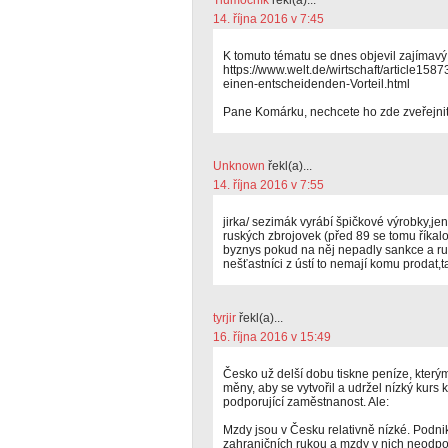
Tlumočník
řekl(a)...
14. října 2016 v 7:45
K tomuto tématu se dnes objevil zajímav
https://www.welt.de/wirtschaft/article15
einen-entscheidenden-Vorteil.html
Pane Komárku, nechcete ho zde zveřejnit?
Unknown
řekl(a)...
14. října 2016 v 7:55
jirka/ sezimák vyrábí špičkové výrobky,je
ruských zbrojovek (před 89 se tomu říkalo 
byznys pokud na něj nepadly sankce a ruso
nešťastníci z ústí to nemají komu prodat,
tyrjir
řekl(a)...
16. října 2016 v 15:49
Česko už delší dobu tiskne peníze, který
měny, aby se vytvořil a udržel nízký kurs 
podporující zaměstnanost. Ale:
Mzdy jsou v Česku relativně nízké. Podnik
zahraničních rukou a mzdy v nich neodpov