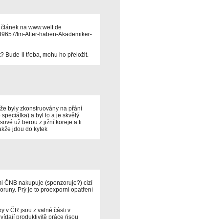
ý článek na www.welt.de
8739657/Im-Alter-haben-Akademiker-
 Bude-li třeba, mohu ho přeložit.
nže byly zkonstruovány na přání
speciálka) a byl to a je skvělý
vé už berou z jižní koreje a ti
takže jdou do kytek
mi ČNB nakupuje (sponzoruje?) cizí
koruny. Prý je to proexporní opatření
y v ČR jsou z valné části v
ídají produktivitě práce (jsou