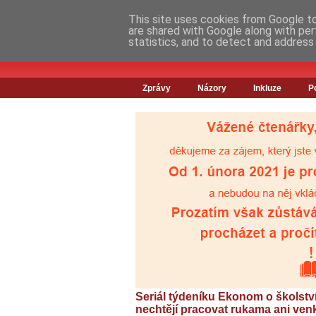
This site uses cookies from Google to 
are shared with Google along with per
statistics, and to detect and address
Zprávy
Názory
Inkluze
P
Seriál týdeníku Ekonom o školství
nechtějí pracovat rukama ani ven