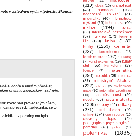
financování
festival
(22)
(310)
gramotnosti
glosa
(13)
(48)
hodnocení
(108)
eznete v aktuálním vydání týdeníku Ekonom
hodnocení aplikací
(41)
infografika
(40)
informatické
myšlení
(35)
informatika
(60)
inkluze
(1194)
inovace
(30)
internetová bezpečnost
(57)
interview
(173)
kariérní
kniha
(1180)
řád
(178)
knihy
(1253)
komentář
(227)
konektivismus
(13)
konference
(197)
konkursy
kulatý
(7)
konstruktivismus
(19)
stůl
(55)
kurikulum
(28)
matematika
licence
(7)
(298)
metodika
(39)
migrace
ministryně školství
(87)
(222)
dělal dobře a musí to předělat,
myšlenkové
mládež
(2)
e řekne prvnímu zákazníkovi, žádného
mapy
(10)
neformální vzdělávání
nezaměstnanost
(26)
(15)
nová maturita
novela
(69)
podiskutovat nad provedeným dílem,
(1305)
odkazy
odbory
(45)
, možná přesvědčit zákazníka, že to
(271)
ombudsman
(40)
online
(174)
open source
(23)
 dyslektik a z poradny mu bylo
otevřený dopis
(42)
pedagogicko-psychologické
poradny
(41)
petice
(19)
polemika
(1885)