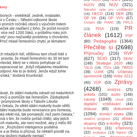
NÚV
(321)
NÚOV
(55)
bory
Národní rada pro vzdělávání
OECD
(114)
OER
(25)
(16)
orech - elektrikář, zedník, instalatér,
OP VK
(24)
OP VVV
(67)
ol v Česku – Střední odborné škole
Ostatní
(6)
PIAAC
(8)
PIRLS
do prvních ročníků oborů s výučním listem
PR
aneček ale nadšení z toho, že počet nových
PISA
(119)
(13)
 více než 1200 žáků, v průběhu roku jich
článek
(1612)
PSP
dy“ jsou nejčastěji problémy s chováním,
Pedagogika
(1364)
Proč mladí řemeslníci chybí, je tématem
(80)
Přečtěte si
(2698)
Přijímačky
(216)
RVP
 mladých lidí, většinou tam chodí lidé s
(627)
SCIO
(317)
pravda, že mladí řemeslníci do 30 let tam
SKAV
runtorád, který se v oboru pohybuje už
(148)
Strategie 2020
(46)
e a vypracovat se. „Když nějakému mladému
TIMSS
TALIS
(19)
TEDx
(10)
odpoví: Ale to je dobrý. Jenže když tohle
(39)
UJAK
(25)
Učitelský
získá,“ dodává Kruntorád.
spomocník
(169)
Volby 2013
Zprávy
(40)
VÚP
(53)
(4268)
analýza
(25)
vali, že státní maturita odradí od maturitních
anketa
(101)
audio
(148)
jemců a pomůže tak řemeslům. Zástupkyně
causy
(1049)
cloud
(22)
ní průmyslové školy v Táboře Libuše
digitální vzdělávání
(44)
 čekala, že efekt státní maturity bude větší.
dokument
diskuse
(65)
státní maturita bude renesance pro řemesla,
(1094)
domácí výuka
(28)
ějaký efekt má, tak pomalejší, než jsem čekala,“
vá s tím, že rodiče pořád chtějí, aby jejich
dětské
dotační program
(21)
oň maturitu, ale není možné, aby ji mělo 80
e-knihy
(323)
skupiny
(52)
ce. „Rozložení inteligence podléhá
e-learning
(31)
eTwinning
 a je třeba si přiznat, že někteří prostě na
(32)
evaluace
(13)
fejeton
(3)
na složení maturity nemají.“