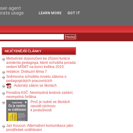
RSS
KOMENTÁŘE
 user-agent
nerate usage
LEARN MORE
GOT IT
NEJČTENĚJŠÍ ČLÁNKY
Metodické doporučení ke zřízení funkce
asistenta pedagoga, které schválila porada
vedení MŠMT na konci května 2015
redakce: Diskuzní téma 7
Sněmovna schválila novelu zákona o
pedagogických pracovnících
Autorský zákon ve školách
Poradna ASČ: Nesmyslná testová zadání,
nesmyslná čeština
Proč je nutné ve školách
opustit výchovu
k poslušnosti
Jan Koucun: Alternativní komunikace jako
prostředek vzdělávání