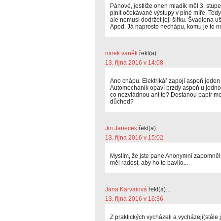
Pánové, jestliže onen mladík měl 3. stu
plnit očekávané výstupy v plné míře. Tedy 
ale nemusí dodržet její šířku. Švadlena u
Apod. Já naprosto nechápu, komu je to n
mirek vaněk
řekl(a)...
13. října 2016 v 14:08
Ano chápu. Elektrikář zapojí aspoň jeden
Automechanik opaví brzdy aspoň u jednoh
co nezvládnou ani to? Dostanou papír men
důchod?
Jiri Janecek
řekl(a)...
13. října 2016 v 15:02
Myslím, že jste pane Anonymní zapomněl na
měl radost, aby ho to bavilo...
Jana Karvaiová
řekl(a)...
13. října 2016 v 16:36
Z praktických vycházeli a vycházejí(stále j