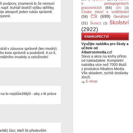
peň podpory, znamená to že nemusí
o pedagogických
např. truhlář dodrží výšku skříňky,
pracovnících
(64)
ÚIV
(3)
šije alespoň jeden rukáv správně.
Česko mluví o vzdělávání
ejasné.
ČŠI
(699)
(58)
čtenářství
školství
(31)
Škola21
(3)
(2922)
KNIHKUPECTVÍ
Využijte nabídku pro školy a
učitele od
 drát v zásuvce správně (ten modrý).
Albatrosmedia.cz!
o kola správně a podobně. A co ti,
Slevy a akce na knihy přímo
tálního invalidy a celoživotní
od nakladatele. Kompletní
nabídka více než 7000 titulů
z produkce Albatros Media.
Vše skladem, rychlé dodávky
zboží.
E-shop
 to nejdůležitější - aby z té práce
eště) žáci, kteří šli především