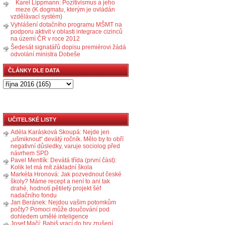
Karel Lippmann: Pozitivismus a jeho
meze (K dogmatu, kterým je ovládán
vzdělávací systém)
Vyhlášení dotačního programu MŠMT na
podporu aktivit v oblasti integrace cizinců
na území ČR v roce 2012
Šedesát signatářů dopisu premiérovi žádá
odvolání ministra Dobeše
ČLÁNKY DLE DATA
UČITELSKÉ LISTY
Adéla Karásková Skoupá: Nejde jen
„ušmiknout“ devátý ročník. Mělo by to obří
negativní důsledky, varuje sociolog před
návrhem SPD
Pavel Mentlík: Devátá třída (první část):
Kolik let má mít základní škola
Markéta Hronová: Jak pozvednout české
školy? Máme recept a není to ani tak
drahé, hodnotí pětiletý projekt šéf
nadačního fondu
Jan Beránek: Nejdou vašim potomkům
počty? Pomoci může doučování pod
dohledem umělé inteligence
Josef Mačí: Babiš vrací do hry zrušení