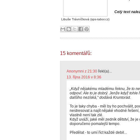
Celý text nal
Libuše Trávníčková (sps-tabor.cz)
15 komentářů:
Anonymni z 21:30
řekl(a)...
13. října 2016 v 8:36
„Když nějakému mladému řeknu, že to neu
odpoví: Ale to je dobrý. Jenže když tohl
dalšího nezíská,“ dodává Kruntorád.
To je taky chyba - měl by ho pochválit, 
nestresovat a najít nějaké vhodné řešení
vlastně není tak zlé.
Když uváží, jaké měl zedník dětství, že je
doporučeno pomalejší tempo.
Předělat - to umí říct každé debil...