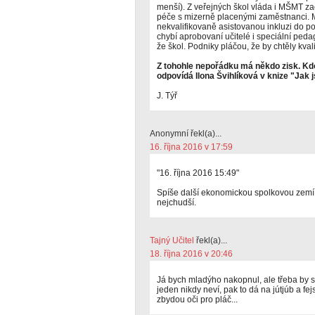
menší). Z veřejných škol vláda i MŠMT začí
péče s mizerně placenými zaměstnanci. 
nekvalifikovaně asistovanou inkluzi do 
chybí aprobovaní učitelé i speciální pedag
že škol. Podniky pláčou, že by chtěly kvali
Z tohohle nepořádku má někdo zisk. Kdo
odpovídá Ilona Švihlíková v knize "Jak j
J. Týř
Anonymní řekl(a)...
16. října 2016 v 17:59
"16. října 2016 15:49"
Spíše další ekonomickou spolkovou zem
nejchudší.
Tajný Učitel
řekl(a)...
18. října 2016 v 20:46
Já bych mladýho nakopnul, ale třeba by se
jeden nikdy neví, pak to dá na jútjúb a fe
zbydou oči pro pláč...