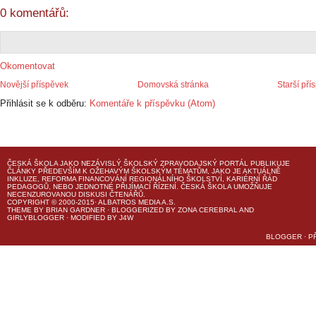
0 komentářů:
Okomentovat
Novější příspěvek
Domovská stránka
Starší pří
Přihlásit se k odběru:
Komentáře k příspěvku (Atom)
ČESKÁ ŠKOLA
JAKO NEZÁVISLÝ ŠKOLSKÝ ZPRAVODAJSKÝ PORTÁL PUBLIKUJE
ČLÁNKY PŘEDEVŠÍM K OŽEHAVÝM ŠKOLSKÝM TÉMATŮM, JAKO JE AKTUÁLNĚ
INKLUZE, REFORMA FINANCOVÁNÍ REGIONÁLNÍHO ŠKOLSTVÍ, KARIÉRNÍ ŘÁD
PEDAGOGŮ, NEBO JEDNOTNÉ PŘIJÍMACÍ ŘÍZENÍ.
ČESKÁ ŠKOLA
UMOŽŇUJE
NECENZUROVANOU DISKUSI ČTENÁŘŮ.
COPYRIGHT © 2000-2015· ALBATROS MEDIA A.S.
THEME
BY
BRIAN GARDNER
· BLOGGERIZED BY
ZONA CEREBRAL
AND
GIRLYBLOGGER
· MODIFIED BY
J4W
BLOGGER
·
P