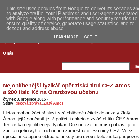
This site uses cookies from Google to deliver its services an
to analyze traffic. Your IP address and user-agent are shared
with Google along with performance and security metrics to
ensure quality of service, generate usage statistics, and to
detect and address abuse.
LEARN MORE
GOT IT
Zprávy
Názory
Inkluze
Pozvánky
MŠMT
Čtení
O nás
Nejoblíbenější fyzikář opět získá titul ČEZ Ámos
a 200 tisíc Kč na Oranžovou učebnu
čtvrtek 3. prosince 2015
·
Štítky:
tisková zpráva
,
Zlatý Ámos
I letos mohou žáci přihlásit své oblíbené učitele do ankety Zlatý
Ámos, jejíž součástí je již potřetí i anketa o zvláštní titul ČEZ Ámos
Ten získá nejoblíbenější fyzikář. Do soutěže ho musí přihlásit jeho
žáci a o jeho výhře rozhodnou zaměstnanci Skupiny ČEZ. Vítěz
speciální kategorie oblíbené ankety pro svou školu získá příspěvek