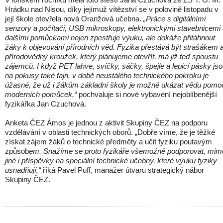
Hrádku nad Nisou, díky jejímuž vítězství se v polovině listopadu v
její škole otevřela nová Oranžová učebna.
„Práce s digitálními
senzory a počítači, USB mikroskopy, elektronickými stavebnicemi
dalšími pomůckami nejen zpestřuje výuku, ale dokáže přitáhnout
žáky k objevování přírodních věd. Fyzika přestává být strašákem 
přírodovědný kroužek, který plánujeme otevřít, má již teď spoustu
zájemců. I když PET lahve, svíčky, sáčky, špejle a lepicí pásky js
na pokusy také fajn, v době neustálého technického pokroku je
úžasné, že už i žákům základní školy je možné ukázat vědu pomo
moderních pomůcek,“
pochvaluje si nové vybavení nejoblíbenější
fyzikářka Jan Czuchová.
Anketa ČEZ Ámos je jednou z aktivit Skupiny ČEZ na podporu
vzdělávání v oblasti technických oborů. „Dobře víme, že je těžké
získat zájem žáků o technické předměty a učit fyziku poutavým
způsob
em. Snažíme se proto fyzikáře všemožně podporovat, mim
jiné i příspěvky na speciální technické učebny, které výuku fyziky
usnadňují,“
říká Pavel Puff, manažer útvaru strategický nábor
Skupiny ČEZ.