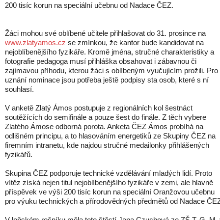
200 tisíc korun na speciální učebnu od Nadace ČEZ.
Žáci mohou své oblíbené učitele přihlašovat do 31. prosince na
www.zlatyamos.cz
se zmínkou, že kantor bude kandidovat na
nejoblíbenějšího fyzikáře. Kromě jména, stručné charakteristiky a
fotografie pedagoga musí přihláška obsahovat i zábavnou či
zajímavou příhodu, kterou žáci s oblíbeným vyučujícím prožili. Pro
uznání nominace jsou potřeba ještě podpisy sta osob, které s ní
souhlasí.
V anketě Zlatý Ámos postupuje z regionálních kol šestnáct
soutěžících do semifinále a pouze šest do finále. Z těch vybere
Zlatého Ámose odborná porota. Anketa ČEZ Ámos probíhá na
odlišném principu, a to hlasováním energetiků ze Skupiny ČEZ na
firemním intranetu, kde najdou stručné medailonky přihlášených
fyzikářů.
Skupina ČEZ podporuje technické vzdělávání mladých lidí. Proto
vítěz získá nejen titul nejoblíbenějšího fyzikáře v zemi, ale hlavně
příspěvek ve výši 200 tisíc korun na speciální Oranžovou učebnu
pro výuku technických a přírodovědných předmětů od Nadace ČEZ
V loňském ročníku měla toto štěstí Jana Czuchová ze ZŠ T. G. M.