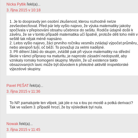
Nicka Pytlik
řekl(a)...
3. října 2015 v 10:18
1. Je to doopravdy jen osobní zkušenost, kterou rozhodně nelze
zevšeobecňovat. Před pár lety vyšlo najevo, že výuka matematiky jakoby
spočívala v přepisování obsahu učebnice do sešitu. Rodiče údajně došli k
závěru, že se v tomto případě matematika učí špatně, protože děti toho měli v
sešitě tak nějak méně napsáno.
2. Letos vyšlo najevo, žáci prvního ročníku vesměs zvládají výpočet průměru,
nebo alespoň tuší, oč běží. To považuji za velmi nadějné.
3. Při dělení žáků do skupin, zvláště pak při výuce matematiky na střední
škole v rámci přípravy na maturitu, je naprosto zásadní nedopustit, aby
vznikaly romsky homogení skupiny. Myslím, že už existence takto
obsazovaných lavic může být důvodem k překotné aktivitě inspektorské
výjezdové skupiny.
Pavel PEŠAT
řekl(a)...
3. října 2015 v 11:36
To NP. pamatujete ten vtípek, jak jde e na x-tou po mostě a potká derivaci?
Tak ve vašem 3. případě hrozí, že by výsledkek byl nula.
Nowak
řekl(a)...
3. října 2015 v 11:45