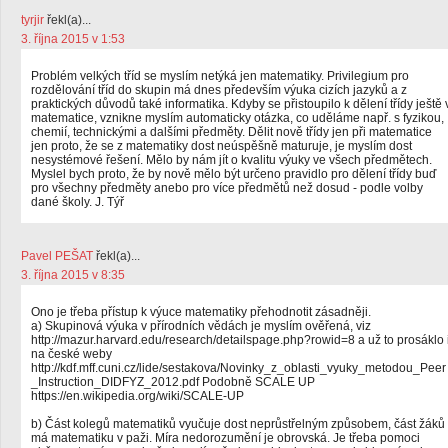
tyrjir
řekl(a)...
3. října 2015 v 1:53
Problém velkých tříd se myslím netýká jen matematiky. Privilegium pro
rozdělování tříd do skupin má dnes především výuka cizích jazyků a z
praktických důvodů také informatika. Kdyby se přistoupilo k dělení třídy ještě 
matematice, vznikne myslím automaticky otázka, co uděláme např. s fyzikou,
chemií, technickými a dalšími předměty. Dělit nově třídy jen při matematice
jen proto, že se z matematiky dost neúspěšně maturuje, je myslím dost
nesystémové řešení. Mělo by nám jít o kvalitu výuky ve všech předmětech.
Myslel bych proto, že by nově mělo být určeno pravidlo pro dělení třídy buď
pro všechny předměty anebo pro více předmětů než dosud - podle volby
dané školy. J. Týř
Pavel PEŠAT
řekl(a)...
3. října 2015 v 8:35
Ono je třeba přístup k výuce matematiky přehodnotit zásadněji.
a) Skupinová výuka v přírodních vědách je myslím ověřená, viz
http://mazur.harvard.edu/research/detailspage.php?rowid=8 a už to prosáklo 
na české weby
http://kdf.mff.cuni.cz/lide/sestakova/Novinky_z_oblasti_vyuky_metodou_Peer
_Instruction_DIDFYZ_2012.pdf Podobně SCALE UP
https://en.wikipedia.org/wiki/SCALE-UP
b) Část kolegů matematiků vyučuje dost neprůstřelným způsobem, část žáků
má matematiku v paži. Míra nedorozumění je obrovská. Je třeba pomoci