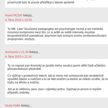
povinností bylo to pouze předříkat u tabule správně.
Pavel PEŠAT
řekl(a)...
4. října 2015 v 10:53
To MK. Like! Současná pedagogika ani psychologie nezná a ani nehledá
rozumný kompromis mezi tím, co si ještě ve světě internetu musíme
bezpodmíněčně pamatovat, abychom byli schopni onoho zevšeobecňování,
propojování, anylýzy...
Anonymni z 21:30
řekl(a)...
4. října 2015 v 11:14
To co napsal pan Krynický je (podle mého soudu) jasné větší části učitelům
přírodovědných předmětů.
Co zjišťuji v posledních letech, tak je mimo mé schopnosti toto dostatečně
vysvětlit žákům a rodičům a to se fakt snažím (a klidně se někdo ozvěte, že to
hážu na děcka a rodiče).
Jim je to většinou (ano, jsou i výjimky) jedno. Zajímají je jenom (v lepším
případě) známky.
Nicka Pytlik
řekl(a)...