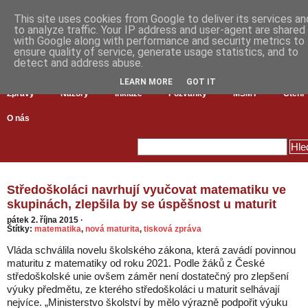
This site uses cookies from Google to deliver its services an
to analyze traffic. Your IP address and user-agent are shared
with Google along with performance and security metrics to
ensure quality of service, generate usage statistics, and to
detect and address abuse.
LEARN MORE
GOT IT
Zprávy
Názory
Inkluze
Pozvánky
MŠMT
Čtení
O nás
Středoškoláci navrhují vyučovat matematiku ve
skupinách, zlepšila by se úspěšnost u maturit
pátek 2. října 2015
·
Štítky:
matematika
,
nová maturita
,
tisková zpráva
Vláda schválila novelu školského zákona, která zavádí povinnou
maturitu z matematiky od roku 2021. Podle žáků z České
středoškolské unie ovšem záměr není dostatečný pro zlepšení
výuky předmětu, ze kterého středoškoláci u maturit selhávají
nejvíce. „Ministerstvo školství by mělo výrazně podpořit výuku