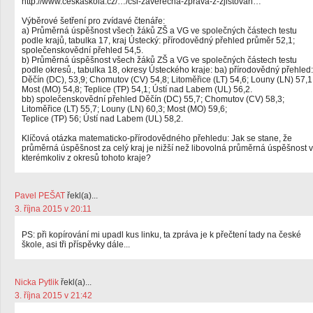
http://www.ceskaskola.cz/…/csi-zaverecna-zprava-z-zjistovan…
Výběrové šetření pro zvídavé čtenáře:
a) Průměrná úspěšnost všech žáků ZŠ a VG ve společných částech testu
podle krajů, tabulka 17, kraj Ústecký: přírodovědný přehled průměr 52,1;
společenskovědní přehled 54,5.
b) Průměrná úspěšnost všech žáků ZŠ a VG ve společných částech testu
podle okresů., tabulka 18, okresy Ústeckého kraje: ba) přírodovědný přehled:
Děčín (DC), 53,9; Chomutov (CV) 54,8; Litoměřice (LT) 54,6; Louny (LN) 57,1
Most (MO) 54,8; Teplice (TP) 54,1; Ústí nad Labem (UL) 56,2.
bb) společenskovědní přehled Děčín (DC) 55,7; Chomutov (CV) 58,3;
Litoměřice (LT) 55,7; Louny (LN) 60,3; Most (MO) 59,6;
Teplice (TP) 56; Ústí nad Labem (UL) 58,2.
Klíčová otázka matematicko-přírodovědného přehledu: Jak se stane, že
průměrná úspěšnost za celý kraj je nižší než libovolná průměrná úspěšnost v
kterémkoliv z okresů tohoto kraje?
Pavel PEŠAT
řekl(a)...
3. října 2015 v 20:11
PS: při kopírování mi upadl kus linku, ta zpráva je k přečtení tady na české
škole, asi tři příspěvky dále...
Nicka Pytlik
řekl(a)...
3. října 2015 v 21:42