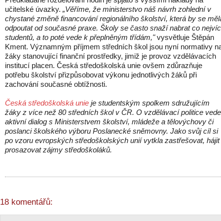
učitelské úvazky.
„Věříme, že ministerstvo náš návrh zohlední v
chystané změně financování regionálního školství, která by se měl
odpoutat od současné praxe. Školy se často snaží nabrat co nejví
studentů, a to poté vede k přeplněným třídám,"
vysvětluje Štěpán
Kment. Významným příjmem středních škol jsou nyní normativy n
žáky stanovující finanční prostředky, jimiž je provoz vzdělávacích
institucí placen. Česká středoškolská unie ovšem zdůrazňuje
potřebu školství přizpůsobovat výkonu jednotlivých žáků při
zachování současné obtížnosti.
Česká středoškolská unie
je studentským spolkem sdružujícím
žáky z více než 80 středních škol v ČR. O vzdělávací politice vede
aktivní dialog s Ministerstvem školství, mládeže a tělovýchovy či
poslanci školského výboru Poslanecké sněmovny. Jako svůj cíl si
po vzoru evropských středoškolských unií vytkla zastřešovat, hájit
prosazovat zájmy středoškoláků.
18 komentářů: