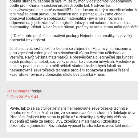
oběma stranám, osobně si myslím, že by mohly dost pomoci videonávody
podle prof. Khana, v českém prostředí podle kol. Nádvorníka:
https://www.youtube.com/user/adlif57 následované dobrým procvičováním. V
tom mají studenti pravdu, ze školních dob si pamatuji, jak jsme chodili
doučovat spolužáky a spolužačky matematiku - my jsme si rozmysleli
odpovědi na jejich zdánlivě nelogické dotazy a oni nakonec tu maturitu z
matematiky udělali. Nevidím ale důvod, proč by se tahle forma měla opouštět
c) Také dobře použité alternativní postupy Hejného matematiky mají velký
potenciál ke zlepšení.
Jenže setrvačnost českého školství se zřejmě řídí Machovým principem a
jeho zrychlení vpřed je dáno setrvačností všeho českého učitelstva ve
Vesmíru. Navíc většina matematiků je přesvědčena o jedinečné správnosti
svých postupů a metod, což velký prostor ke zlepšení nevytváří. Výsledek je
tristní, v prvním semestru měli někteří studenti technických fakult na
nejmenované severočeské technice problém zopakovat u tabule řešení
kvadratické rovnice z domácího úkolu bez papírku v ruce.
Janek Wagner
řekl(a)...
3. října 2015 v 9:41
Pavle, tak to se za čtyřicet let na té nejmenované severočeské technice
mnoho nezměnilo. Možná jen, že se nedostatečnost studentů detekuje dříve.
Před těmi čtyřiceti lety se na to přišlo až u zkoušky z fyziky, kdy většina
studentů už měla za sebou DVĚ zkoušky z matematiky i zkoušku z
deskriptivní geometrie. Bez taháku výpočet kvadratické rovnice fakt nedali...