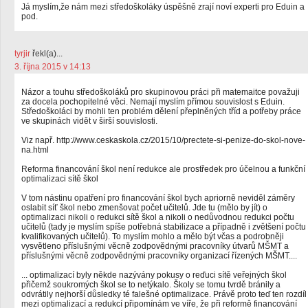
Já myslím,že nám mezi středoškoláky úspěšně zrají noví experti pro Eduin a
pod.
tyrjir
řekl(a)...
3. října 2015 v 14:13
Názor a touhu středoškoláků pro skupinovou práci při matemaitce považuji
za docela pochopitelné věci. Nemají myslím přímou souvislost s Eduin.
Středoškoláci by mohli ten problém dělení přeplněných tříd a potřeby práce
ve skupinách vidět v širší souvislosti.
Viz např. http://www.ceskaskola.cz/2015/10/prectete-si-penize-do-skol-nove-
na.html
Reforma financování škol není redukce ale prostředek pro účelnou a funkční
optimalizaci sítě škol
V tom nástinu opatření pro financování škol bych apriorně neviděl záměry
oslabit síť škol nebo zmenšovat počet učitelů. Jde tu (mělo by jít) o
optimalizaci nikoli o redukci sítě škol a nikoli o nedůvodnou redukci počtu
učitelů (tady je myslím spíše potřebná stabilizace a případně i zvětšení počtu
kvalifikovaných učitelů). To myslím mohlo a mělo být včas a podrobněji
vysvětleno příslušnými věcně zodpovědnými pracovníky útvarů MŠMT a
příslušnými věcně zodpovědnými pracovníky organizací řízených MŠMT....
... optimalizací byly někde nazývány pokusy o reďuci sítě veřejných škol
přičemž soukromých škol se to netýkalo. Školy se tomu tvrdě bránily a
odvrátily nejhorší důsledky té falešné optimalizace. Právě proto teď ten rozdíl
mezi optimalizací a redukcí připomínám ve víře, že při reformě financování