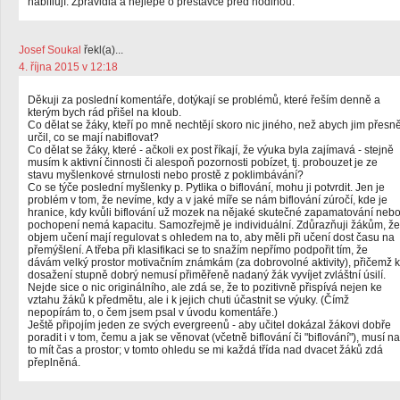
nabiflují. Zpravidla a nejlépe o přestávce před hodinou.
Josef Soukal
řekl(a)...
4. října 2015 v 12:18
Děkuji za poslední komentáře, dotýkají se problémů, které řeším denně a
kterým bych rád přišel na kloub.
Co dělat se žáky, kteří po mně nechtějí skoro nic jiného, než abych jim přesn
určil, co se mají nabiflovat?
Co dělat se žáky, které - ačkoli ex post říkají, že výuka byla zajímavá - stejně
musím k aktivní činnosti či alespoň pozornosti pobízet, tj. probouzet je ze
stavu myšlenkové strnulosti nebo prostě z poklimbávání?
Co se týče poslední myšlenky p. Pytlika o biflování, mohu ji potvrdit. Jen je
problém v tom, že nevíme, kdy a v jaké míře se nám biflování zúročí, kde je
hranice, kdy kvůli biflování už mozek na nějaké skutečné zapamatování neb
pochopení nemá kapacitu. Samozřejmě je individuální. Zdůrazňuji žákům, že
objem učení mají regulovat s ohledem na to, aby měli při učení dost času na
přemýšlení. A třeba při klasifikaci se to snažím nepřímo podpořit tím, že
dávám velký prostor motivačním známkám (za dobrovolné aktivity), přičemž k
dosažení stupně dobrý nemusí přiměřeně nadaný žák vyvíjet zvláštní úsilí.
Nejde sice o nic originálního, ale zdá se, že to pozitivně přispívá nejen ke
vztahu žáků k předmětu, ale i k jejich chuti účastnit se výuky. (Čímž
nepopírám to, o čem jsem psal v úvodu komentáře.)
Ještě připojím jeden ze svých evergreenů - aby učitel dokázal žákovi dobře
poradit i v tom, čemu a jak se věnovat (včetně biflování či "biflování"), musí na
to mít čas a prostor; v tomto ohledu se mi každá třída nad dvacet žáků zdá
přeplněná.