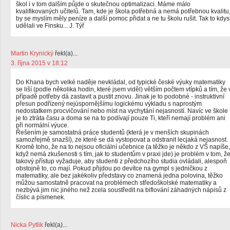
škol i v tom dalším půjde o skutečnou optimalizaci. Máme málo
kvalifikovaných učitelů. Tam, kde je škola potřebná a nemá potřebnou kvalitu
by se myslím měly peníze a další pomoc přidat a ne tu školu rušit. Tak to kdys
udělali ve Finsku... J. Týř
Martin Krynický
řekl(a)...
3. října 2015 v 18:12
Do Khana bych velké naděje nevkládal, od typické české výuky matematiky
se liší (podle několika hodin, které jsem viděl) větším počtem vtípků a tím, že 
případě potřeby dá zastavit a pustit znovu. Jinak je to podobné - instruktivní
přesun podřízený nejúspornějšímu logickému výkladu s naprostým
nedostatkem procvičování nebo míst na vychytání nejasností. Navíc ve škole
je to ztráta času a doma se na to podívají pouze Ti, kteří nemají problém ani
při normální výuce.
Řešením je samostatná práce studentů (která je v menších skupinách
samozřejmě snazší), ze které se dá vystopovat a odstranit lecjaká nejasnost.
Kromě toho, že na to nejsou oficiální učebnice (a těžko je někdo z VŠ napíše,
když nemá zkušenosti s tím, jak to studentům v praxi jde) je problém v tom, ž
takový přístup vyžaduje, aby studenti z předchozího studia ovládali, alespoň
obstojně to, co mají. Pokud přijdou po devítce na gympl s jedničkou z
matematiky, ale bez jakékoliv představy co znamená jedna polovina, těžko
můžou samostatně pracovat na problémech středoškolské matematiky a
nezbývá jim nic jiného než zcela soustředit na biflování záhadných nápisů z
číslic a písmenek.
Nicka Pytlik
řekl(a)...