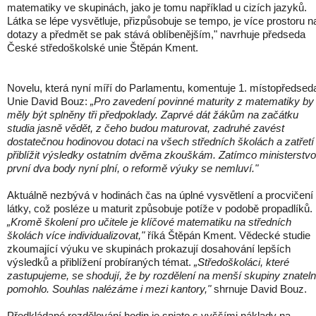
matematiky ve skupinách, jako je tomu například u cizích jazyků.
Látka se lépe vysvětluje, přizpůsobuje se tempo, je více prostoru n
dotazy a předmět se pak stává oblíbenějším," navrhuje předseda
České středoškolské unie Štěpán Kment.
Novelu, která nyní míří do Parlamentu, komentuje 1. místopředsed
Unie David Bouz:
„Pro zavedení povinné maturity z matematiky by
měly být splněny tři předpoklady. Zaprvé dát žákům na začátku
studia jasně vědět, z čeho budou maturovat, zadruhé zavést
dostatečnou hodinovou dotaci na všech středních školách a zatřetí
přiblížit výsledky ostatním dvěma zkouškám. Zatímco ministerstvo
první dva body nyní plní, o reformě výuky se nemluví."
Aktuálně nezbývá v hodinách čas na úplné vysvětlení a procvičení
látky, což posléze u maturit způsobuje potíže v podobě propadlíků.
„Kromě školení pro učitele je klíčové matematiku na středních
školách více individualizovat,"
říká Štěpán Kment. Vědecké studie
zkoumající výuku ve skupinách prokazují dosahování lepších
výsledků a přiblížení probíraných témat.
„Středoškoláci, které
zastupujeme, se shodují, že by rozdělení na menší skupiny znatel
pomohlo. Souhlas nalézáme i mezi kantory,"
shrnuje David Bouz.
Předkládané rozdělování hodin je spjato s vyššími náklady na