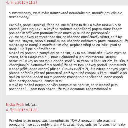
4. října 2015 v 11:27
S informacemi, které máte nabiflované neuděláte nic, protože pro Vás nic
neznamenají.
Pro Vás, pane Krynický, třeba ne. Ale můžete to říci i o svém mozku? Víte
přesně, jak funguje? Co když se zdánlivě nepotřebný pojem stane časem
posledním střípkem padnoucím do mozaiky hlubšího pochopení?
Zkuste se někdy zamyslet nad tím, co všechno musí člověk vědet, aniž by
rozuměl smyslu, nebo si nutně musel všechno ověřovat v praxi. Namátkou, ž
manželky se nabijí, a manželé tím více, nepřivlastňují se cizí věci, platí se
daně... Spíš jde o přiměřenost.
Možná by pomohlo zamyšlení se na tím, jak to mají malé děti. Skoro bych se
vsadil, že si zkraje zaplňují hlavu výhradně a jen informacemi, kterým
nerozumí. A kdy asi tak tohle období končí? Já třeba už řadu let vím, že Bůh j
všeobjímající. Setravávám v nadějí, že se mi tomu někdy podaří i porozumět.
A snad ještě jeden drobný příklad. Člověk cvičí taiči, léta bifluje pohyby, jejich
přesné pořadí a přesné provedení, aniž by nutně chápal, k čemu slouží. A po
dalších mnoha ledech mu to jednoho krásného dne všechno, nebo aspoň
něco hezky docvakne. Zkuste si to.
A také by možná nebylo od věci zamyslet se nad tím, co to vlastně je to
pochopení... Jsem toho názoru, že to je dokonalé zapamatování si.
Nicka Pytlik
řekl(a)...
4. října 2015 v 11:38
Pravdou je, že mnozí žáci lamentují, že TOMU nerozumí, ale práci na
porozumění se zuby nehty brání. A když už něco, radši se To všechno hezky