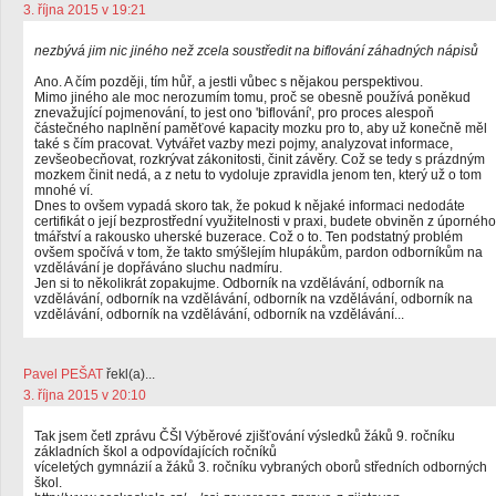
3. října 2015 v 19:21
nezbývá jim nic jiného než zcela soustředit na biflování záhadných nápisů
Ano. A čím později, tím hůř, a jestli vůbec s nějakou perspektivou.
Mimo jiného ale moc nerozumím tomu, proč se obesně používá poněkud
znevažující pojmenování, to jest ono 'biflování', pro proces alespoň
částečného naplnění paměťové kapacity mozku pro to, aby už konečně měl
také s čím pracovat. Vytvářet vazby mezi pojmy, analyzovat informace,
zevšeobecňovat, rozkrývat zákonitosti, činit závěry. Což se tedy s prázdným
mozkem činit nedá, a z netu to vydoluje zpravidla jenom ten, který už o tom
mnohé ví.
Dnes to ovšem vypadá skoro tak, že pokud k nějaké informaci nedodáte
certifikát o její bezprostřední využitelnosti v praxi, budete obviněn z úporného
tmářství a rakousko uherské buzerace. Což o to. Ten podstatný problém
ovšem spočívá v tom, že takto smýšlejím hlupákům, pardon odborníkům na
vzdělávání je dopřáváno sluchu nadmíru.
Jen si to několikrát zopakujme. Odborník na vzdělávání, odborník na
vzdělávání, odborník na vzdělávání, odborník na vzdělávání, odborník na
vzdělávání, odborník na vzdělávání, odborník na vzdělávání...
Pavel PEŠAT
řekl(a)...
3. října 2015 v 20:10
Tak jsem četl zprávu ČŠI Výběrové zjišťování výsledků žáků 9. ročníku
základních škol a odpovídajících ročníků
víceletých gymnázií a žáků 3. ročníku vybraných oborů středních odborných
škol.