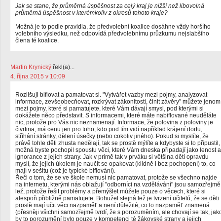
Jak se stane, že průměrná úspěšnost za celý kraj je nižší než libovolná
průměrná úspěšnost v kterémkoliv z okresů tohoto kraje?
Možná je to podle pravidla, že předvolební koalice dosáhne vždy horšího
volebního výsledku, než odpovídá předvolebnímu průzkumu nejslabšího
člena té koalice.
Martin Krynický
řekl(a)...
4. října 2015 v 10:09
Rozlišuji biflovat a pamatovat si. "Vytvářet vazby mezi pojmy, analyzovat
informace, zevšeobecňovat, rozkrývat zákonitosti, činit závěry" můžete jenom
mezi pojmy, které si pamatujete, které Vám dávají smysl, pod kterými si
dokážete něco představit. S informacemi, které máte nabiflované neuděláte
nic, protože pro Vás nic neznamenají. Informace, že polovina z poloviny je
čtvrtina, má cenu jen pro toho, kdo pod tím vidí například krájení dortu,
stříhání stránky, dělení úsečky (nebo cokoliv jiného). Pokud si myslíte, že
právě tohle děti zhusta nedělají, tak se prostě mýlíte a kdybyste si to připustil,
možná byste pochopil spoustu věci, které Vám dneska připadají jako lenost a
ignorance z jejich strany. Jak v primě tak v prváku si většina dětí opravdu
myslí, že jejich úkolem je naučit se opakovat (klidně i bez pochopení) to, co
mají v sešitu (což je typické biflování).
Řeči o tom, že se ve škole nemusí nic pamatovat, protože se všechno najde
na internetu, kterými nás oblažují "odborníci na vzdělávání" jsou samozřejmě
lež, protože řešit problémy a přemýšlet můžete pouze o věcech, které si
alespoň přibližně pamatujete. Bohužel stejná lež je tvrzení učitelů, že se děti
prostě mají učit věci nazpaměť a není důležité, co to nazpaměť znamená
(přesněji všichni samozřejmě tvrdí, že s porozuměním, ale chovají se tak, jak
by to porozumění bylo pouze v kompetenci té žákovské strany a jejich