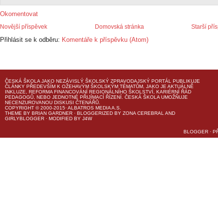
Okomentovat
Novější příspěvek
Domovská stránka
Starší pří
Přihlásit se k odběru:
Komentáře k příspěvku (Atom)
ČESKÁ ŠKOLA
JAKO NEZÁVISLÝ ŠKOLSKÝ ZPRAVODAJSKÝ PORTÁL PUBLIKUJE
ČLÁNKY PŘEDEVŠÍM K OŽEHAVÝM ŠKOLSKÝM TÉMATŮM, JAKO JE AKTUÁLNĚ
INKLUZE, REFORMA FINANCOVÁNÍ REGIONÁLNÍHO ŠKOLSTVÍ, KARIÉRNÍ ŘÁD
PEDAGOGŮ, NEBO JEDNOTNÉ PŘIJÍMACÍ ŘÍZENÍ.
ČESKÁ ŠKOLA
UMOŽŇUJE
NECENZUROVANOU DISKUSI ČTENÁŘŮ.
COPYRIGHT © 2000-2015· ALBATROS MEDIA A.S.
THEME
BY
BRIAN GARDNER
· BLOGGERIZED BY
ZONA CEREBRAL
AND
GIRLYBLOGGER
· MODIFIED BY
J4W
BLOGGER
·
P