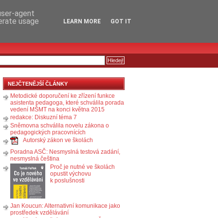
RSS
KOMENTÁŘE
 user-agent
nerate usage
LEARN MORE
GOT IT
NEJČTENĚJŠÍ ČLÁNKY
Metodické doporučení ke zřízení funkce
asistenta pedagoga, které schválila porada
vedení MŠMT na konci května 2015
redakce: Diskuzní téma 7
Sněmovna schválila novelu zákona o
pedagogických pracovnících
Autorský zákon ve školách
Poradna ASČ: Nesmyslná testová zadání,
nesmyslná čeština
Proč je nutné ve školách
opustit výchovu
k poslušnosti
Jan Koucun: Alternativní komunikace jako
prostředek vzdělávání