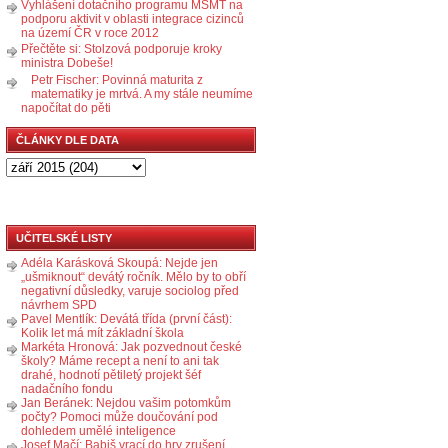
Vyhlášení dotačního programu MŠMT na
podporu aktivit v oblasti integrace cizinců
na území ČR v roce 2012
Přečtěte si: Stolzová podporuje kroky
ministra Dobeše!
Petr Fischer: Povinná maturita z
matematiky je mrtvá. A my stále neumíme
napočítat do pěti
ČLÁNKY DLE DATA
UČITELSKÉ LISTY
Adéla Karásková Skoupá: Nejde jen
„ušmiknout“ devátý ročník. Mělo by to obří
negativní důsledky, varuje sociolog před
návrhem SPD
Pavel Mentlík: Devátá třída (první část):
Kolik let má mít základní škola
Markéta Hronová: Jak pozvednout české
školy? Máme recept a není to ani tak
drahé, hodnotí pětiletý projekt šéf
nadačního fondu
Jan Beránek: Nejdou vašim potomkům
počty? Pomoci může doučování pod
dohledem umělé inteligence
Josef Mačí: Babiš vrací do hry zrušení