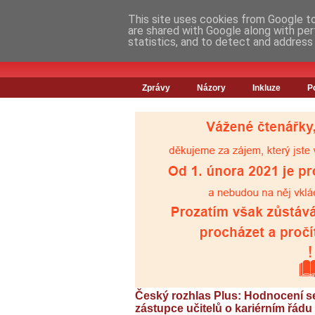
This site uses cookies from Google to 
are shared with Google along with per
statistics, and to detect and address
Zprávy
Názory
Inkluze
P
Český rozhlas Plus: Hodnocení se n
zástupce učitelů o kariérním řádu