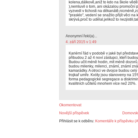
kolena,dálkově,aniž to kdo na škole vědě
),nemluvil o tom, ani okázalou promoční 
vyzvedl v tichosti na děkanátě,nicméně,z
"prasklo", vedení se snažilo přijít věci n
skrývá,proč to udělal,jelikož to nezjistili,tak 
Anonymní řekl(a)...
4. září 2015 v 1:49
Kariérní řád v podobě v jaké byl představ
přibudou 2 až 4 noví zástupci, kteří budou
Budou učit méně hodin, mít méně dozorů,
budou milenky, milenci, známí, známí zná
kamarádky. A otroci ve dvojce budou celý 
trojkař umře. Kvóty jsou stanoveny na 15% 
forma pedagogické segregace a diskrimina
kvalitních učitelů mnohem více než 20%.
Okomentovat
Novější příspěvek
Domovská
Přihlásit se k odběru:
Komentáře k příspěvku (