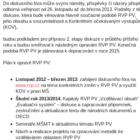
Do diskusního fóra může svými náměty, příspěvky či názory přisp
odborná veřejnost od 26. listopadu až do března 2013. Podněty z té
diskuse, která bude věnována hlavně současné podobě RVP PV,
jeho obsahu a srozumitelnosti a Konkrétním očekávaným výstupů
(KOV),
budou podkladem pro přípravu 2. etapy diskuze v průběhu příštího
roku a budou směřovat k následným úpravám RVP PV. Konečná
podoba RVP PV je plánována k dopracování v roce 2015.
Plán k úpravě RVP PV:
Listopad 2012 – březen 2013
: zahájení diskusního fóra na
www.rvp.cz
na téma konkrétních změn v RVP PV a využití
KOV v praxi MŠ
Školní rok 2013/2014
: Kapitoly RVP PV „Vzdělávací obsah“
„Evaluační systém“ – diskuse a zapracování připomínek,
zestručnění a aktualizace textu dle národních dokumentů a
OECD
Semináře MŠMT k aktuálnímu tématu RVP PV
Návrh a realizace projektu na zpracování metodik ke
vzděláváním oblastem RVP PV