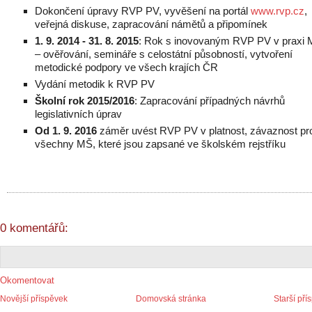
Dokončení úpravy RVP PV, vyvěšení na portál
www.rvp.cz
,
veřejná diskuse, zapracování námětů a připomínek
1. 9. 2014 - 31. 8. 2015
: Rok s inovovaným RVP PV v praxi
– ověřování, semináře s celostátní působností, vytvoření
metodické podpory ve všech krajích ČR
Vydání metodik k RVP PV
Školní rok 2015/2016
: Zapracování případných návrhů
legislativních úprav
Od 1. 9. 2016
záměr uvést RVP PV v platnost, závaznost pr
všechny MŠ, které jsou zapsané ve školském rejstříku
0 komentářů:
Okomentovat
Novější příspěvek
Domovská stránka
Starší pří