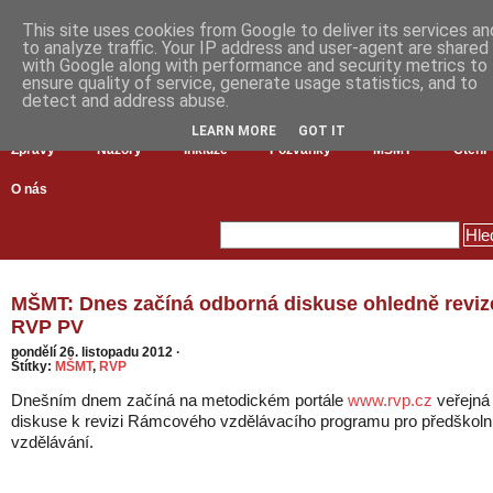
This site uses cookies from Google to deliver its services an
to analyze traffic. Your IP address and user-agent are shared
with Google along with performance and security metrics to
ensure quality of service, generate usage statistics, and to
detect and address abuse.
LEARN MORE
GOT IT
Zprávy
Názory
Inkluze
Pozvánky
MŠMT
Čtení
O nás
MŠMT: Dnes začíná odborná diskuse ohledně reviz
RVP PV
pondělí 26. listopadu 2012
·
Štítky:
MŠMT
,
RVP
Dnešním dnem začíná na metodickém portále
www.rvp.cz
veřejná
diskuse k revizi Rámcového vzdělávacího programu pro předškoln
vzdělávání.