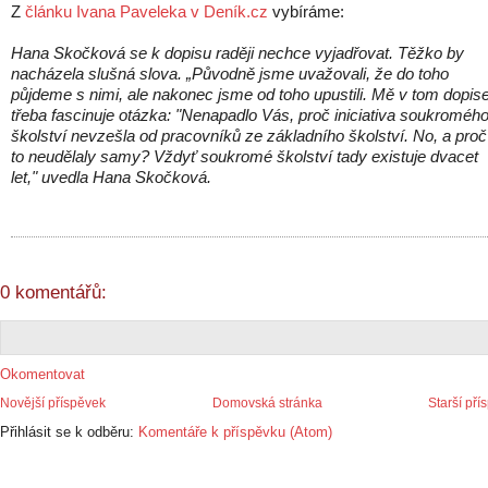
Z
článku Ivana Paveleka v Deník.cz
vybíráme:
Hana Skočková se k dopisu raději nechce vyjadřovat. Těžko by
nacházela slušná slova. „Původně jsme uvažovali, že do toho
půjdeme s nimi, ale nakonec jsme od toho upustili. Mě v tom dopis
třeba fascinuje otázka: "Nenapadlo Vás, proč iniciativa soukroméh
školství nevzešla od pracovníků ze základního školství. No, a proč
to neudělaly samy? Vždyť soukromé školství tady existuje dvacet
let," uvedla Hana Skočková.
0 komentářů:
Okomentovat
Novější příspěvek
Domovská stránka
Starší pří
Přihlásit se k odběru:
Komentáře k příspěvku (Atom)