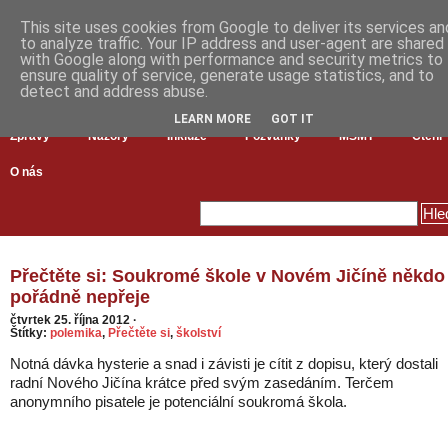
This site uses cookies from Google to deliver its services an
to analyze traffic. Your IP address and user-agent are shared
with Google along with performance and security metrics to
ensure quality of service, generate usage statistics, and to
detect and address abuse.
LEARN MORE
GOT IT
Zprávy
Názory
Inkluze
Pozvánky
MŠMT
Čtení
O nás
Přečtěte si: Soukromé škole v Novém Jičíně někdo
pořádně nepřeje
čtvrtek 25. října 2012
·
Štítky:
polemika
,
Přečtěte si
,
školství
Notná dávka hysterie a snad i závisti je cítit z dopisu, který dostali
radní Nového Jičína krátce před svým zasedáním. Terčem
anonymního pisatele je potenciální soukromá škola.