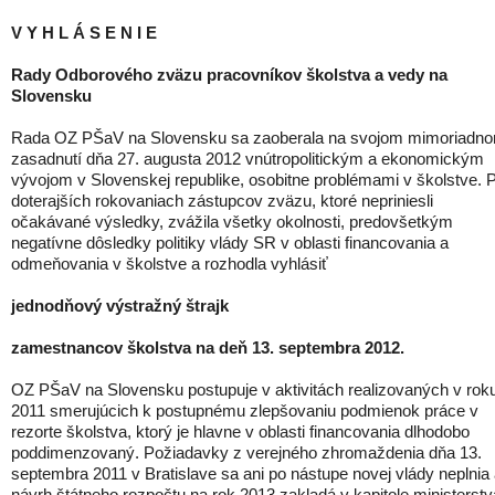
V Y H L Á S E N I E
Rady Odborového zväzu pracovníkov školstva a vedy na
Slovensku
Rada OZ PŠaV na Slovensku sa zaoberala na svojom mimoriadn
zasadnutí dňa 27. augusta 2012 vnútropolitickým a ekonomickým
vývojom v Slovenskej republike, osobitne problémami v školstve. 
doterajších rokovaniach zástupcov zväzu, ktoré nepriniesli
očakávané výsledky, zvážila všetky okolnosti, predovšetkým
negatívne dôsledky politiky vlády SR v oblasti financovania a
odmeňovania v školstve a rozhodla vyhlásiť
jednodňový výstražný štrajk
zamestnancov školstva na deň 13. septembra 2012.
OZ PŠaV na Slovensku postupuje v aktivitách realizovaných v rok
2011 smerujúcich k postupnému zlepšovaniu podmienok práce v
rezorte školstva, ktorý je hlavne v oblasti financovania dlhodobo
poddimenzovaný. Požiadavky z verejného zhromaždenia dňa 13.
septembra 2011 v Bratislave sa ani po nástupe novej vlády neplnia
návrh štátneho rozpočtu na rok 2013 zakladá v kapitole ministerstv