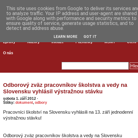
This site uses cookies from Google to deliver its services an
to analyze traffic. Your IP address and user-agent are shared
with Google along with performance and security metrics to
ensure quality of service, generate usage statistics, and to
detect and address abuse.
LEARN MORE
GOT IT
Zprávy
Názory
Inkluze
Pozvánky
MŠMT
Čtení
O nás
Odborový zväz pracovníkov školstva a vedy na
Slovensku vyhlásil výstražnou stávku
sobota 1. září 2012
·
Štítky:
dokument
,
odbory
Pracovníci školství na Slovensku vyhlásili na 13. září jednodenní
výstražnou stávku!
Odborový zväz pracovníkov školstva a vedy na Slovensku