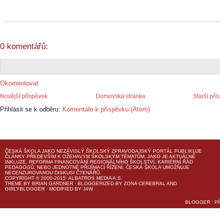
0 komentářů:
Okomentovat
Novější příspěvek
Domovská stránka
Starší pří
Přihlásit se k odběru:
Komentáře k příspěvku (Atom)
ČESKÁ ŠKOLA
JAKO NEZÁVISLÝ ŠKOLSKÝ ZPRAVODAJSKÝ PORTÁL PUBLIKUJE
ČLÁNKY PŘEDEVŠÍM K OŽEHAVÝM ŠKOLSKÝM TÉMATŮM, JAKO JE AKTUÁLNĚ
INKLUZE, REFORMA FINANCOVÁNÍ REGIONÁLNÍHO ŠKOLSTVÍ, KARIÉRNÍ ŘÁD
PEDAGOGŮ, NEBO JEDNOTNÉ PŘIJÍMACÍ ŘÍZENÍ.
ČESKÁ ŠKOLA
UMOŽŇUJE
NECENZUROVANOU DISKUSI ČTENÁŘŮ.
COPYRIGHT © 2000-2015· ALBATROS MEDIA A.S.
THEME
BY
BRIAN GARDNER
· BLOGGERIZED BY
ZONA CEREBRAL
AND
GIRLYBLOGGER
· MODIFIED BY
J4W
BLOGGER
·
P