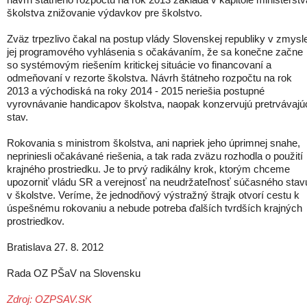
školstva znižovanie výdavkov pre školstvo.
Zväz trpezlivo čakal na postup vlády Slovenskej republiky v zmysl
jej programového vyhlásenia s očakávaním, že sa konečne začne
so systémovým riešením kritickej situácie vo financovaní a
odmeňovaní v rezorte školstva. Návrh štátneho rozpočtu na rok
2013 a východiská na roky 2014 - 2015 neriešia postupné
vyrovnávanie handicapov školstva, naopak konzervujú pretrvávajú
stav.
Rokovania s ministrom školstva, ani napriek jeho úprimnej snahe,
nepriniesli očakávané riešenia, a tak rada zväzu rozhodla o použití
krajného prostriedku. Je to prvý radikálny krok, ktorým chceme
upozorniť vládu SR a verejnosť na neudržateľnosť súčasného stav
v školstve. Veríme, že jednodňový výstražný štrajk otvorí cestu k
úspešnému rokovaniu a nebude potreba ďalších tvrdších krajných
prostriedkov.
Bratislava 27. 8. 2012
Rada OZ PŠaV na Slovensku
Zdroj: OZPSAV.SK