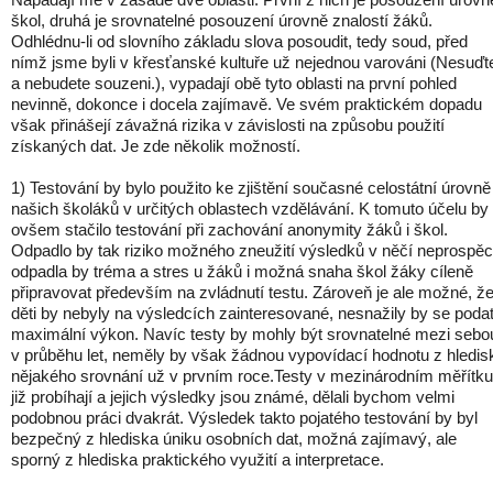
škol, druhá je srovnatelné posouzení úrovně znalostí žáků.
Odhlédnu-li od slovního základu slova posoudit, tedy soud, před
nímž jsme byli v křesťanské kultuře už nejednou varováni (Nesuďt
a nebudete souzeni.), vypadají obě tyto oblasti na první pohled
nevinně, dokonce i docela zajímavě. Ve svém praktickém dopadu
však přinášejí závažná rizika v závislosti na způsobu použití
získaných dat. Je zde několik možností.
1) Testování by bylo použito ke zjištění současné celostátní úrovně
našich školáků v určitých oblastech vzdělávání. K tomuto účelu by
ovšem stačilo testování při zachování anonymity žáků i škol.
Odpadlo by tak riziko možného zneužití výsledků v něčí neprospěc
odpadla by tréma a stres u žáků i možná snaha škol žáky cíleně
připravovat především na zvládnutí testu. Zároveň je ale možné, ž
děti by nebyly na výsledcích zainteresované, nesnažily by se poda
maximální výkon. Navíc testy by mohly být srovnatelné mezi sebo
v průběhu let, neměly by však žádnou vypovídací hodnotu z hledis
nějakého srovnání už v prvním roce.Testy v mezinárodním měřítku
již probíhají a jejich výsledky jsou známé, dělali bychom velmi
podobnou práci dvakrát. Výsledek takto pojatého testování by byl
bezpečný z hlediska úniku osobních dat, možná zajímavý, ale
sporný z hlediska praktického využití a interpretace.