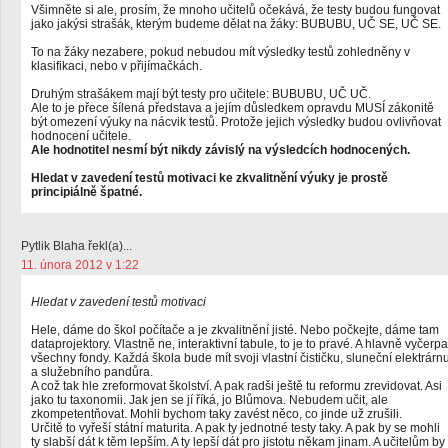
Všimněte si ale, prosím, že mnoho učitelů očekává, že testy budou fungovat
jako jakýsi strašák, kterým budeme dělat na žáky: BUBUBU, UČ SE, UČ SE.
To na žáky nezabere, pokud nebudou mít výsledky testů zohledněny v
klasifikaci, nebo v přijímačkách.
Druhým strašákem mají být testy pro učitele: BUBUBU, UČ UČ.
Ale to je přece šílená představa a jejím důsledkem opravdu MUSÍ zákonitě
být omezení výuky na nácvik testů. Protože jejich výsledky budou ovlivňovat
hodnocení učitele.
Ale hodnotitel nesmí být nikdy závislý na výsledcích hodnocených.
Hledat v zavedení testů motivaci ke zkvalitnění výuky je prostě
principiálně špatné.
Pytlik Blaha řekl(a)...
11. února 2012 v 1:22
Hledat v zavedení testů motivaci
Hele, dáme do škol počítače a je zkvalitnění jisté. Nebo počkejte, dáme tam
dataprojektory. Vlastně ne, interaktivní tabule, to je to pravé. A hlavně vyčerpa
všechny fondy. Každá škola bude mít svoji vlastní čističku, sluneční elektrárn
a služebního pandůra.
A což tak hle zreformovat školství. A pak radši ještě tu reformu zrevidovat. Asi
jako tu taxonomii. Jak jen se jí říká, jo Blůmova. Nebudem učit, ale
zkompetentňovat. Mohli bychom taky zavést něco, co jinde už zrušili.
Určitě to vyřeší státní maturita. A pak ty jednotné testy taky. A pak by se mohli
ty slabší dát k těm lepším. A ty lepší dát pro jistotu někam jinam. A učitelům by