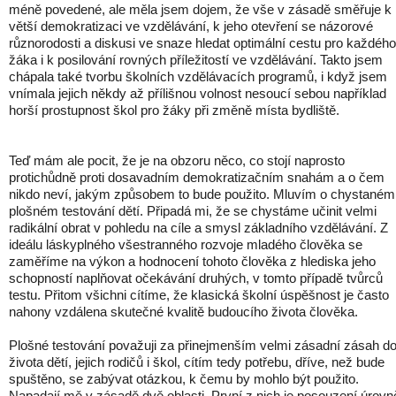
méně povedené, ale měla jsem dojem, že vše v zásadě směřuje k
větší demokratizaci ve vzdělávání, k jeho otevření se názorové
různorodosti a diskusi ve snaze hledat optimální cestu pro každého
žáka i k posilování rovných příležitostí ve vzdělávání. Takto jsem
chápala také tvorbu školních vzdělávacích programů, i když jsem
vnímala jejich někdy až přílišnou volnost nesoucí sebou například
horší prostupnost škol pro žáky při změně místa bydliště.
Teď mám ale pocit, že je na obzoru něco, co stojí naprosto
protichůdně proti dosavadním demokratizačním snahám a o čem
nikdo neví, jakým způsobem to bude použito. Mluvím o chystaném
plošném testování dětí. Připadá mi, že se chystáme učinit velmi
radikální obrat v pohledu na cíle a smysl základního vzdělávání. Z
ideálu láskyplného všestranného rozvoje mladého člověka se
zaměříme na výkon a hodnocení tohoto člověka z hlediska jeho
schopností naplňovat očekávání druhých, v tomto případě tvůrců
testu. Přitom všichni cítíme, že klasická školní úspěšnost je často
nahony vzdálena skutečné kvalitě budoucího života člověka.
Plošné testování považuji za přinejmenším velmi zásadní zásah d
života dětí, jejich rodičů i škol, cítím tedy potřebu, dříve, než bude
spuštěno, se zabývat otázkou, k čemu by mohlo být použito.
Napadají mě v zásadě dvě oblasti. První z nich je posouzení úrovn