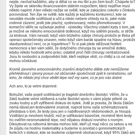
nejde, nechat každého, aby si dělal co se mu líbí a po čem touží. Chápete to
Vy žijete ve skleníku financovaném státním rozpočtem, který nejdříve musí
někdo naplnit. A ten někdo nežije ve světě, kde je zakázáno cokoliv s čímkoli
porovnávat. Ten žije ve světě, kde každý je každému konkurencí, kde se
neustále musíte vzdělávat a učit a nikdo nebere ohledy na to, jaké máte
rodinné zázemí, jestli jste plachý, vystresovaný, nebo přemotivovaný. V
komerční sféře se vyžaduje jediné - výsledky. Všechny ostatní kydy o tom, jak
je možné se někoho emocionálně dotknout, když mu sdělím pravdu, si strčte
za klobouk. Vám nevadí, když vám blízkého zabije chirurg protože je třeba př
operaci společensky unaven, nebo když vám barák spadne na hlavu, protož
stavbyvedoucí neví, co je logaritmus? To si pak jdete stěžovat řediteli
nemocnice a ten vám sdělí, že dotyčného chirurga by se emočně dotklo,
kdyby někdo hodnotil jeho práci, ostatně proč řídit chirurgy centralizovaně.
Jsou to svobodní a zodpovědní lidé, kteří nejlépe vědí, co chtějí a co od sebe
mohou očekávat.
Kromě zjevného emocionálního zranění dotyčného dítěte zde nemůžeme
přehlédnout i zjevný posun od občanské společnosti zpět k centralismu, od
toho, že někdo jiný chce vědět lépe než my sami, co je pro nás dobré.
Ach ano, to je velmi dojemné.
Bohužel, vaše pojetí vzdělávání je tragédií dnešního školství. Věřím, že u
žáků budete velmi oblíbená a naše školství spolu s vámi půjde pěkně za
zvuku loutny a při vytříbené diskusi do kytek. Jistě je pravda, že škola žákům
nemá dávat jen testovatelné znalosti, naproti tomu vaše schématizovaná
představa o tom, že testy jsou jen o nabiflovaných vědomostech, je hloupá.
Vzdělání je mnohem hlubší, než je odříkávání básniček, nicméně těmi testy
ho ověřím nesrovnatelně lépe, než nějakou diskusí rovného s rovným.
Diksutovat na odborná témata mohou lidé, kteří už mají něco za sebou a ne
že půjdu na hodinu matematiky a budeme si povídat o goniometrických
funkcích v dsikusi, kde se budeme vzájemně obohacovat, když 95% žáků ani