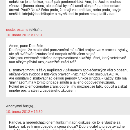
netuší, co je to funkce, natož pak goniometrická. Ano, tito žáci se mohou
věnovati jinému oboru, ale počítat by měli umět alespoň na elementární
úrovni. Proč? No už třeba proto, že mají volební hlas, nebo proto, aby je
neošidil kdejaký hochštapler a my všichni to potom nezaplatili z daní.
poste.restante
řekl(a)...
10. února 2012 v 15:31
Amen, pane Doležele.
Dodám jen, že maximální porozumění má učitel projevovat v procesu výuky,
ale při ověřování znalostí má naopak měřit všem stejně.
Žáci jsou extrémně citliví na nespravedlnost a každý učitel, který selektivně
nad někým přivírá oko, okamžitě ztrácí tvář.
Diskutovat mohu s žáky například v Základech společenských věd o obsahu
občanských svobod a lidských právech - viz. napřiklad smlouva ACTA.
Ale odmítám diskutovat nad délkou periody funkce sin(2x). - Každý, kdo ma
"jiný názor", má v tomto případě smůlu a já jeho odpověď neuznám.
Pokud jej to emocionálně zraní, dopřeji mu možnost se látku doučit a získat
mnohé pocity štěstí z úspěšného zkoušení.
Anonymní řekl(a)...
10. února 2012 v 15:39
Pánové, a nepředchází oněm funkcím např. diskuze, co to je vlastně za
funkce, jak se k nim dospělo a čemu slouží? Dobrý učitel to přece zvládne