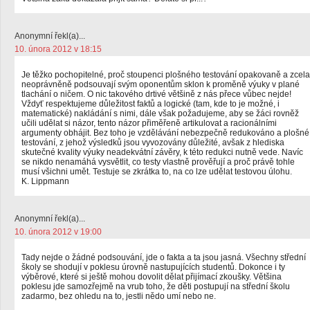
Anonymní řekl(a)...
10. února 2012 v 18:15
Je těžko pochopitelné, proč stoupenci plošného testování opakovaně a zcela
neoprávněně podsouvají svým oponentům sklon k proměně výuky v plané
tlachání o ničem. O nic takového drtivé většině z nás přece vůbec nejde!
Vždyť respektujeme důležitost faktů a logické (tam, kde to je možné, i
matematické) nakládání s nimi, dále však požadujeme, aby se žáci rovněž
učili udělat si názor, tento názor přiměřeně artikulovat a racionálními
argumenty obhájit. Bez toho je vzdělávání nebezpečně redukováno a plošné
testování, z jehož výsledků jsou vyvozovány důležité, avšak z hlediska
skutečné kvality výuky neadekvátní závěry, k této redukci nutně vede. Navíc
se nikdo nenamáhá vysvětlit, co testy vlastně prověřují a proč právě tohle
musí všichni umět. Testuje se zkrátka to, na co lze udělat testovou úlohu.
K. Lippmann
Anonymní řekl(a)...
10. února 2012 v 19:00
Tady nejde o žádné podsouvání, jde o fakta a ta jsou jasná. Všechny střední
školy se shodují v poklesu úrovně nastupujících studentů. Dokonce i ty
výběrové, které si ještě mohou dovolit dělat přijímací zkoušky. Většina
poklesu jde samozřejmě na vrub toho, že děti postupují na střední školu
zadarmo, bez ohledu na to, jestli nědo umí nebo ne.