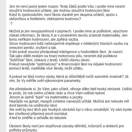
Jen mi není jasný jeden rozpor. Testy žáků podle Vás, i podle mne nesmí
sloužit k hodnocení učitele, ale mohou sloužit k hodnocení škol.
Když to zjednoduším, není škola vlastně jen skupina učitelů, spolu s
uklizečkou a ředitelem, obklopená budovou?
:-)
Možná je jen nevyjasněnost v pojmech. I podle mne je potřebné, abychom
získali informaci, že škola X je v posledním decilu znalostí matematiky. Jen
tomu neříkám hodnocení, ale zpětná vazba.
Slovo hodnocení totiž nebezpečně implikuje v některých hlavách vazbu na
omezení peněz, zrušení a tak.
S tím právě souvisí předpoklad inteligence u hodnotitele škol. Je naivní.
Tak jako dítěti nedám na hraní motorovou pilu, nesmím dát politikovi
"žebříček" škol, získaný z testů. Ublíží všemu okolo.
Pokud navážete "optimalizaci" a financování škol na nějaké hodnocení
pomocí testů, naděláte více škody, nežli užitku.
A pokud se týká roviny výuky, která je důležitější nežli samotné znalosti? Já
vím, že Vy měříte svět výkonovými parametry.
Ale představte si, že Vám, jako učiteli, věnuje dítko fakt hezký obrázek. Udělá
to proto, že má svého učitele rádo a chce Vám udělat radost.
Jenom je úplně "tupé" na matematiku a jazyky.
Nepůjde na gympl, nejspíš zvládne nanejvýš učňák. Možná ani nebude mít
dost talentu na umělecký obor.
Ale svět by bez těch pár hezkých obrázků byl o něco smutnější. Vy sám byste
ten chvilkový příjemný pocit nezískal.
A teď to změřte a seřaďte do tabulek.
Úkolem školy není jen doplňovat zásoby dělníků, inženýrů a doktorů pro
potřeby průmyslu.