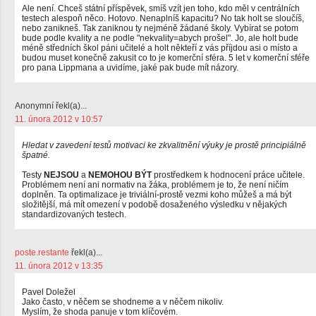
Ale není. Chceš státní příspěvek, smíš vzít jen toho, kdo měl v centrálních
testech alespoň něco. Hotovo. Nenaplníš kapacitu? No tak holt se sloučíš,
nebo zanikneš. Tak zaniknou ty nejméně žádané školy. Vybírat se potom
bude podle kvality a ne podle "nekvality=abych prošel". Jo, ale holt bude
méně středních škol páni učitelé a holt někteří z vás příjdou asi o místo a
budou muset konečně zakusit co to je komerční sféra. 5 let v komerční sféře
pro pana Lippmana a uvidíme, jaké pak bude mít názory.
Anonymní řekl(a)...
11. února 2012 v 10:57
Hledat v zavedení testů motivaci ke zkvalitnění výuky je prostě principiálně
špatné.
Testy
NEJSOU
a
NEMOHOU BÝT
prostředkem k hodnocení práce učitele.
Problémem není ani normativ na žáka, problémem je to, že není ničím
doplněn. Ta optimalizace je triviální-prostě vezmi koho můžeš a má být
složitější, má mít omezení v podobě dosaženého výsledku v nějakých
standardizovaných testech.
poste.restante
řekl(a)...
11. února 2012 v 13:35
Pavel Doležel
Jako často, v něčem se shodneme a v něčem nikoliv.
Myslím, že shoda panuje v tom klíčovém.