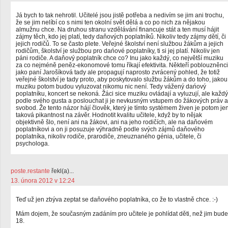
Já bych to tak nehrotil. Učitelé jsou jistě potřeba a nedivím se jim ani trochu,
že se jim nelíbí co s nimi ten okolní svět dělá a co po nich za nějakou
almužnu chce. Na druhou stranu vzdělávání financuje stát a ten musí hájit
zájmy těch, kdo jej platí, tedy daňových poplatníků. Nikoliv tedy zájmy dětí, či
jejich rodičů. To se často plete. Veřejné školství není službou žákům a jejich
rodičům, školství je službou pro dańové poplatníky, ti si jej platí. Nikoliv jen
páni rodiče. A daňový poplatník chce co? Inu jako každý, co největší muziku
za co nejméně peněz-ekonomové tomu říkají efektivita. Někteří poblouzněnci
jako paní Jarošíková tady ale propagují naprosto zvrácený pohled, že totiž
veřejné školství je tady proto, aby poskytovalo službu žákům a do toho, jakou
muziku potom budou vyluzovat nikomu nic není. Tedy vážený dańový
poplatníku, koncert se nekoná. Žáci sice muziku ovládají a vyluzují, ale každý
podle svého gusta a poslouchat ji je nevkusným vstupem do žákových práv a
svobod. Že tento názor hájí člověk, který je tímto systémem živen je potom je
taková pikantnost na závěr. Hodnotit kvalitu učitele, když by to nějak
objektivně šlo, není ani na žákovi, ani na jeho rodičích, ale na daňovém
poplatníkovi a on ji posuzuje výhradně podle svých zájmů daňového
poplatníka, nikoliv rodiče, prarodiče, zneuznaného génia, učitele, či
psychologa.
poste.restante
řekl(a)...
13. února 2012 v 12:24
Teď už jen zbýva zeptat se daňového poplatníka, co že to vlastně chce. :-)
Mám dojem, že současným zadáním pro učitele je pohlídat děti, než jim bude
18.