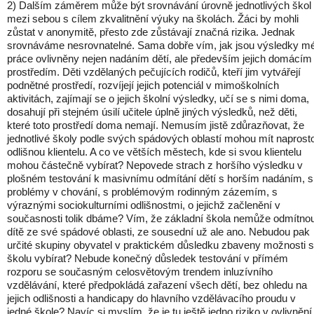
2) Dalším záměrem může být srovnávání úrovně jednotlivých škol
mezi sebou s cílem zkvalitnění výuky na školách. Žáci by mohli
zůstat v anonymitě, přesto zde zůstávají značná rizika. Jednak
srovnáváme nesrovnatelné. Sama dobře vím, jak jsou výsledky m
práce ovlivněny nejen nadáním dětí, ale především jejich domácím
prostředím. Děti vzdělaných pečujících rodičů, kteří jim vytvářejí
podnětné prostředí, rozvíjejí jejich potenciál v mimoškolních
aktivitách, zajímají se o jejich školní výsledky, učí se s nimi doma,
dosahují při stejném úsilí učitele úplně jiných výsledků, než děti,
které toto prostředí doma nemají. Nemusím jistě zdůrazňovat, že
jednotlivé školy podle svých spádových oblastí mohou mít naprost
odlišnou klientelu. A co ve větších městech, kde si svou klientelu
mohou částečně vybírat? Nepovede strach z horšího výsledku v
plošném testování k masivnímu odmítání dětí s horším nadáním, s
problémy v chování, s problémovým rodinným zázemím, s
výraznými sociokulturními odlišnostmi, o jejichž začlenění v
současnosti tolik dbáme? Vím, že základní škola nemůže odmítno
dítě ze své spádové oblasti, ze sousední už ale ano. Nebudou pak
určité skupiny obyvatel v praktickém důsledku zbaveny možnosti s
školu vybírat? Nebude konečný důsledek testování v přímém
rozporu se současným celosvětovým trendem inluzívního
vzdělávání, které předpokládá zařazení všech dětí, bez ohledu na
jejich odlišnosti a handicapy do hlavního vzdělávacího proudu v
jedné škole? Navíc si myslím, že je tu ještě jedno riziko v ovlivnění