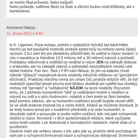
se mohlo říkat průvodci. Nebo kašpaří.
Nebo poškejte, natřeme školy na žluto a všichni budou nosit kšiltovky, ale s
bambulema.
Anonymní řekl(a)...
11. února 2012 v 9:40
to K. Lippman: Pane kolego, jedním z nejlepších řečníků byl Adolf Hitler.
Nechci jej teď paušálně hodnotit, protože kydat hnůj na mrtvoly nemá žádný
význam. Chci vám tím jen didakticky přiblížit fakt, že udělat si názor nestačí. 
nás v republice je řekněme 10,5 milionu lidí a 30 milionů názorů a pohledů.
Podstatou odbornosti a vzdělání je nedělat si názor
JEN
na základě diskuse
s vrstevníky, ale na základě objevů a výdobytků nejchytřejších mozků celé
lidské historie. Pan doc. Štoll z FJFI nám říkával, že jim na katedru chodí
několik "důkazů" neplatnosti teorie relativity měsíčně-většinou od "geniálních
důchodců. Prakticky všechny nemá ani smysl číst, protože dotyční věří, že by
nedokáží vypočítat obsah plochy pod křivkou (kolikrát ani vydělit sva zlomky),
mohou mít "geniální" a "světaborný"
NÁZOR
na teorii relativity. Rozumím
tomu, že z pohledu humanitních "věd" je vzdělávání hodně o utváření si
názorů na svět a o jeho hodnocení -ostatně o čem jiném je čtení beletrie,
když pominu zábavu, ale vy humanitní vzdělanci prostě budete muset věřit,
že ve vědě testovat znalosti lze a velmi dobře. Klidně se můžeme domluvit, ž
se testy budou konat jen z exaktních předmětů a ty vaše humanitní, si
zkoušejte ústně a posuzujte si podle svého uvážení, kdo má jaké schopnosti
utvářet si názor. Nicméně i v těch společenských vědách, které vyučujete
nelze tvrdit cokoliv. Lze diskutovat o normativních otázkách, méně však už o
pozitivních.
Osobně mám ale velikou obavu z lidí, jako jste vy, protože silně pochybuji že
vám jde o schopnost formulovat názor a schopnost jej obhajovat. Domnívám