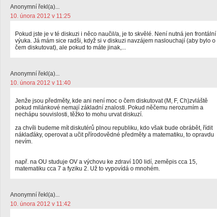
Anonymní řekl(a)...
10. února 2012 v 11:25
Pokud jste je v té diskuzi i něco naučil/a, je to skvělé. Není nutná jen frontální
výuka. Já mám sice radši, když si v diskuzi navzájem naslouchají (aby bylo o
čem diskutovat), ale pokud to máte jinak,...
Anonymní řekl(a)...
10. února 2012 v 11:40
Jenže jsou předměty, kde ani není moc o čem diskutovat (M, F, Ch)zvláště
pokud milánkové nemají základní znalosti. Pokud něčemu nerozumím a
nechápu souvislosti, těžko to mohu urvat diskuzí.
za chvíli budeme mít diskutérů plnou republiku, kdo však bude obrábět, řídit
náklaďáky, operovat a učit přírodovědné předměty a matematiku, to opravdu
nevím.
např. na OU studuje OV a výchovu ke zdraví 100 lidí, zeměpis cca 15,
matematiku cca 7 a fyziku 2. Už to vypovídá o mnohém.
Anonymní řekl(a)...
10. února 2012 v 11:42