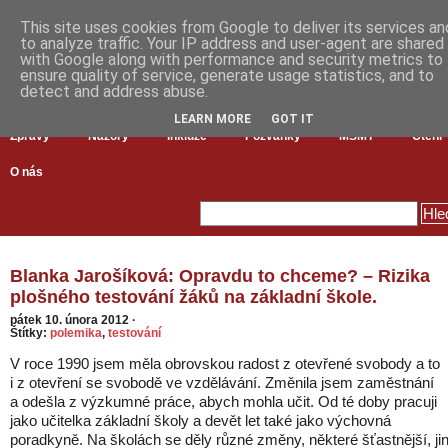
This site uses cookies from Google to deliver its services an
to analyze traffic. Your IP address and user-agent are shared
with Google along with performance and security metrics to
ensure quality of service, generate usage statistics, and to
detect and address abuse.
LEARN MORE
GOT IT
Zprávy
Názory
Inkluze
Pozvánky
MŠMT
Čtení
O nás
Blanka Jarošíková: Opravdu to chceme? – Rizika
plošného testování žáků na základní škole.
pátek 10. února 2012
·
Štítky:
polemika
,
testování
V roce 1990 jsem měla obrovskou radost z otevřené svobody a to
i z otevření se svobodě ve vzdělávání. Změnila jsem zaměstnání
a odešla z výzkumné práce, abych mohla učit. Od té doby pracuji
jako učitelka základní školy a devět let také jako výchovná
poradkyně. Na školách se děly různé změny, některé šťastnější, ji