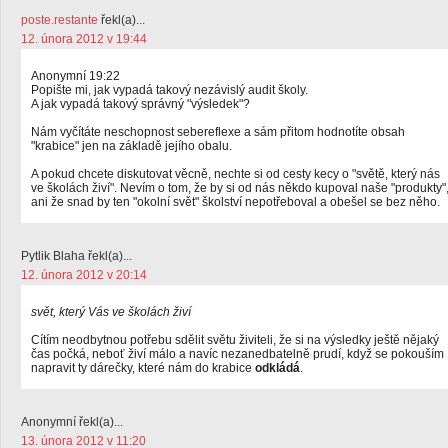
poste.restante
řekl(a)...
12. února 2012 v 19:44
Anonymní 19:22
Popište mi, jak vypadá takový nezávislý audit školy.
A jak vypadá takový správný "výsledek"?
Nám vyčítáte neschopnost sebereflexe a sám přitom hodnotíte obsah
"krabice" jen na základě jejího obalu.
A pokud chcete diskutovat věcně, nechte si od cesty kecy o "světě, který nás
ve školách živí". Nevím o tom, že by si od nás někdo kupoval naše "produkty"
ani že snad by ten "okolní svět" školství nepotřeboval a obešel se bez něho.
Pytlik Blaha řekl(a)...
12. února 2012 v 20:14
svět, který Vás ve školách živí
Cítím neodbytnou potřebu sdělit světu živiteli, že si na výsledky ještě nějaký
čas počká, neboť živí málo a navíc nezanedbatelně prudí, když se pokouším
napravit ty dárečky, které nám do krabice
odkládá
.
Anonymní řekl(a)...
13. února 2012 v 11:20