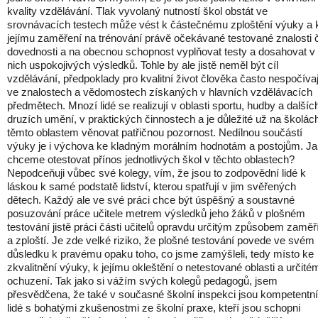
kvality vzdělávání. Tlak vyvolaný nutností škol obstát ve
srovnávacích testech může vést k částečnému zploštění výuky a 
jejímu zaměření na trénování právě očekávané testované znalosti č
dovednosti a na obecnou schopnost vyplňovat testy a dosahovat v
nich uspokojivých výsledků. Tohle by ale jistě neměl být cíl
vzdělávání, předpoklady pro kvalitní život člověka často nespočívaj
ve znalostech a vědomostech získaných v hlavních vzdělávacích
předmětech. Mnozí lidé se realizují v oblasti sportu, hudby a dalšíc
druzích umění, v praktických činnostech a je důležité už na školác
těmto oblastem věnovat patřičnou pozornost. Nedílnou součástí
výuky je i výchova ke kladným morálním hodnotám a postojům. Ja
chceme otestovat přínos jednotlivých škol v těchto oblastech?
Nepodceňuji vůbec své kolegy, vím, že jsou to zodpovědní lidé k
láskou k samé podstatě lidství, kterou spatřují v jim svěřených
dětech. Každý ale ve své práci chce být úspěšný a soustavné
posuzování práce učitele metrem výsledků jeho žáků v plošném
testování jistě práci části učitelů opravdu určitým způsobem zaměř
a zploští. Je zde velké riziko, že plošné testování povede ve svém
důsledku k pravému opaku toho, co jsme zamýšleli, tedy místo ke
zkvalitnění výuky, k jejímu okleštění o netestované oblasti a určité
ochuzení. Tak jako si vážím svých kolegů pedagogů, jsem
přesvědčena, že také v současné školní inspekci jsou kompetentní
lidé s bohatými zkušenostmi ze školní praxe, kteří jsou schopni