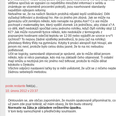
většina spočívá ve vypsání co největšího množství informací v sešitu a
známkuje se víceméně procentní pokrytí), jsou navrhované standardy
největším výbojem reformy.
Netvařme se, že na našich školách probíhá nějaké lepší vzdělávání. Děti
vyžadují biflování a dostávají ho. Ale co jiného jim zbývá. Jak se může na
gymnáziu učit zeměpis někdo, kdo nenajde na globu Asii? Co asi může
pochopit z matematiky ten, který vydělí zlomek 1/x jedničkou, aby získal x? A
co děti, kteří nedokáží spočítat cenu jednoho rohlíku, když čtyři rohlíky stojí 1
Kč? Jak může rozumnět fyzice někdo, kdo nedokáže z termografu z
popsanými hodinami odečíst teplotu ve 12:00 nebo vyjádřit ze vzorce s=v*t
rychlost? To nejsou žádné výstřelky jednotlivců, to jsou (až na rohlíky)
představy třetiny třídy na gymnáziu. Kdyby ti prváci alespoň byli hloupí, ale
jenom nic neví, protože bylo celou dobu jasné, že to na nic nebudou
potřebovat.
Učit se logicky, samostaně objevovat je správné, ale to může dělat jenom
někdo, kdo si něco pamatuje, kdo má na základě čeho objevovat. Ti ostatní
mají smůlu a nezbývá jim nic jiného než biflovat, protože to může dělat
kdokoliv s čímkoliv.
Všichni odpůrci nastavení laťky by si měli uvědomit, že učit se z ničeho nejde
žádnou sebelepší metodou.
poste.restante
řekl(a)...
10. února 2012 v 23:37
Omlouvám se, ale občas zapomínám, že musím opakovaně připomínat to, co
už jsem zde psal tolikrát, až mám obavy, že tím budu otravný.
Normativ na žáka je základem veškerého úpadku.
V tom tedy samozřejmě s předřečníky souhlasím.