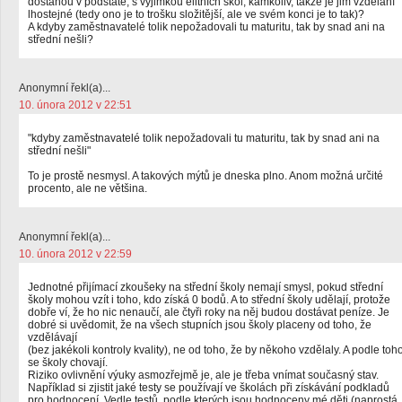
dostanou v podstatě, s výjimkou elitních škol, kamkoliv, takže je jim vzdělání
lhostejné (tedy ono je to trošku složitější, ale ve svém konci je to tak)?
A kdyby zaměstnavatelé tolik nepožadovali tu maturitu, tak by snad ani na
střední nešli?
Anonymní řekl(a)...
10. února 2012 v 22:51
"kdyby zaměstnavatelé tolik nepožadovali tu maturitu, tak by snad ani na
střední nešli"
To je prostě nesmysl. A takových mýtů je dneska plno. Anom možná určité
procento, ale ne většina.
Anonymní řekl(a)...
10. února 2012 v 22:59
Jednotné přijímací zkoušeky na střední školy nemají smysl, pokud střední
školy mohou vzít i toho, kdo získá 0 bodů. A to střední školy udělají, protože
dobře ví, že ho nic nenaučí, ale čtyři roky na něj budou dostávat peníze. Je
dobré si uvědomit, že na všech stupních jsou školy placeny od toho, že
vzdělávají
(bez jakékoli kontroly kvality), ne od toho, že by někoho vzdělaly. A podle toh
se školy chovají.
Riziko ovlivnění výuky asmozřejmě je, ale je třeba vnímat současný stav.
Například si zjistit jaké testy se používají ve školách při získávání podkladů
pro hodnocení. Vedle testů, podle kterých jsou hodnoceny mé děti (naprostá