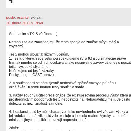
TK
poste.restante
řekl(a)...
10. února 2012 v 19:48
Souhlasím s TK. S většinou. :-)
Nemohu se ale zbavit dojmu, že tento spor je do značné míry umělý a
zbytečný.
Testy mohou sloužit k různým účelům.
1. Testy, o kterých zde většinou spekulujeme (5. a 9.) jsou zmatečné právě
tím, jak mnoho se od nich očekává a jaké nesmyslné závěry už dnes o použit
jejich výsledků slýcháme.
Nečekejme od testů zázraky.
Poskytnou jen ČÁST obrazu.
2. V současnosti se nám zjevně nedostává zpětné vazby o průběhu
vzdělávání. K tomu mohou testy sloužit. A dobře.
3. Každý soudný učitel přece chápe, že existuje rovina procesu výuky, která j
prostřednictvím podobných testů nepostižitelná. Nebagatelizujme ji. Je často
důležitější, nežli znalosti samotné.
4. I zastánci testů by měli chápat, že riziko nevhodného ovlivňování výuky a
jej redukce na nácvik testů zde existuje a je zcela reálné. Výroky samotného
ministra i jiných politiků to ukazují naprosto jasně.
Závěr: