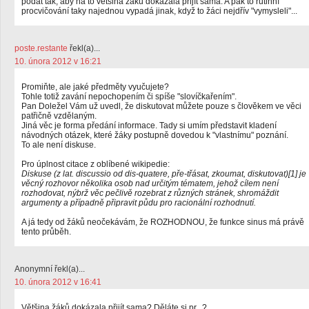
podat tak, aby na to většina žáků dokázala přijít sama. A pak to rutinní
procvičování taky najednou vypadá jinak, když to žáci nejdřív "vymysleli"...
poste.restante
řekl(a)...
10. února 2012 v 16:21
Promiňte, ale jaké předměty vyučujete?
Tohle totiž zavání nepochopením či spíše "slovíčkařením".
Pan Doležel Vám už uvedl, že diskutovat můžete pouze s člověkem ve věci
patřičně vzdělaným.
Jiná věc je forma předání informace. Tady si umím představit kladení
návodných otázek, které žáky postupně dovedou k "vlastnímu" poznání.
To ale není diskuse.
Pro úplnost citace z oblíbené wikipedie:
Diskuse (z lat. discussio od dis-quatere, pře-třásat, zkoumat, diskutovat)[1] je
věcný rozhovor několika osob nad určitým tématem, jehož cílem není
rozhodovat, nýbrž věc pečlivě rozebrat z různých stránek, shromáždit
argumenty a případně připravit půdu pro racionální rozhodnutí.
A já tedy od žáků neočekávám, že ROZHODNOU, že funkce sinus má právě
tento průběh.
Anonymní řekl(a)...
10. února 2012 v 16:41
Většina žáků dokázala přijít sama? Děláte si pr...?