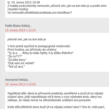
to: 10. února 2012 10:49
Z matiky psát písemky nemusím, přesně vím, jak na tom kdo je a podle toho
chystám hodiny.
Vy nemusíte předkládat podklady pro klasifikaci?
Pytlik Blaha řekl(a)...
10. února 2012 v 12:23
přesně vím, jak na tom kdo je
V tom právě spočívá to pedagogické mistrovství.
První hodina, po příchodu do učebny:
"Ty, ty a ..... třeby ty máte čtyřky. A ty důtku třídního!"
"Za co???"
"Za blbý kecy."
"Dyk sem nic neřek!"
"Teď už ano."
Anonymní řekl(a)...
10. února 2012 v 13:03
Například dítě, které je přirozeně prakticky zaměřené a touží jít na nějaký
učební obor, jistě nepotřebuje mít k tomu v ruce výsledek testu, který mu
sděluje, že nikdy nemá na středoškolské vzdělání ani pomyslet.
Kolik dětí přibližně dnes touží jít na nějaký učební obor? Ono to, milá paní,