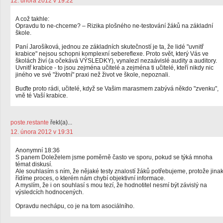
12. února 2012 v 19:22
A což takhle:
Opravdu to ne-chceme? – Rizika plošného ne-testování žáků na základní
škole.
Paní Jarošíková, jednou ze základních skutečností je ta, že lidé "uvnitř
krabice" nejsou schopni komplexní sebereflexe. Proto svět, který Vás ve
školách živí (a očekává VÝSLEDKY), vynalezl nezaávislé audity a auditory.
Uvnitř krabice - to jsou zejména učitelé a zejména ti učitelé, kteří nikdy nic
jiného ve své "životní" praxi než život ve škole, nepoznali.
Buďte proto rádi, učitelé, když se Vašim marasmem zabývá někdo "zvenku",
vně té Vaší krabice.
poste.restante
řekl(a)...
12. února 2012 v 19:31
Anonymní 18:36
S panem Doleželem jsme poměrně často ve sporu, pokud se týká mnoha
témat diskusí.
Ale souhlasím s ním, že nějaké testy znalostí žáků potřebujeme, protože jina
řídíme proces, o kterém nám chybí objektivní informace.
A myslím, že i on souhlasí s mou tezí, že hodnotitel nesmí být závislý na
výsledcích hodnocených.
Opravdu nechápu, co je na tom asociálního.