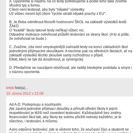
A. Ujasněme si nejdřív, na co testy potřebujeme a podle toho také zvolme
vhodný typ a formu.
Cílem není testovat, aby byly "nějaké" výsledky.
Už vůbec nesmí být cílem "rychle utratit nějaké prachy z EU".
B. Je třeba odmítnout filosofii hodnocení ŠKOL na základě výsledků testů
ŽÁKŮ.
O "kvalitě" školy takové testy neříkají vůbec nic.
Odpadne motivace ovlivňovat průběh testování ze strany škol. (A to si pište,
že ovlivňovat se bude.)
C. Zvažme, zda není smysluplnější nahradit testy na konci základních škol
jednotnými přijímacími zkouškami. A nechme pak na středních školách, ať na
základě výsledků těchto zkoušek samy rozhodnou o přijetí.
Efekt, který se tak dá dosáhnout, je synergický.
D. Přestaňme se navzájem obviňovat, ale raději hledejme podstatu a smysl i
v názoru oponenta.
krtek
řekl(a)...
10. února 2012 v 22:08
Ad A-D: Podepisuju a souhlasím.
Ale zavést jednotné přijímací zkoušky a přinutit střední školy k jejich
respektování je těžší než zavedení testování. Každopádně bez změny
financování škol tak, aby školy ke svému přežití nebraly každého, je to
všechno, i testování, k ničemu.
A pro odpůrce testování: jste si vědomi toho, že současní žáci a studenti se