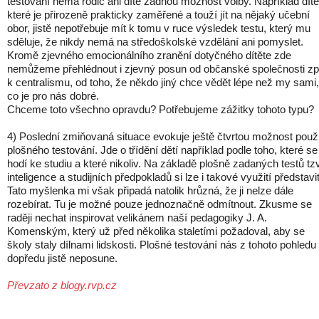
testování nemá rodič ani dítě žádnou možnost volby. Například dítě
které je přirozeně prakticky zaměřené a touží jít na nějaký učební
obor, jistě nepotřebuje mít k tomu v ruce výsledek testu, který mu
sděluje, že nikdy nemá na středoškolské vzdělání ani pomyslet.
Kromě zjevného emocionálního zranění dotyčného dítěte zde
nemůžeme přehlédnout i zjevný posun od občanské společnosti zp
k centralismu, od toho, že někdo jiný chce vědět lépe než my sami,
co je pro nás dobré.
Chceme toto všechno opravdu? Potřebujeme zážitky tohoto typu?
4) Poslední zmiňovaná situace evokuje ještě čtvrtou možnost použi
plošného testování. Jde o třídění dětí například podle toho, které se
hodí ke studiu a které nikoliv. Na základě plošně zadaných testů tzv
inteligence a studijních předpokladů si lze i takové využití představit
Tato myšlenka mi však připadá natolik hrůzná, že ji nelze dále
rozebírat. Tu je možné pouze jednoznačně odmítnout. Zkusme se
raději nechat inspirovat velikánem naší pedagogiky J. A.
Komenským, který už před několika staletími požadoval, aby se
školy staly dílnami lidskosti. Plošné testování nás z tohoto pohledu
dopředu jistě neposune.
Převzato z blogy.rvp.cz