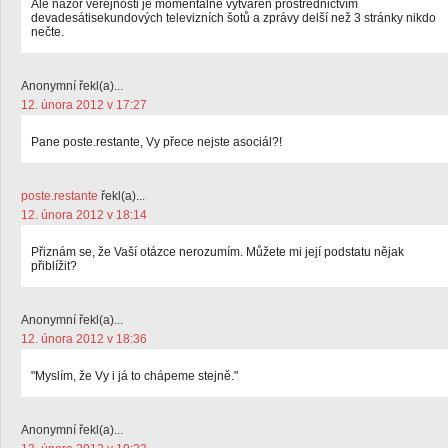
Ale názor veřejnosti je momentálně vytvářen prostřednictvím
devadesátisekundových televizních šotů a zprávy delší než 3 stránky nikdo
nečte.
Anonymní řekl(a)...
12. února 2012 v 17:27
Pane poste.restante, Vy přece nejste asociál?!
poste.restante
řekl(a)...
12. února 2012 v 18:14
Přiznám se, že Vaší otázce nerozumím. Můžete mi její podstatu nějak
přiblížit?
Anonymní řekl(a)...
12. února 2012 v 18:36
"Myslím, že Vy i já to chápeme stejně."
Anonymní řekl(a)...