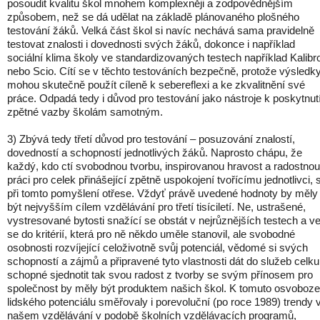
posoudit kvalitu škol mnohem komplexněji a zodpovědnějším
způsobem, než se dá udělat na základě plánovaného plošného
testování žáků. Velká část škol si navíc nechává sama pravidelně
testovat znalosti i dovednosti svých žáků, dokonce i například
sociální klima školy ve standardizovaných testech například Kalibr
nebo Scio. Cítí se v těchto testováních bezpečně, protože výsledk
mohou skutečně použít cíleně k sebereflexi a ke zkvalitnění své
práce. Odpadá tedy i důvod pro testování jako nástroje k poskytnut
zpětné vazby školám samotným.
3) Zbývá tedy třetí důvod pro testování – posuzování znalostí,
dovedností a schopností jednotlivých žáků. Naprosto chápu, že
každý, kdo ctí svobodnou tvorbu, inspirovanou hravost a radostnou
práci pro celek přinášející zpětně uspokojení tvořícímu jednotlivci, 
při tomto pomyšlení otřese. Vždyť právě uvedené hodnoty by měly
být nejvyšším cílem vzdělávání pro třetí tisíciletí. Ne, ustrašené,
vystresované bytosti snažící se obstát v nejrůznějších testech a vej
se do kritérií, která pro ně někdo uměle stanovil, ale svobodné
osobnosti rozvíjející celoživotně svůj potenciál, vědomé si svých
schopností a zájmů a připravené tyto vlastnosti dát do služeb celku
schopné sjednotit tak svou radost z tvorby se svým přínosem pro
společnost by měly být produktem našich škol. K tomuto osvoboze
lidského potenciálu směřovaly i porevoluční (po roce 1989) trendy 
našem vzdělávání v podobě školních vzdělávacích programů,