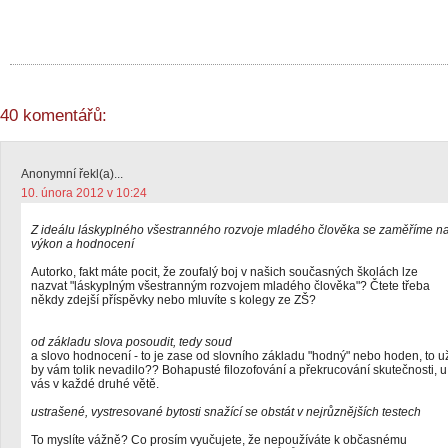
40 komentářů:
Anonymní řekl(a)...
10. února 2012 v 10:24
Z ideálu láskyplného všestranného rozvoje mladého člověka se zaměříme n
výkon a hodnocení
Autorko, fakt máte pocit, že zoufalý boj v našich současných školách lze
nazvat "láskyplným všestranným rozvojem mladého člověka"? Čtete třeba
někdy zdejší příspěvky nebo mluvíte s kolegy ze ZŠ?
od základu slova posoudit, tedy soud
a slovo hodnocení - to je zase od slovního základu "hodný" nebo hoden, to u
by vám tolik nevadilo?? Bohapusté filozofování a překrucování skutečnosti, u
vás v každé druhé větě.
ustrašené, vystresované bytosti snažící se obstát v nejrůznějších testech
To myslíte vážně? Co prosím vyučujete, že nepoužíváte k občasnému