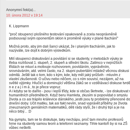
Anonymní řekl(a)...
10. února 2012 v 19:14
K. Lippmann
"proč stoupenci plošného testování opakovaně a zcela neoprávněně
podsouvají svým oponentům sklon k proměně výuky v plané tlachání"
Možná proto, aby jim dali šanci ukázat, že i planým tlacháním, jak to
nazýváte, lze dojít k dobrým výsledkům.
Milí stoupenci diskutování a povídání si se studenty, v metodách výuky je
třeba rozlišovat 1. stupeň, 2. stupeň a střední školu. Zatímco v nejnižších
třídách se mluví a motivuje rozhovorem, povídáním, vyprávěním,
srovnáváním, atd. velmi často, na 2. stupni pubertální mládež věcnou diskusi
odmítá. Ještě tak o tom, kdo s kým, kde, kdy měl jaký průšvih - mluvím z
vlastní zkušenosti. O učivu nebo něčem, co s ním souvisí, nezájem, až na
světlé výjimky. Hlučící a dominující většina žáků se o vzdělávací diskuse tvrd
n e z a j í m á , to je přece vopruz.
A i kdyby se to dařilo - jsou i lepší třídy, kde si občas škrtnete, - lze diskutovat 
humanitních předmětech. Když beru Hamleta, zkusím si popovídat o smyslu
života a co asi trápilo králevice dánského, jestli jsou ty problémy přenosné d
dnešní doby. Učit matiku, tak asi fakt nevím, snad vyprávět příběhy ze života
zneuznaných geniálních matematiků, děti rády slyší, že i druhý trpí a je na
něco blbý... :D
Na gymplu, tam se to diskutuje, taky nechápu, proč tam mnoho profesorů
hrne na studenty samou teorii a telefonní seznamy. Tihle kantoři by si na ZŠ
vůbec neškrtli.