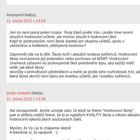
Anonymní řekl(a)...
11. února 2012 v 14:04
Jen mi není jasný jeden rozpor. Testy žáků podle Vás, i podle mne nesmí
sloužit k hodnocení učitele, ale mohou sloužit k hodnocení škol.
Když to zjednoduším, není škola vlastně jen skupina učitelů, spolu s
uklizečkou a ředitelem, obklopená budovou?
Zapomněl jste na ty děti. Školu tvoří i aktuální sestava svěřenců. Hodnocení
školy neznamená její potrestání, nebo pochvala od MŠMT. Hodnocení
znamená zařazení do posloupnosti škol podobného typu, aby každý rodič
viděl, jak které školy
skončily v jednotlivých předmětech a mohli se podle toho rozhodovat. A to, ja
která škola skončí není dáno jen kvalitou učitelů, ale i kvalitou svěřenců.
poste.restante
řekl(a)...
11. února 2012 v 14:36
Ale nezapomněl. Jenže uznejte sám, že když se řekne "Hodnocení školy",
pak si většina rodičů řekne, že to je vyjádření KVALITY školy a nikoliv aktuáln
hodnocení výkonů jejich současných žáků.
Myslím, že Vy i já to chápeme stejně.
A řekněme si, že správně. :-)