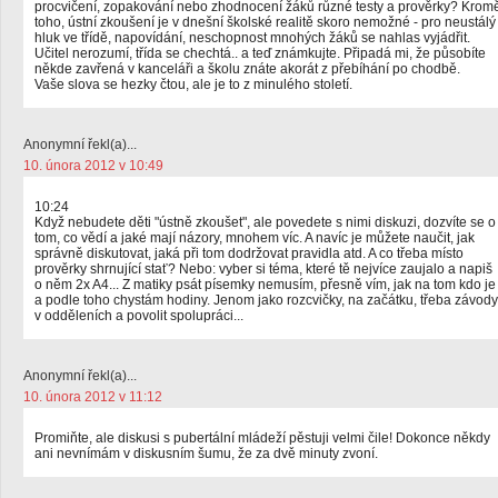
procvičení, zopakování nebo zhodnocení žáků různé testy a prověrky? Krom
toho, ústní zkoušení je v dnešní školské realitě skoro nemožné - pro neustálý
hluk ve třídě, napovídání, neschopnost mnohých žáků se nahlas vyjádřit.
Učitel nerozumí, třída se chechtá.. a teď známkujte. Připadá mi, že působíte
někde zavřená v kanceláři a školu znáte akorát z přebíhání po chodbě.
Vaše slova se hezky čtou, ale je to z minulého století.
Anonymní řekl(a)...
10. února 2012 v 10:49
10:24
Když nebudete děti "ústně zkoušet", ale povedete s nimi diskuzi, dozvíte se o
tom, co vědí a jaké mají názory, mnohem víc. A navíc je můžete naučit, jak
správně diskutovat, jaká při tom dodržovat pravidla atd. A co třeba místo
prověrky shrnující stať? Nebo: vyber si téma, které tě nejvíce zaujalo a napiš
o něm 2x A4... Z matiky psát písemky nemusím, přesně vím, jak na tom kdo je
a podle toho chystám hodiny. Jenom jako rozcvičky, na začátku, třeba závody
v odděleních a povolit spolupráci...
Anonymní řekl(a)...
10. února 2012 v 11:12
Promiňte, ale diskusi s pubertální mládeží pěstuji velmi čile! Dokonce někdy
ani nevnímám v diskusním šumu, že za dvě minuty zvoní.