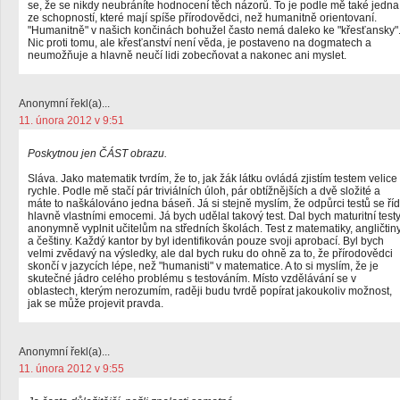
se, že se nikdy neubráníte hodnocení těch názorů. To je podle mě také jedna
ze schopností, které mají spíše přírodovědci, než humanitně orientovaní.
"Humanitně" v našich končinách bohužel často nemá daleko ke "křesťansky"
Nic proti tomu, ale křesťanství není věda, je postaveno na dogmatech a
neumožňuje a hlavně neučí lidi zobecňovat a nakonec ani myslet.
Anonymní řekl(a)...
11. února 2012 v 9:51
Poskytnou jen ČÁST obrazu.
Sláva. Jako matematik tvrdím, že to, jak žák látku ovládá zjistím testem velice
rychle. Podle mě stačí pár triviálních úloh, pár obtížnějších a dvě složité a
máte to naškálováno jedna báseň. Já si stejně myslím, že odpůrci testů se říd
hlavně vlastními emocemi. Já bych udělal takový test. Dal bych maturitní test
anonymně vyplnit učitelům na středních školách. Test z matematiky, angličtin
a češtiny. Každý kantor by byl identifikován pouze svoji aprobací. Byl bych
velmi zvědavý na výsledky, ale dal bych ruku do ohně za to, že přírodovědci
skončí v jazycích lépe, než "humanisti" v matematice. A to si myslím, že je
skutečné jádro celého problému s testováním. Místo vzdělávání se v
oblastech, kterým nerozumím, raději budu tvrdě popírat jakoukoliv možnost,
jak se může projevit pravda.
Anonymní řekl(a)...
11. února 2012 v 9:55