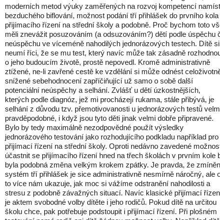
moderních metod výuky zaměřených na rozvoj kompetencí namís
bezduchého biflování, možnost podání tří přihlášek do prvního kola
přijímacího řízení na střední školy a podobně. Proč bychom toto v
měli znevážit posuzováním (a odsuzováním?) dětí podle úspěchu č
neúspěchu ve víceméně nahodilých jednorázových testech. Dítě si
neumí říci, že se mu test, který navíc může tak zásadně rozhodno
o jeho budoucím životě, prostě nepovedl. Kromě administrativně
ztížené, ne-li zavřené cestě ke vzdělání si může odnést celoživotn
snížené sebehodnocení zapříčiňující už samo o sobě další
potenciální neúspěchy a selhání. Zvlášť u dětí úzkostnějších,
kterých podle diagnóz, jež mi procházejí rukama, stále přibývá, je
selhání z důvodu tzv. přemotivovanosti u jednorázových testů velm
pravděpodobné, i když jsou tyto děti jinak velmi dobře připravené.
Bylo by tedy maximálně nezodpovědné použít výsledky
jednorázového testování jako rozhodujícího podkladu například pro
přijímací řízení na střední školy. Oproti nedávno zavedené možnost
účastnit se přijímacího řízení hned na třech školách v prvním kole 
byla podobná změna velkým krokem zpátky. Je pravda, že zmíně
systém tří přihlášek je sice administrativně nesmírně náročný, ale 
to více nám ukazuje, jak moc si vážíme odstranění nahodilosti a
stresu z podobně závažných situací. Navíc klasické přijímací řízen
je aktem svobodné volby dítěte i jeho rodičů. Pokud dítě na určitou
školu chce, pak potřebuje podstoupit i přijímací řízení. Při plošném