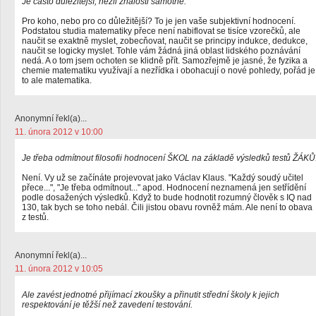
Je často důležitější, nežli znalosti samotné.
Pro koho, nebo pro co důležitější? To je jen vaše subjektivní hodnocení.
Podstatou studia matematiky přece není nabiflovat se tisíce vzorečků, ale
naučit se exaktně myslet, zobecňovat, naučit se principy indukce, dedukce,
naučit se logicky myslet. Tohle vám žádná jiná oblast lidského poznávání
nedá. A o tom jsem ochoten se klidně přít. Samozřejmě je jasné, že fyzika a
chemie matematiku využívají a nezřídka i obohacují o nové pohledy, pořád je
to ale matematika.
Anonymní řekl(a)...
11. února 2012 v 10:00
Je třeba odmítnout filosofii hodnocení ŠKOL na základě výsledků testů ŽÁKŮ
Není. Vy už se začínáte projevovat jako Václav Klaus. "Každý soudý učitel
přece...", "Je třeba odmítnout..." apod. Hodnocení neznamená jen setřídění
podle dosažených výsledků. Když to bude hodnotit rozumný člověk s IQ nad
130, tak bych se toho nebál. Čili jistou obavu rovněž mám. Ale není to obava
z testů.
Anonymní řekl(a)...
11. února 2012 v 10:05
Ale zavést jednotné přijímací zkoušky a přinutit střední školy k jejich
respektování je těžší než zavedení testování.