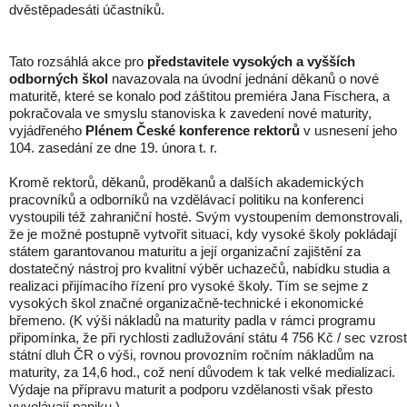
dvěstěpadesáti účastníků.
Tato rozsáhlá akce pro
představitele vysokých a vyšších
odborných škol
navazovala na úvodní jednání děkanů o nové
maturitě, které se konalo pod záštitou premiéra Jana Fischera, a
pokračovala ve smyslu stanoviska k zavedení nové maturity,
vyjádřeného
Plénem České konference rektorů
v usnesení jeho
104. zasedání ze dne 19. února t. r.
Kromě rektorů, děkanů, proděkanů a dalších akademických
pracovníků a odborníků na vzdělávací politiku na konferenci
vystoupili též zahraniční hosté. Svým vystoupením demonstrovali,
že je možné postupně vytvořit situaci, kdy vysoké školy pokládají
státem garantovanou maturitu a její organizační zajištění za
dostatečný nástroj pro kvalitní výběr uchazečů, nabídku studia a
realizaci přijímacího řízení pro vysoké školy. Tím se sejme z
vysokých škol značné organizačně-technické i ekonomické
břemeno. (K výši nákladů na maturity padla v rámci programu
připomínka, že při rychlosti zadlužování státu 4 756 Kč / sec vzros
státní dluh ČR o výši, rovnou provozním ročním nákladům na
maturity, za 14,6 hod., což není důvodem k tak velké medializaci.
Výdaje na přípravu maturit a podporu vzdělanosti však přesto
vyvolávají paniku.)