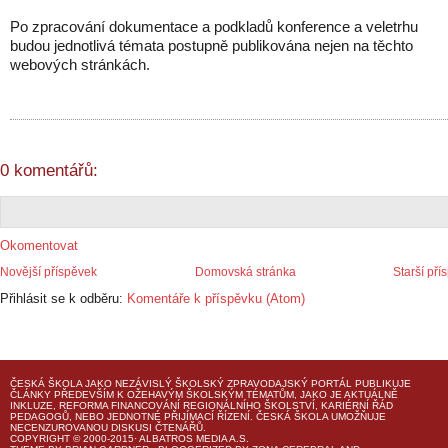
Po zpracování dokumentace a podkladů konference a veletrhu
budou jednotlivá témata postupně publikována nejen na těchto
webových stránkách.
0 komentářů:
Okomentovat
Novější příspěvek
Domovská stránka
Starší pří
Přihlásit se k odběru:
Komentáře k příspěvku (Atom)
ČESKÁ ŠKOLA
JAKO NEZÁVISLÝ ŠKOLSKÝ ZPRAVODAJSKÝ PORTÁL PUBLIKUJE
ČLÁNKY PŘEDEVŠÍM K OŽEHAVÝM ŠKOLSKÝM TÉMATŮM, JAKO JE AKTUÁLNĚ
INKLUZE, REFORMA FINANCOVÁNÍ REGIONÁLNÍHO ŠKOLSTVÍ, KARIÉRNÍ ŘÁD
PEDAGOGŮ, NEBO JEDNOTNÉ PŘIJÍMACÍ ŘÍZENÍ.
ČESKÁ ŠKOLA
UMOŽŇUJE
NECENZUROVANOU DISKUSI ČTENÁŘŮ.
COPYRIGHT © 2000-2015· ALBATROS MEDIA A.S.