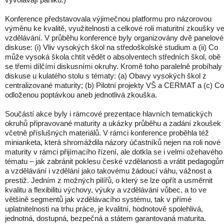
Konference představovala výjimečnou platformu pro názorovou
výměnu ke kvalitě, využitelnosti a celkové roli maturitní zkoušky v
vzdělávání. V průběhu konference byly organizovány dvě panelové
diskuse: (i) Vliv vysokých škol na středoškolské studium a (ii) Co
může vysoká škola chtít vědět o absolventech středních škol, obě
se třemi dílčími diskusními okruhy. Kromě toho paralelně probíhaly
diskuse u kulatého stolu s tématy: (a) Obavy vysokých škol z
centralizované maturity; (b) Pilotní projekty VŠ a CERMAT a (c) Co
odloženou poptávkou aneb jednotlivá zkouška.
Součástí akce byly i rámcové prezentace hlavních tematických
okruhů připravované maturity a ukázky průběhu a zadání zkoušek
včetně příslušných materiálů. V rámci konference proběhla též
minianketa, která shromáždila názory účastníků nejen na roli nové
maturity v rámci přijímacího řízení, ale dotkla se i velmi ožehavého
tématu – jak zabránit poklesu české vzdělanosti a vrátit pedagogů
a vzdělávání i vzdělání jako takovému žádoucí váhu, vážnost a
prestiž. Jedním z možných pilířů, o který se lze opřít a usměrnit
kvalitu a flexibilitu výchovy, výuky a vzdělávání vůbec, a to ve
většině segmentů jak vzdělávacího systému, tak v přímé
uplatnitelnosti na trhu práce, je kvalitní, hodnotově spolehlivá,
jednotná, dostupná, bezpečná a státem garantovaná maturita.