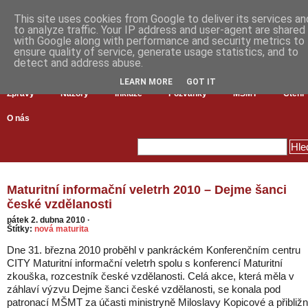
This site uses cookies from Google to deliver its services an
to analyze traffic. Your IP address and user-agent are shared
with Google along with performance and security metrics to
ensure quality of service, generate usage statistics, and to
detect and address abuse.
LEARN MORE
GOT IT
Zprávy
Názory
Inkluze
Pozvánky
MŠMT
Čtení
O nás
Maturitní informační veletrh 2010 – Dejme šanci
české vzdělanosti
pátek 2. dubna 2010
·
Štítky:
nová maturita
Dne 31. března 2010 proběhl v pankráckém Konferenčním centru
CITY Maturitní informační veletrh spolu s konferencí Maturitní
zkouška, rozcestník české vzdělanosti. Celá akce, která měla v
záhlaví výzvu Dejme šanci české vzdělanosti, se konala pod
patronací MŠMT za účasti ministryně Miloslavy Kopicové a přibliž