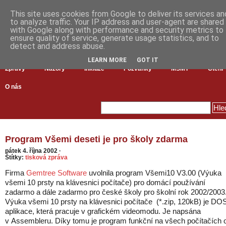
This site uses cookies from Google to deliver its services an
to analyze traffic. Your IP address and user-agent are shared
with Google along with performance and security metrics to
ensure quality of service, generate usage statistics, and to
detect and address abuse.
LEARN MORE
GOT IT
Zprávy
Názory
Inkluze
Pozvánky
MŠMT
Čtení
O nás
Program Všemi deseti je pro školy zdarma
pátek 4. října 2002
·
Štítky:
tisková zpráva
Firma
Gemtree Software
uvolnila program Všemi10 V3.00 (Výuka
všemi 10 prsty na klávesnici počítače) pro domácí používání
zadarmo a dále zadarmo pro české školy pro školní rok 2002/2003
Výuka všemi 10 prsty na klávesnici počítače (*.zip, 120kB) je DO
aplikace, která pracuje v grafickém videomodu. Je napsána
v Assembleru. Díky tomu je program funkční na všech počítačích 