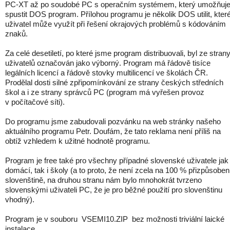
PC-XT až po soudobé PC s operačním systémem, který umožňuj
spustit DOS program. Přílohou programu je několik DOS utilit, kter
uživatel může využít při řešení okrajových problémů s kódováním
znaků.
Za celé desetiletí, po které jsme program distribuovali, byl ze stran
uživatelů označován jako výborný. Program má řádově tisíce
legálních licencí a řádově stovky multilicencí ve školách ČR.
Prodělal dosti silné zpřipomínkování ze strany českých středních
škol a i ze strany správců PC (program má vyřešen provoz
v počítačové síti).
Do programu jsme zabudovali pozvánku na web stránky našeho
aktuálního programu Petr. Doufám, že tato reklama není příliš na
obtíž vzhledem k užitné hodnotě programu.
Program je free také pro všechny případné slovenské uživatele jak
domácí, tak i školy (a to proto, že není zcela na 100 % přizpůsoben
slovenštině, na druhou stranu nám bylo mnohokrát tvrzeno
slovenskými uživateli PC, že je pro běžné použití pro slovenštinu
vhodný).
Program je v souboru VSEMI10.ZIP bez možnosti triviální laické
instalace.