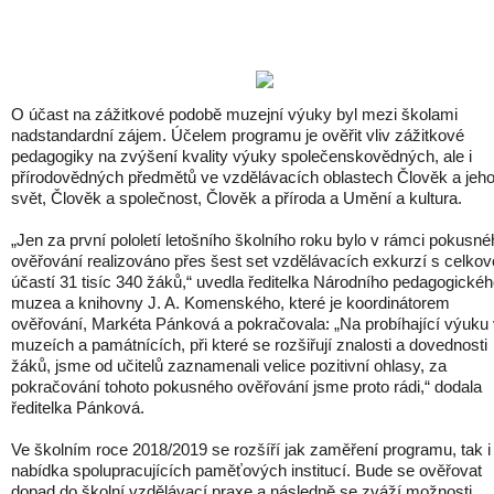
O účast na zážitkové podobě muzejní výuky byl mezi školami
nadstandardní zájem. Účelem programu je ověřit vliv zážitkové
pedagogiky na zvýšení kvality výuky společenskovědných, ale i
přírodovědných předmětů ve vzdělávacích oblastech Člověk a jeh
svět, Člověk a společnost, Člověk a příroda a Umění a kultura.
„Jen za první pololetí letošního školního roku bylo v rámci pokusné
ověřování realizováno přes šest set vzdělávacích exkurzí s celko
účastí 31 tisíc 340 žáků,“ uvedla ředitelka Národního pedagogické
muzea a knihovny J. A. Komenského, které je koordinátorem
ověřování, Markéta Pánková a pokračovala: „Na probíhající výuku
muzeích a památnících, při které se rozšiřují znalosti a dovednosti
žáků, jsme od učitelů zaznamenali velice pozitivní ohlasy, za
pokračování tohoto pokusného ověřování jsme proto rádi,“ dodala
ředitelka Pánková.
Ve školním roce 2018/2019 se rozšíří jak zaměření programu, tak i
nabídka spolupracujících paměťových institucí. Bude se ověřovat
dopad do školní vzdělávací praxe a následně se zváží možnosti