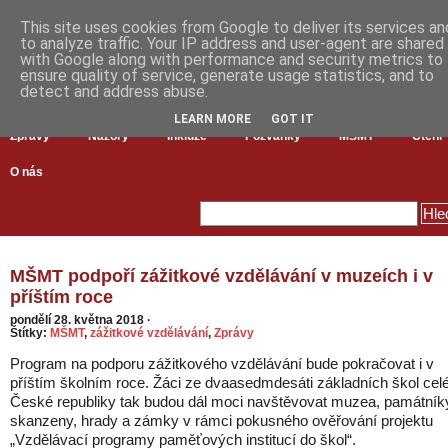
This site uses cookies from Google to deliver its services an
to analyze traffic. Your IP address and user-agent are shared
with Google along with performance and security metrics to
ensure quality of service, generate usage statistics, and to
detect and address abuse.
LEARN MORE
GOT IT
Zprávy
Názory
Inkluze
Pozvánky
MŠMT
Čtení
O nás
MŠMT podpoří zážitkové vzdělávání v muzeích i v
příštím roce
pondělí 28. května 2018
·
Štítky:
MŠMT
,
zážitkové vzdělávání
,
Zprávy
Program na podporu zážitkového vzdělávání bude pokračovat i v
příštím školním roce. Žáci ze dvaasedmdesáti základních škol cel
České republiky tak budou dál moci navštěvovat muzea, památník
skanzeny, hrady a zámky v rámci pokusného ověřování projektu
„Vzdělávací programy paměťových institucí do škol“.