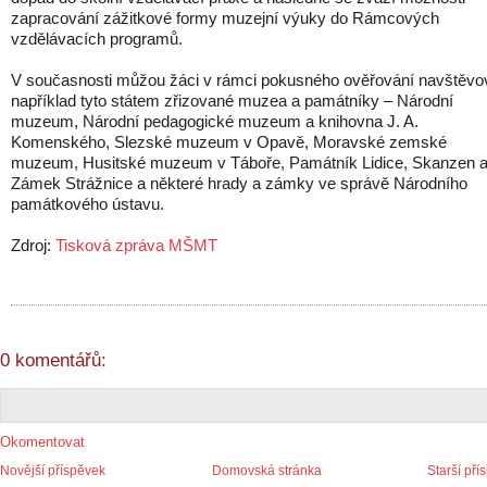
zapracování zážitkové formy muzejní výuky do Rámcových
vzdělávacích programů.
V současnosti můžou žáci v rámci pokusného ověřování navštěvo
například tyto státem zřizované muzea a památníky – Národní
muzeum, Národní pedagogické muzeum a knihovna J. A.
Komenského, Slezské muzeum v Opavě, Moravské zemské
muzeum, Husitské muzeum v Táboře, Památník Lidice, Skanzen 
Zámek Strážnice a některé hrady a zámky ve správě Národního
památkového ústavu.
Zdroj:
Tisková zpráva MŠMT
0 komentářů:
Okomentovat
Novější příspěvek
Domovská stránka
Starší pří