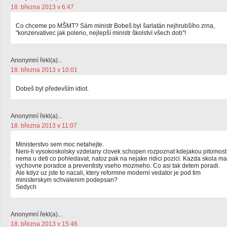
18. března 2013 v 6:47
Co chceme po MŠMT? Sám ministr Bobeš byl šarlatán nejhrubšího zrna,
"konzervativec jak poleno, nejlepší ministr školství všech dob"!
Anonymní řekl(a)...
18. března 2013 v 10:01
Dobeš byl především idiot.
Anonymní řekl(a)...
18. března 2013 v 11:07
Ministerstvo sem moc netahejte.
Neni-li vysokoskolsky vzdelany clovek schopen rozpoznat kdejakou pitomost
nema u deti co pohledavat, natoz pak na nejake ridici pozici. Kazda skola ma
vychovne poradce a preventisty vseho mozmeho. Co asi tak detem poradi.
Ale kdyz uz jste to nacali, ktery reformne moderni vedator je pod tim
ministerskym schvalenim podepsan?
Sedych
Anonymní řekl(a)...
18. března 2013 v 15:46