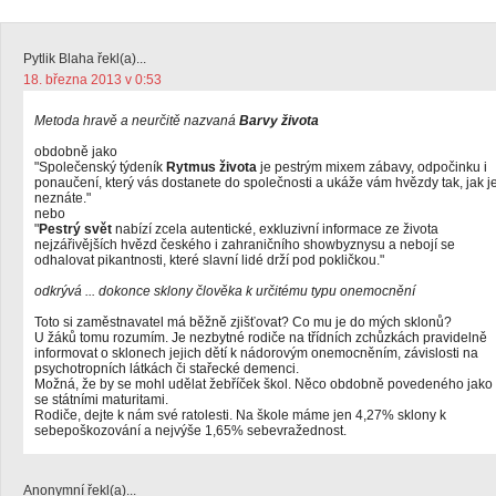
Pytlik Blaha řekl(a)...
18. března 2013 v 0:53
Metoda hravě a neurčitě nazvaná
Barvy života
obdobně jako
"Společenský týdeník
Rytmus života
je pestrým mixem zábavy, odpočinku i
ponaučení, který vás dostanete do společnosti a ukáže vám hvězdy tak, jak j
neznáte."
nebo
"
Pestrý svět
nabízí zcela autentické, exkluzivní informace ze života
nejzářivějších hvězd českého i zahraničního showbyznysu a nebojí se
odhalovat pikantnosti, které slavní lidé drží pod pokličkou."
odkrývá ... dokonce sklony člověka k určitému typu onemocnění
Toto si zaměstnavatel má běžně zjišťovat? Co mu je do mých sklonů?
U žáků tomu rozumím. Je nezbytné rodiče na třídních zchůzkách pravidelně
informovat o sklonech jejich dětí k nádorovým onemocněním, závislosti na
psychotropních látkách či stařecké demenci.
Možná, že by se mohl udělat žebříček škol. Něco obdobně povedeného jako
se státními maturitami.
Rodiče, dejte k nám své ratolesti. Na škole máme jen 4,27% sklony k
sebepoškozování a nejvýše 1,65% sebevražednost.
Anonymní řekl(a)...