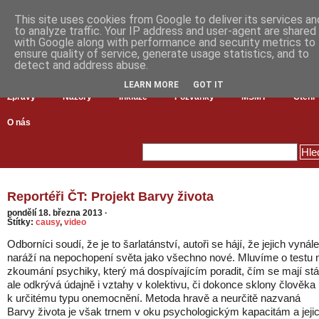
This site uses cookies from Google to deliver its services an
to analyze traffic. Your IP address and user-agent are shared
with Google along with performance and security metrics to
ensure quality of service, generate usage statistics, and to
detect and address abuse.
LEARN MORE
GOT IT
Zprávy
Názory
Inkluze
Pozvánky
MŠMT
Čtení
O nás
Reportéři ČT: Projekt Barvy života
pondělí 18. března 2013
·
Štítky:
causy
,
video
Odborníci soudí, že je to šarlatánství, autoři se hájí, že jejich vynál
naráží na nepochopení světa jako všechno nové. Mluvíme o testu 
zkoumání psychiky, který má dospívajícím poradit, čím se mají stá
ale odkrývá údajně i vztahy v kolektivu, či dokonce sklony člověka
k určitému typu onemocnění. Metoda hravě a neurčitě nazvaná
Barvy života je však trnem v oku psychologickým kapacitám a jeji