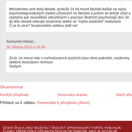
Ministerstvo sem tedy tahejte, protože 24 let resort školství kašlal na vývoj
psychodiagnostických metod užívaných ve školství a potom se tenhle úřad a
zejména pár neumětelů sdružených v asociaci školních psychologů diví, že
do této oblasti vstoupil soukromý sektor se "svými vlastními" metodami.
Čí je to vina? Soukromého sektoru jistě ne!
Anonymní řekl(a)...
18. března 2013 v 16:24
Za to, ze mnozi lide v rozhodovacich pozicich jsou silne pakoidni, soukromy
sektore bezesporu nemuze.
Sedych
Okomentovat
Novější příspěvek
Domovská stránka
Starší pří
Přihlásit se k odběru:
Komentáře k příspěvku (Atom)
ČESKÁ ŠKOLA
JAKO NEZÁVISLÝ ŠKOLSKÝ ZPRAVODAJSKÝ PORTÁL PUBLIKUJE
ČLÁNKY PŘEDEVŠÍM K OŽEHAVÝM ŠKOLSKÝM TÉMATŮM, JAKO JE AKTUÁLNĚ