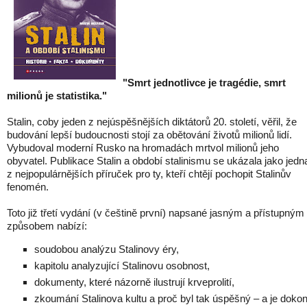
"Smrt jednotlivce je tragédie, smrt
milionů je statistika."
Stalin, coby jeden z nejúspěšnějších diktátorů 20. století, věřil, že
budování lepší budoucnosti stojí za obětování životů milionů lidí.
Vybudoval moderní Rusko na hromadách mrtvol milionů jeho
obyvatel. Publikace Stalin a období stalinismu se ukázala jako jedn
z nejpopulárnějších příruček pro ty, kteří chtějí pochopit Stalinův
fenomén.
Toto již třetí vydání (v češtině první) napsané jasným a přístupným
způsobem nabízí:
soudobou analýzu Stalinovy éry,
kapitolu analyzující Stalinovu osobnost,
dokumenty, které názorně ilustrují krveprolití,
zkoumání Stalinova kultu a proč byl tak úspěšný – a je doko