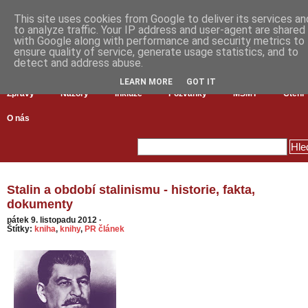
This site uses cookies from Google to deliver its services an
to analyze traffic. Your IP address and user-agent are shared
with Google along with performance and security metrics to
ensure quality of service, generate usage statistics, and to
detect and address abuse.
LEARN MORE
GOT IT
Zprávy
Názory
Inkluze
Pozvánky
MŠMT
Čtení
O nás
Stalin a období stalinismu - historie, fakta,
dokumenty
pátek 9. listopadu 2012
·
Štítky:
kniha
,
knihy
,
PR článek