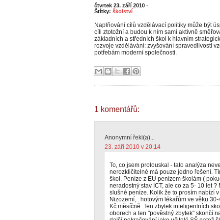
čtvrtek 23. září 2010
·
Štítky:
školství
Naplňování cílů vzdělávací politiky může být ús
cíli ztotožní a budou k nim sami aktivně směřov
základních a středních škol k hlavním strate
rozvoje vzdělávání: zvyšování spravedlivosti v
potřebám moderní společnosti.
1 komentářů:
Anonymní řekl(a)...
23. září 2010 v 20:14
To, co jsem prolouskal - tato analýza nev
nerozkličitelné má pouze jedno řešení. T
škol. Peníze z EU penízem školám ( pokud
neradostný stav ICT, ale co za 5- 10 let 
slušné peníze. Kolik že to prosím nabízí 
Nizozemí,.. hotovým lékařům ve věku 30-4
Kč měsíčně. Ten zbytek inteligentních sko
oborech a ten "pověstný zbytek" skončí n