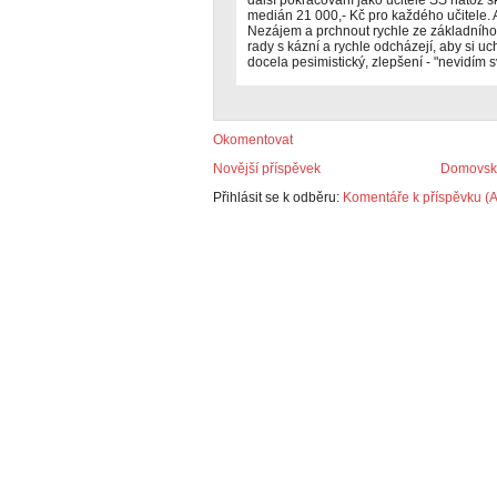
další pokračování jako učitelé SŠ natož 
medián 21 000,- Kč pro každého učitele. 
Nezájem a prchnout rychle ze základního š
rady s kázní a rychle odcházejí, aby si uch
docela pesimistický, zlepšení - "nevidím s
Okomentovat
Novější příspěvek
Domovská
Přihlásit se k odběru:
Komentáře k příspěvku (