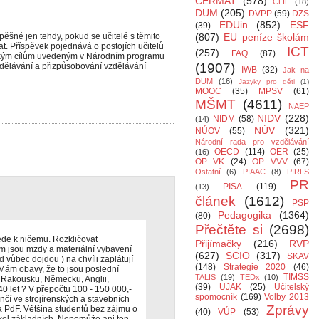
CERMAT
(578)
CLIL
(18)
DUM
(205)
DVPP
(59)
DZS
EDUin
(852)
ESF
(39)
pěšné jen tehdy, pokud se učitelé s těmito
(807)
EU peníze školám
at. Příspěvek pojednává o postojích učitelů
ICT
(257)
FAQ
(87)
gickým cílům uvedeným v Národním programu
(1907)
zdělávání a přizpůsobování vzdělávání
IWB
(32)
Jak na
DUM
(16)
Jazyky pro děti
(1)
MOOC
(35)
MPSV
(61)
MŠMT
(4611)
NAEP
NIDV
(228)
NIDM
(58)
(14)
NÚV
(321)
NÚOV
(55)
Národní rada pro vzdělávání
OECD
(114)
OER
(25)
(16)
OP VK
(24)
OP VVV
(67)
Ostatní
(6)
PIAAC
(8)
PIRLS
PR
PISA
(119)
(13)
článek
(1612)
PSP
Pedagogika
(1364)
(80)
Přečtěte si
(2698)
ede k ničemu. Rozkličovat
Přijímačky
(216)
RVP
ím jsou mzdy a materiální vybavení
(627)
SCIO
(317)
SKAV
 vůbec dojdou ) na chvíli zaplátují
(148)
Strategie 2020
(46)
? Mám obavy, že to jsou poslední
TIMSS
TALIS
(19)
TEDx
(10)
v Rakousku, Německu, Anglii,
(39)
UJAK
(25)
Učitelský
0 let ? V přepočtu 100 - 150 000,-
spomocník
(169)
Volby 2013
nčí ve strojírenských a stavebních
Zprávy
a PdF. Většina studentů bez zájmu o
(40)
VÚP
(53)