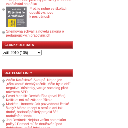
vzdělávání na dálku
Proč je nutné ve školách
opustit výchovu
k poslušnosti
Sněmovna schválila novelu zákona o
pedagogických pracovnících
ČLÁNKY DLE DATA
UČITELSKÉ LISTY
Adéla Karásková Skoupá: Nejde jen
„ušmiknout“ devátý ročník. Mělo by to obří
negativní důsledky, varuje sociolog před
návrhem SPD
Pavel Mentlík: Devátá třída (první část):
Kolik let má mít základní škola
Markéta Hronová: Jak pozvednout české
školy? Máme recept a není to ani tak
drahé, hodnotí pětiletý projekt šéf
nadačního fondu
Jan Beránek: Nejdou vašim potomkům
počty? Pomoci může doučování pod
dohledem umělé inteligence