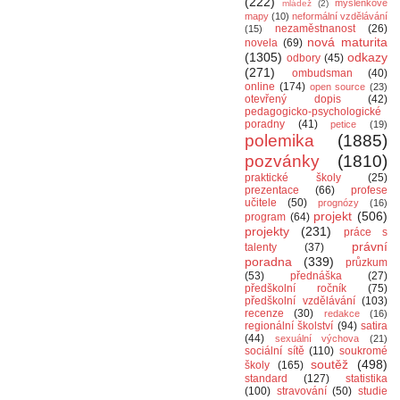
(222)
myšlenkové
mládež
(2)
mapy
(10)
neformální vzdělávání
nezaměstnanost
(26)
(15)
nová maturita
novela
(69)
(1305)
odkazy
odbory
(45)
(271)
ombudsman
(40)
online
(174)
open source
(23)
otevřený dopis
(42)
pedagogicko-psychologické
poradny
(41)
petice
(19)
polemika
(1885)
pozvánky
(1810)
praktické školy
(25)
prezentace
(66)
profese
učitele
(50)
prognózy
(16)
projekt
(506)
program
(64)
projekty
(231)
práce s
právní
talenty
(37)
poradna
(339)
průzkum
(53)
přednáška
(27)
předškolní ročník
(75)
předškolní vzdělávání
(103)
recenze
(30)
redakce
(16)
regionální školství
(94)
satira
(44)
sexuální výchova
(21)
sociální sítě
(110)
soukromé
soutěž
(498)
školy
(165)
standard
(127)
statistika
(100)
stravování
(50)
studie