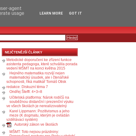
RSS
KOMENTÁŘE
 user-agent
nerate usage
LEARN MORE
GOT IT
NEJČTENĚJŠÍ ČLÁNKY
Metodické doporučení ke zřízení funkce
asistenta pedagoga, které schválila porada
vedení MŠMT na konci května 2015
Hejného matematika rozvíjí nejen
matematický úsudek, ale i čtenářské
schopnosti, říká matikář Tomáš Otisk
redakce: Diskuzní téma 7
Ondřej Šteffl: 4+3=8
Učitelská platforma: Nárok rodičů na
souběžnou distanční i prezenční výuku
ve všech školách je nerealizovatelný
Karel Lippmann: Pozitivismus a jeho
meze (K dogmatu, kterým je ovládán
vzdělávací systém)
Autorský zákon ve školách
MŠMT: Toto nejsou prázdniny:
Doporučené postupy pro školy v období