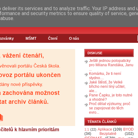
deliver its services and to analyze traffic. Your IP address and
formance and security metrics to ensure quality of service, ge
 abuse.
ozvánky
MŠMT
Čtení
O nás
DISKUSE
Ještě jednou polopaticky
pro Milana Randáka, Janu
...
Komárku, že ti není
stydno....
Jaké štěstí, že Velké
břicho není líný učitel,
ale...
Pane Čapku, je toto nutné
a vhodné?
Proč dělat výzkumy, proč
se zapojovat do těch
evro...
TÉMATA ČLÁNKŮ
itelů k hlavním prioritám
Aplikace
(109)
BYOD
1:1
(22)
(34)
Bezplatně
(102)