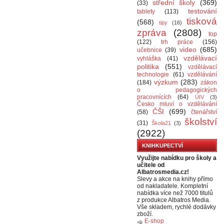
střední školy
(369)
(33)
testování
tablety
(113)
tisková
(568)
tipy
(16)
zpráva
(2808)
top
(122)
trh práce
(156)
video
(685)
učebnice
(39)
vzdělávací
vyhláška
(41)
politika
(551)
vzdělávací
technologie
(61)
vzdělávání
výzkum
(283)
(184)
zákon
o pedagogických
pracovnících
(64)
ÚIV
(3)
Česko mluví o vzdělávání
ČŠI
(699)
(58)
čtenářství
školství
(31)
Škola21
(3)
(2922)
KNIHKUPECTVÍ
Využijte nabídku pro školy a
učitele od
Albatrosmedia.cz!
Slevy a akce na knihy přímo
od nakladatele. Kompletní
nabídka více než 7000 titulů
z produkce Albatros Media.
Vše skladem, rychlé dodávky
zboží.
E-shop