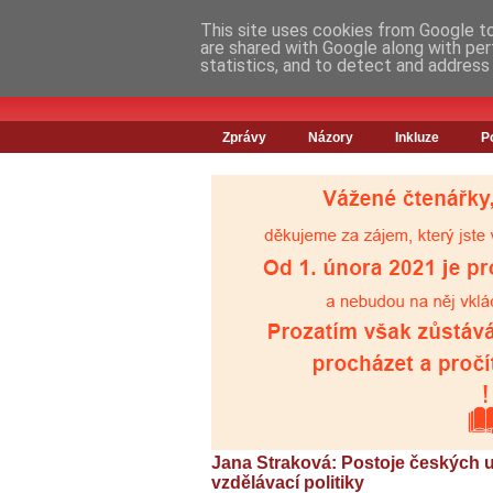
This site uses cookies from Google to 
are shared with Google along with per
statistics, and to detect and address
Zprávy
Názory
Inkluze
P
Jana Straková: Postoje českých uč
vzdělávací politiky