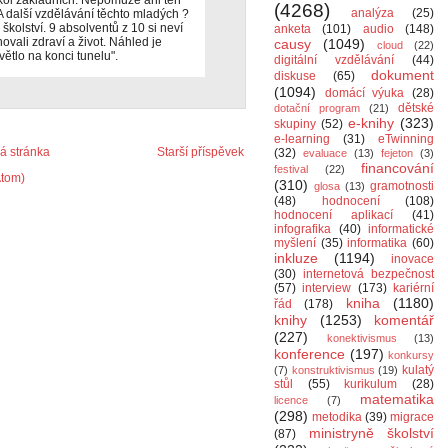
škol základních. Nepomůže ani ten
(4268)
analýza
(25)
A další vzdělávání těchto mladých ?
kolství. 9 absolventů z 10 si neví
anketa
(101)
audio
(148)
ovali zdraví a život. Náhled je
causy
(1049)
cloud
(22)
větlo na konci tunelu".
digitální vzdělávání
(44)
dokument
diskuse
(65)
(1094)
domácí výuka
(28)
dětské
dotační program
(21)
e-knihy
(323)
skupiny
(52)
e-learning
(31)
eTwinning
 stránka
Starší příspěvek
(32)
evaluace
(13)
fejeton
(3)
financování
festival
(22)
Atom)
(310)
gramotnosti
glosa
(13)
(48)
hodnocení
(108)
hodnocení aplikací
(41)
infografika
(40)
informatické
myšlení
(35)
informatika
(60)
inkluze
(1194)
inovace
(30)
internetová bezpečnost
(57)
interview
(173)
kariérní
kniha
(1180)
řád
(178)
knihy
(1253)
komentář
(227)
konektivismus
(13)
konference
(197)
konkursy
kulatý
(7)
konstruktivismus
(19)
stůl
(55)
kurikulum
(28)
matematika
licence
(7)
(298)
metodika
(39)
migrace
ministryně školství
(87)