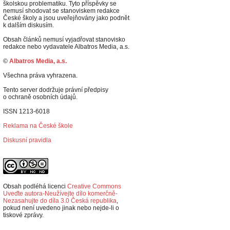
školskou problematiku. Tyto příspěvky se
nemusí shodovat se stanoviskem redakce
České školy a jsou uveřejňovány jako podnět
k dalším diskusím.
Obsah článků nemusí vyjadřovat stanovisko
redakce nebo vydavatele Albatros Media, a.s.
©
Albatros Media, a.s.
Všechna práva vyhrazena.
Tento server dodržuje právní předpisy
o ochraně osobních údajů.
ISSN 1213-6018
Reklama na České škole
Diskusní pravidla
Obsah podléhá licenci
Creative Commons
Uveďte autora-Neužívejte dílo komerčně-
Nezasahujte do díla 3.0 Česká republika
,
p
okud není uvedeno jinak nebo nejde-li o
tiskové zprávy.