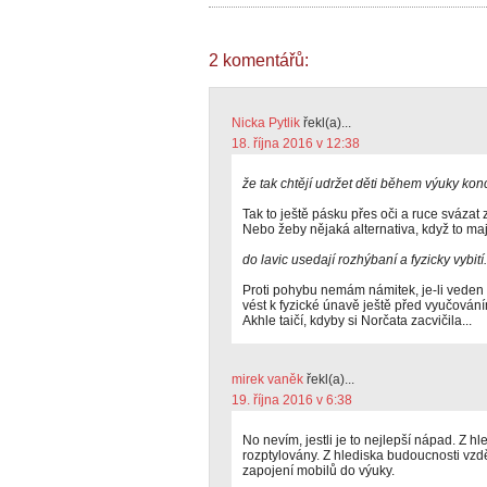
2 komentářů:
Nicka Pytlik
řekl(a)...
18. října 2016 v 12:38
že tak chtějí udržet děti během výuky ko
Tak to ještě pásku přes oči a ruce svázat 
Nebo žeby nějaká alternativa, když to maj
do lavic usedají rozhýbaní a fyzicky vybití.
Proti pohybu nemám námitek, je-li veden 
vést k fyzické únavě ještě před vyučování
Akhle taičí, kdyby si Norčata zacvičila...
mirek vaněk
řekl(a)...
19. října 2016 v 6:38
No nevím, jestli je to nejlepší nápad. Z h
rozptylovány. Z hlediska budoucnosti vzdě
zapojení mobilů do výuky.