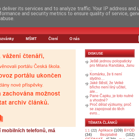
deliver its services and to analyze traffic. Your IP address and
formance and security metrics to ensure quality of service, ge
 abuse.
ozvánky
MŠMT
Čtení
O nás
DISKUSE
Ještě jednou polopaticky
pro Milana Randáka, Janu
...
Komárku, že ti není
stydno....
Jaké štěstí, že Velké
břicho není líný učitel,
ale...
Pane Čapku, je toto nutné
a vhodné?
Proč dělat výzkumy, proč
se zapojovat do těch
evro...
TÉMATA ČLÁNKŮ
í mobilních telefonů, má
Aplikace
(109)
BYOD
1:1
(22)
(34)
Bezplatně
(102)