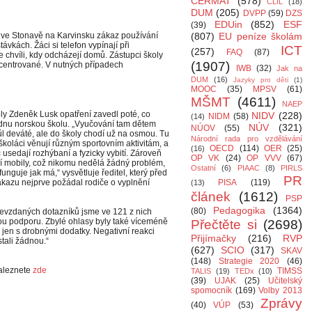
CERMAT
(578)
CLIL
(18)
DUM
(205)
DVPP
(59)
DZS
EDUin
(852)
ESF
(39)
 ve Stonavě na Karvinsku zákaz používání
(807)
EU peníze školám
ávkách. Žáci si telefon vypínají při
ICT
(257)
FAQ
(87)
e chvíli, kdy odcházejí domů. Zástupci školy
(1907)
oncentrované. V nutných případech
IWB
(32)
Jak na
DUM
(16)
Jazyky pro děti
(1)
MOOC
(35)
MPSV
(61)
MŠMT
(4611)
NAEP
oly Zdeněk Lusk opatření zavedl poté, co
NIDV
(228)
NIDM
(58)
(14)
jednu norskou školu. „Vyučování tam dětem
NÚV
(321)
NÚOV
(55)
ůl deváté, ale do školy chodí už na osmou. Tu
Národní rada pro vzdělávání
školáci věnují různým sportovním aktivitám, a
OECD
(114)
OER
(25)
(16)
c usedají rozhýbaní a fyzicky vybití. Zároveň
OP VK
(24)
OP VVV
(67)
í mobily, což nikomu nedělá žádný problém,
Ostatní
(6)
PIAAC
(8)
PIRLS
unguje jak má,“ vysvětluje ředitel, který před
PR
kazu nejprve požádal rodiče o vyplnění
PISA
(119)
(13)
článek
(1612)
PSP
Pedagogika
(1364)
(80)
evzdaných dotazníků jsme ve 121 z nich
nou podporu. Zbylé ohlasy byly také víceméně
Přečtěte si
(2698)
 jen s drobnými dodatky. Negativní reakci
Přijímačky
(216)
RVP
tali žádnou.“
(627)
SCIO
(317)
SKAV
(148)
Strategie 2020
(46)
naleznete
zde
TIMSS
TALIS
(19)
TEDx
(10)
(39)
UJAK
(25)
Učitelský
spomocník
(169)
Volby 2013
Zprávy
(40)
VÚP
(53)