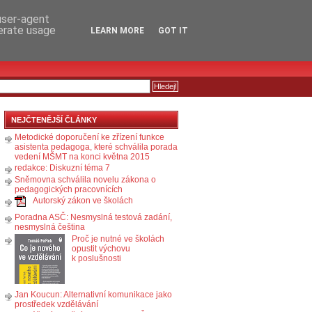
RSS
KOMENTÁŘE
 user-agent
nerate usage
LEARN MORE
GOT IT
NEJČTENĚJŠÍ ČLÁNKY
Metodické doporučení ke zřízení funkce
asistenta pedagoga, které schválila porada
vedení MŠMT na konci května 2015
redakce: Diskuzní téma 7
Sněmovna schválila novelu zákona o
pedagogických pracovnících
Autorský zákon ve školách
Poradna ASČ: Nesmyslná testová zadání,
nesmyslná čeština
Proč je nutné ve školách
opustit výchovu
k poslušnosti
Jan Koucun: Alternativní komunikace jako
prostředek vzdělávání