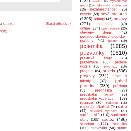
(222)
myšlenkové
mládež
(2)
mapy
(10)
neformální vzdělávání
nezaměstnanost
(26)
(15)
nová maturita
novela
(69)
(1305)
odkazy
odbory
(45)
(271)
 stránka
Starší příspěvek
ombudsman
(40)
online
(174)
open source
(23)
Atom)
otevřený dopis
(42)
pedagogicko-psychologické
poradny
(41)
petice
(19)
polemika
(1885)
pozvánky
(1810)
praktické školy
(25)
prezentace
(66)
profese
učitele
(50)
prognózy
(16)
projekt
(506)
program
(64)
projekty
(231)
práce s
právní
talenty
(37)
poradna
(339)
průzkum
(53)
přednáška
(27)
předškolní ročník
(75)
předškolní vzdělávání
(103)
recenze
(30)
redakce
(16)
regionální školství
(94)
satira
(44)
sexuální výchova
(21)
sociální sítě
(110)
soukromé
soutěž
(498)
školy
(165)
standard
(127)
statistika
(100)
stravování
(50)
studie