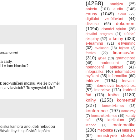
(4268)
analýza
(25)
anketa
(101)
audio
(148)
causy
(1049)
cloud
(22)
digitální vzdělávání
(44)
dokument
diskuse
(65)
(1094)
domácí výuka
(28)
dětské
dotační program
(21)
e-knihy
(323)
skupiny
(52)
e-learning
(31)
eTwinning
(32)
evaluace
(13)
fejeton
(3)
financování
ncentrované.
festival
(22)
(310)
gramotnosti
glosa
(13)
za zády.
(48)
hodnocení
(108)
í i v tom Norsku?
hodnocení aplikací
(41)
infografika
(40)
informatické
myšlení
(35)
informatika
(60)
inkluze
(1194)
inovace
k prokysličení mozku. Ale že by měl
(30)
internetová bezpečnost
m, a v lavicích? To vymyslel kdo?
(57)
interview
(173)
kariérní
kniha
(1180)
řád
(178)
knihy
(1253)
komentář
(227)
konektivismus
(13)
konference
(197)
konkursy
kulatý
(7)
konstruktivismus
(19)
stůl
(55)
kurikulum
(28)
matematika
licence
(7)
lediska kantora ano, děti nebudou
(298)
metodika
(39)
migrace
lávání bych spíš viděl lepším
ministryně školství
(87)