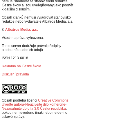
nemusí shodovat se stanoviskem redakce
České školy a jsou uveřejňovány jako podnět
k dalším diskusím.
Obsah článků nemusí vyjadřovat stanovisko
redakce nebo vydavatele Albatros Media, a.s.
©
Albatros Media, a.s.
Všechna práva vyhrazena.
Tento server dodržuje právní předpisy
o ochraně osobních údajů.
ISSN 1213-6018
Reklama na České škole
Diskusní pravidla
Obsah podléhá licenci
Creative Commons
Uveďte autora-Neužívejte dílo komerčně-
Nezasahujte do díla 3.0 Česká republika
,
p
okud není uvedeno jinak nebo nejde-li o
tiskové zprávy.