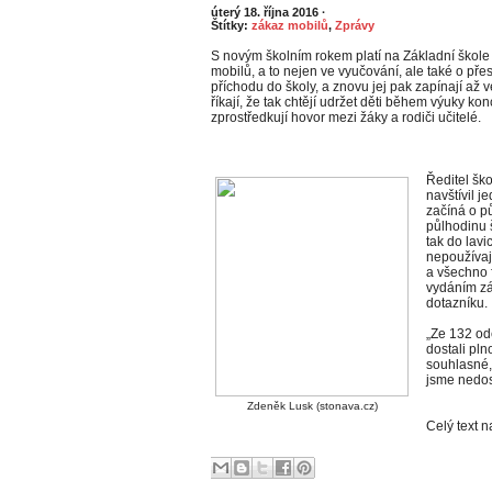
úterý 18. října 2016
·
Štítky:
zákaz mobilů
,
Zprávy
S novým školním rokem platí na Základní škole
mobilů, a to nejen ve vyučování, ale také o přest
příchodu do školy, a znovu jej pak zapínají až v
říkají, že tak chtějí udržet děti během výuky k
zprostředkují hovor mezi žáky a rodiči učitelé.
Ředitel šk
navštívil 
začíná o p
půlhodinu 
tak do lavi
nepoužívaj
a všechno f
vydáním zá
dotazníku.
„Ze 132 od
dostali pl
souhlasné,
jsme nedos
Zdeněk Lusk (stonava.cz)
Celý text 