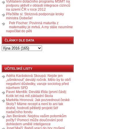
Vyhlášení dotačního programu MŠMT na
podporu aktivit v oblasti integrace cizinců
na území ČR v roce 2012
Přečtěte si: Stolzová podporuje kroky
ministra Dobeše!
Petr Fischer: Povinná maturita z
matematiky je mrtvá. A my stále neumíme
napočítat do pěti
ČLÁNKY DLE DATA
UČITELSKÉ LISTY
Adéla Karásková Skoupá: Nejde jen
„ušmiknout“ devátý ročník. Mělo by to obří
negativní důsledky, varuje sociolog před
návrhem SPD
Pavel Mentlík: Devátá třída (první část):
Kolik let má mít základní škola
Markéta Hronová: Jak pozvednout české
školy? Máme recept a není to ani tak
drahé, hodnotí pětiletý projekt šéf
nadačního fondu
Jan Beránek: Nejdou vašim potomkům
počty? Pomoci může doučování pod
dohledem umělé inteligence
Josef Mačí: Babiš vrací do hry zrušení