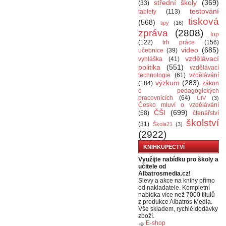
střední školy
(369)
(33)
testování
tablety
(113)
tisková
(568)
tipy
(16)
zpráva
(2808)
top
(122)
trh práce
(156)
video
(685)
učebnice
(39)
vzdělávací
vyhláška
(41)
politika
(551)
vzdělávací
technologie
(61)
vzdělávání
výzkum
(283)
(184)
zákon
o pedagogických
pracovnících
(64)
ÚIV
(3)
Česko mluví o vzdělávání
ČŠI
(699)
(58)
čtenářství
školství
(31)
Škola21
(3)
(2922)
KNIHKUPECTVÍ
Využijte nabídku pro školy a
učitele od
Albatrosmedia.cz!
Slevy a akce na knihy přímo
od nakladatele. Kompletní
nabídka více než 7000 titulů
z produkce Albatros Media.
Vše skladem, rychlé dodávky
zboží.
E-shop