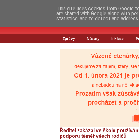
This site uses cookies from Google to 
are shared with Google along with per
statistics, and to detect and address
Zprávy
Názory
Inkluze
P
Ředitel zakázal ve škole používán
podporu téměř všech rodičů