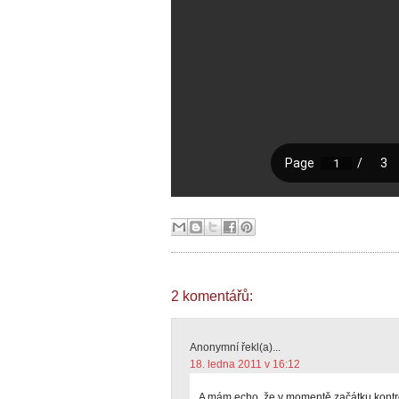
2 komentářů:
Anonymní řekl(a)...
18. ledna 2011 v 16:12
A mám echo, že v momentě začátku kontr