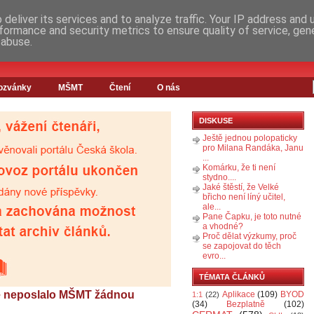
deliver its services and to analyze traffic. Your IP address and
formance and security metrics to ensure quality of service, ge
 abuse.
ozvánky
MŠMT
Čtení
O nás
DISKUSE
Ještě jednou polopaticky
pro Milana Randáka, Janu
...
Komárku, že ti není
stydno....
Jaké štěstí, že Velké
břicho není líný učitel,
ale...
Pane Čapku, je toto nutné
a vhodné?
Proč dělat výzkumy, proč
se zapojovat do těch
evro...
TÉMATA ČLÁNKŮ
e neposlalo MŠMT žádnou
Aplikace
(109)
BYOD
1:1
(22)
(34)
Bezplatně
(102)