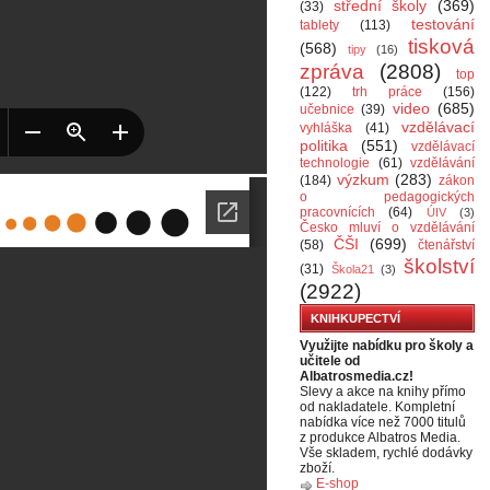
střední školy
(369)
(33)
testování
tablety
(113)
tisková
(568)
tipy
(16)
zpráva
(2808)
top
(122)
trh práce
(156)
video
(685)
učebnice
(39)
vzdělávací
vyhláška
(41)
politika
(551)
vzdělávací
technologie
(61)
vzdělávání
výzkum
(283)
(184)
zákon
o pedagogických
pracovnících
(64)
ÚIV
(3)
Česko mluví o vzdělávání
ČŠI
(699)
(58)
čtenářství
školství
(31)
Škola21
(3)
(2922)
KNIHKUPECTVÍ
Využijte nabídku pro školy a
učitele od
Albatrosmedia.cz!
Slevy a akce na knihy přímo
od nakladatele. Kompletní
nabídka více než 7000 titulů
z produkce Albatros Media.
Vše skladem, rychlé dodávky
zboží.
E-shop