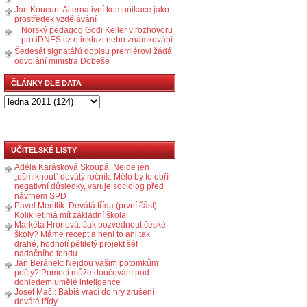
Jan Koucun: Alternativní komunikace jako
prostředek vzdělávání
Norský pedagog Godi Keller v rozhovoru
pro iDNES.cz o inkluzi nebo známkování
Šedesát signatářů dopisu premiérovi žádá
odvolání ministra Dobeše
ČLÁNKY DLE DATA
UČITELSKÉ LISTY
Adéla Karásková Skoupá: Nejde jen
„ušmiknout“ devátý ročník. Mělo by to obří
negativní důsledky, varuje sociolog před
návrhem SPD
Pavel Mentlík: Devátá třída (první část):
Kolik let má mít základní škola
Markéta Hronová: Jak pozvednout české
školy? Máme recept a není to ani tak
drahé, hodnotí pětiletý projekt šéf
nadačního fondu
Jan Beránek: Nejdou vašim potomkům
počty? Pomoci může doučování pod
dohledem umělé inteligence
Josef Mačí: Babiš vrací do hry zrušení
deváté třídy