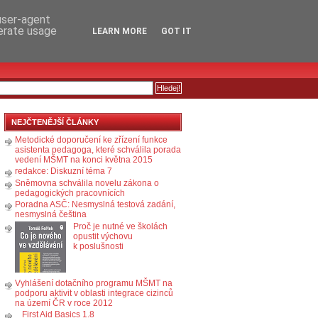
RSS
KOMENTÁŘE
 user-agent
nerate usage
LEARN MORE
GOT IT
NEJČTENĚJŠÍ ČLÁNKY
Metodické doporučení ke zřízení funkce
asistenta pedagoga, které schválila porada
vedení MŠMT na konci května 2015
redakce: Diskuzní téma 7
Sněmovna schválila novelu zákona o
pedagogických pracovnících
Poradna ASČ: Nesmyslná testová zadání,
nesmyslná čeština
Proč je nutné ve školách
opustit výchovu
k poslušnosti
Vyhlášení dotačního programu MŠMT na
podporu aktivit v oblasti integrace cizinců
na území ČR v roce 2012
First Aid Basics 1.8