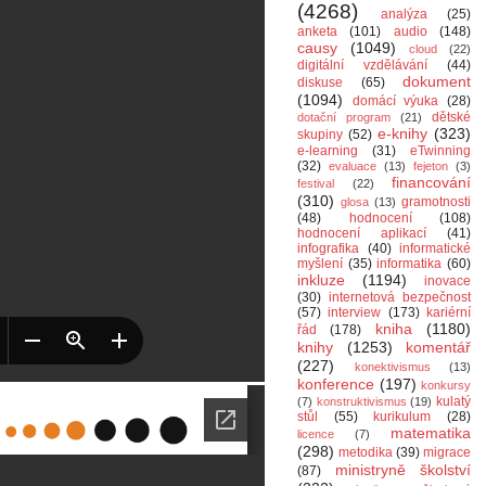
(4268)
analýza
(25)
anketa
(101)
audio
(148)
causy
(1049)
cloud
(22)
digitální vzdělávání
(44)
dokument
diskuse
(65)
(1094)
domácí výuka
(28)
dětské
dotační program
(21)
e-knihy
(323)
skupiny
(52)
e-learning
(31)
eTwinning
(32)
evaluace
(13)
fejeton
(3)
financování
festival
(22)
(310)
gramotnosti
glosa
(13)
(48)
hodnocení
(108)
hodnocení aplikací
(41)
infografika
(40)
informatické
myšlení
(35)
informatika
(60)
inkluze
(1194)
inovace
(30)
internetová bezpečnost
(57)
interview
(173)
kariérní
kniha
(1180)
řád
(178)
knihy
(1253)
komentář
(227)
konektivismus
(13)
konference
(197)
konkursy
kulatý
(7)
konstruktivismus
(19)
stůl
(55)
kurikulum
(28)
matematika
licence
(7)
(298)
metodika
(39)
migrace
ministryně školství
(87)