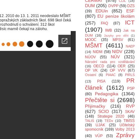
CERMAT
(578)
CLIL
(18)
DUM
(205)
DVPP
(59)
DZS
EDUin
(852)
ESF
(39)
. 12. 2010 do 13. 1. 2011 neodeslalo MŠMT
(807)
EU peníze školám
opražských základních škol. 698 škol čeká
ICT
(257)
FAQ
(87)
rozhodnutí o schválení. 312 škol
(1907)
měsíc marně čekají na zálohu.
IWB
(32)
Jak na
DUM
(16)
Jazyky pro děti
(1)
MOOC
(35)
MPSV
(61)
MŠMT
(4611)
NAEP
NIDV
(228)
NIDM
(58)
(14)
NÚV
(321)
NÚOV
(55)
Národní rada pro vzdělávání
OECD
(114)
OER
(25)
(16)
OP VK
(24)
OP VVV
(67)
Ostatní
(6)
PIAAC
(8)
PIRLS
PR
PISA
(119)
(13)
článek
(1612)
PSP
Pedagogika
(1364)
(80)
Přečtěte si
(2698)
Přijímačky
(216)
RVP
(627)
SCIO
(317)
SKAV
(148)
Strategie 2020
(46)
TIMSS
TALIS
(19)
TEDx
(10)
(39)
UJAK
(25)
Učitelský
spomocník
(169)
Volby 2013
Zprávy
(40)
VÚP
(53)