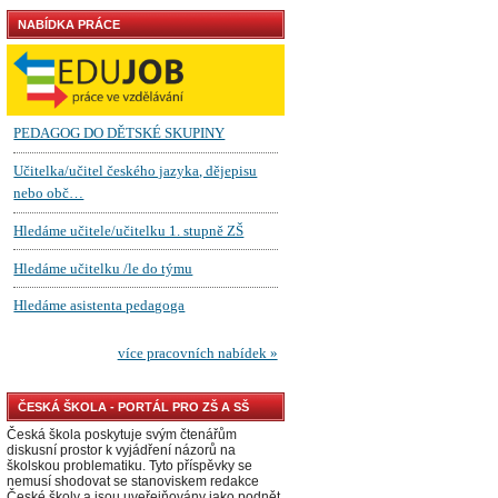
NABÍDKA PRÁCE
ČESKÁ ŠKOLA - PORTÁL PRO ZŠ A SŠ
Česká škola poskytuje svým čtenářům
diskusní prostor k vyjádření názorů na
školskou problematiku. Tyto příspěvky se
nemusí shodovat se stanoviskem redakce
České školy a jsou uveřejňovány jako podnět