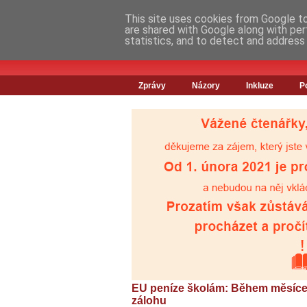
This site uses cookies from Google to 
are shared with Google along with per
statistics, and to detect and address
Zprávy
Názory
Inkluze
P
EU peníze školám: Během měsíc
zálohu