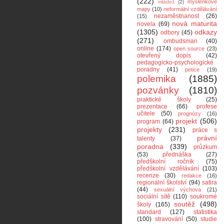
(222)
myšlenkové
mládež
(2)
mapy
(10)
neformální vzdělávání
nezaměstnanost
(26)
(15)
nová maturita
novela
(69)
(1305)
odkazy
odbory
(45)
(271)
ombudsman
(40)
online
(174)
open source
(23)
otevřený dopis
(42)
pedagogicko-psychologické
poradny
(41)
petice
(19)
polemika
(1885)
pozvánky
(1810)
praktické školy
(25)
prezentace
(66)
profese
učitele
(50)
prognózy
(16)
projekt
(506)
program
(64)
projekty
(231)
práce s
právní
talenty
(37)
poradna
(339)
průzkum
(53)
přednáška
(27)
předškolní ročník
(75)
předškolní vzdělávání
(103)
recenze
(30)
redakce
(16)
regionální školství
(94)
satira
(44)
sexuální výchova
(21)
sociální sítě
(110)
soukromé
soutěž
(498)
školy
(165)
standard
(127)
statistika
(100)
stravování
(50)
studie