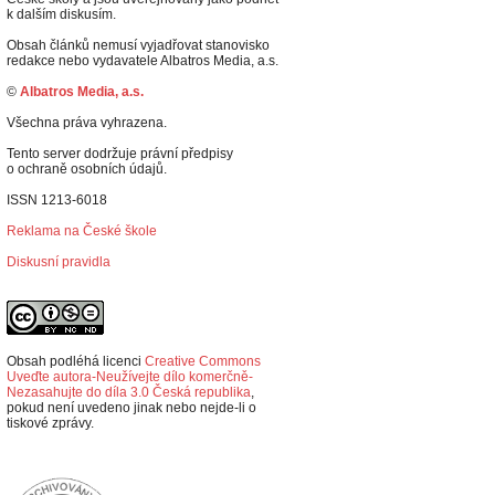
k dalším diskusím.
Obsah článků nemusí vyjadřovat stanovisko
redakce nebo vydavatele Albatros Media, a.s.
©
Albatros Media, a.s.
Všechna práva vyhrazena.
Tento server dodržuje právní předpisy
o ochraně osobních údajů.
ISSN 1213-6018
Reklama na České škole
Diskusní pravidla
Obsah podléhá licenci
Creative Commons
Uveďte autora-Neužívejte dílo komerčně-
Nezasahujte do díla 3.0 Česká republika
,
p
okud není uvedeno jinak nebo nejde-li o
tiskové zprávy.