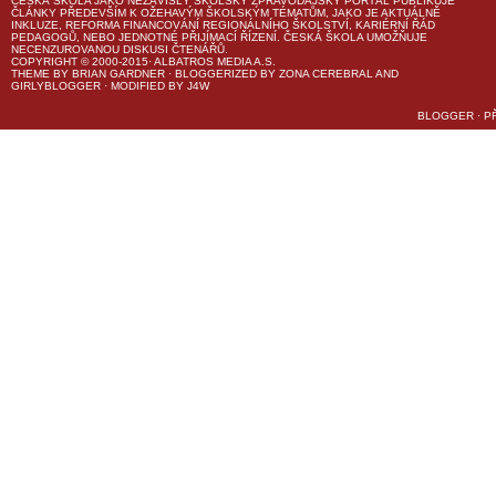
ČESKÁ ŠKOLA
JAKO NEZÁVISLÝ ŠKOLSKÝ ZPRAVODAJSKÝ PORTÁL PUBLIKUJE
ČLÁNKY PŘEDEVŠÍM K OŽEHAVÝM ŠKOLSKÝM TÉMATŮM, JAKO JE AKTUÁLNĚ
INKLUZE, REFORMA FINANCOVÁNÍ REGIONÁLNÍHO ŠKOLSTVÍ, KARIÉRNÍ ŘÁD
PEDAGOGŮ, NEBO JEDNOTNÉ PŘIJÍMACÍ ŘÍZENÍ.
ČESKÁ ŠKOLA
UMOŽŇUJE
NECENZUROVANOU DISKUSI ČTENÁŘŮ.
COPYRIGHT © 2000-2015· ALBATROS MEDIA A.S.
THEME
BY
BRIAN GARDNER
· BLOGGERIZED BY
ZONA CEREBRAL
AND
GIRLYBLOGGER
· MODIFIED BY
J4W
BLOGGER
·
P