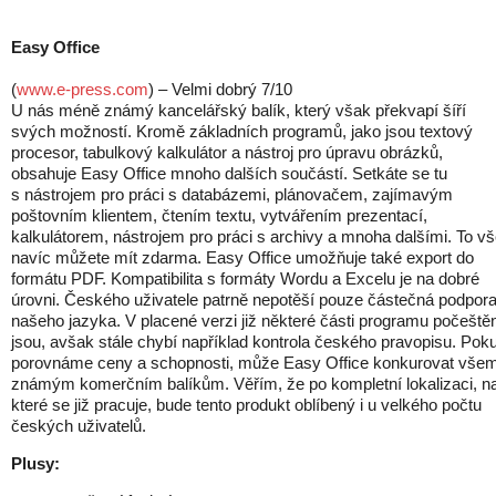
Easy Office
(
www.e-press.com
) – Velmi dobrý 7/10
U nás méně známý kancelářský balík, který však překvapí šíří
svých možností. Kromě základních programů, jako jsou textový
procesor, tabulkový kalkulátor a nástroj pro úpravu obrázků,
obsahuje Easy Office mnoho dalších součástí. Setkáte se tu
s nástrojem pro práci s databázemi, plánovačem, zajímavým
poštovním klientem, čtením textu, vytvářením prezentací,
kalkulátorem, nástrojem pro práci s archivy a mnoha dalšími. To v
navíc můžete mít zdarma. Easy Office umožňuje také export do
formátu PDF. Kompatibilita s formáty Wordu a Excelu je na dobré
úrovni. Českého uživatele patrně nepotěší pouze částečná podpor
našeho jazyka. V placené verzi již některé části programu počeště
jsou, avšak stále chybí například kontrola českého pravopisu. Pok
porovnáme ceny a schopnosti, může Easy Office konkurovat vše
známým komerčním balíkům. Věřím, že po kompletní lokalizaci, n
které se již pracuje, bude tento produkt oblíbený i u velkého počtu
českých uživatelů.
Plusy: