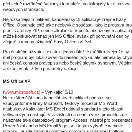
přehledně roztříděné šablony i formuláře pro tiskopisy také na svý
webových stránkách.
Nejrozsáhlejším balíkem kancelářských aplikací je zřejmě Easy
Office. Obsahuje totiž také neobvyklé součásti, jako je program pro
práci s archivy ZIP, nebo kalkulačku. V počtu obsažených aplikací j
může konkurovat snad jen MS Office, avšak při porovnání cen by
zřejmě u mnoha uživatelů Easy Office zvítězil.
Pro českého uživatele existuje jedno důležité měřítko. Nejenže by
měl program být lokalizován do našeho jazyka, ale neměla by chyb
ani česká kontrola pravopisu nebo český slovník synonym. Většin
aplikací však již tyto parametry splňuje.
MS Office XP
(
www.microsoft.cz
) – Vynikající 9/10
Nejrozšířenější sada kancelářských aplikací pochází od
všudypřítomné firmy Microsoft. Textový procesor MS Word
a tabulkový kalkulátor MS Excel udávají standard v této oblasti
softwarových nástrojů. V závislosti na ceně a verzi produktu zde
naleznete také databázový program Access, nástroj pro prezentac
PowerPoint anebo MS FrontPage, se kterým vytvoříte webové
stránky. Je zde zahrnut i poštovní program a organizér Outlook.