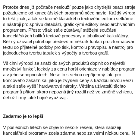
Protože dnes již počítače neslouží pouze jako chytřejší psací stroje
požadujeme od kancelářských programů něco navíc. Každý výrob
to řeší jinak, a tak se kromě klasického textového editoru setkáme
s nástroji pro správu databází, grafickými editory nebo archivačním
programem. Přesto však stále zůstávají stěžejní součástí
kancelářských balíků textové procesory a tabulkové kalkulátory.
Běžný uživatel potřebuje především několik funkcí pro zformátován
textu do přijatelné podoby pro tisk, kontrolu pravopisu a nástroj pro
jednoduchou tvorbu tabulek s výpočty a tvorbou grafů.
Všichni výrobci se snaží do svých produktů doplnit co největší
množství funkcí, leckdy za cenu horší orientace v nabídce progra
a v jeho schopnostech. Nese to s sebou nepříjemný fakt pro
koncového zákazníka, jako je zvýšení ceny s každou novou verzí
a také stále vyšší hardwarové nároky. Většina uživatelů těchto
programů přitom skoro nepozná jiný rozdíl než ve změně vzhledu,
čehož firmy také hojně využívají.
Zadarmo je to lepší
V posledních letech se objevilo několik řešení, která nabízejí
kancelářské programy zcela zdarma nebo za velmi nízkou cenu. 