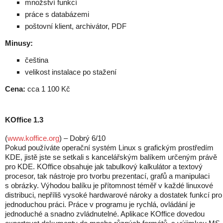
množství funkcí
práce s databázemi
poštovní klient, archivátor, PDF
Minusy:
čeština
velikost instalace po stažení
Cena:
cca 1 100 Kč
KOffice 1.3
(
www.koffice.org
) – Dobrý 6/10
Pokud používáte operační systém Linux s grafickým prostředím
KDE, jistě jste se set­kali s kancelářským balíkem určeným právě
pro KDE. KOffice obsahuje jak tabulkový kalkulátor a textový
procesor, tak nástroje pro tvorbu prezentací, grafů a manipulaci
s obrázky. Výhodou balíku je přítomnost téměř v každé linuxové
distribuci, nepříliš vysoké hardwarové nároky a dostatek funkcí pro
jednoduchou práci. Práce v programu je rychlá, ovládání je
jednoduché a snadno zvládnutelné. Aplikace KOffice dovedou