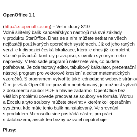
OpenOffice 1.1
(
http://cs.openoffice.org
) – Velmi dobrý 8/10
Volně šiřitelný balík kancelářských nástrojů má své základy
v produktu StarOffice. Dnes se s ním můžete setkat na všech
nejčastěji používaných operačních systémech. Již od jeho raných
verzí je k dispozici česká lokalizace, která je dnes již kompletní,
včetně průvodců, kontroly pravopisu, slovníku synonym nebo
nápovědy. V této sadě programů naleznete vše, co budete
potřebovat. Je zde textový editor, tabulkový kalkulátor, prezentační
nástroj, program pro vektorové kreslení a editor matematických
vzorečků. S programem vytvoříte také jednoduché webové stránky
Čím je však OpenOffice prozatím nepřekonaný, je možnost vytvoři
z dokumentu soubor PDF a hlavně zadarmo. OpenOffice bez
větších problémů dovede pracovat se soubory ve formátu Wordu
a Excelu a tyto soubory můžete otevírat v kterémkoli operačním
systému, kde máte tento balík nainstalovaný. Ve srovnání
s produktem Microsoftu sice postrádá nástroj pro práci
s databázemi, avšak ten běžný uživatel nepotřebuje.
Plusy: