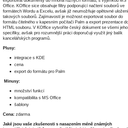
exportovat dokumenty do mnoha různých formátů, s výjimkou MS
Office. KOffice sice obsahuje filtry podporující načtení souborů ve
formátech Wordu a Excelu, avšak již neumožňuje opětovné uložen
takových souborů. Zajímavostí je možnost exportovat soubor do
formátu čitelného v kapesním počítači Palm a export prezentace d
HTML souboru. V KOffice vytvoříte český dokument se všemi jeho
specifiky, avšak pro rozumnější práci doporučuji využít jiný balík
kancelářských programů.
Plusy:
integrace s KDE
cena
export do formátu pro Palm
Minusy:
množství funkcí
kompatibilita s MS Office
šablony
Cena:
zdarma
Jaké jsou vaše zkušenosti s nasazením méně známých