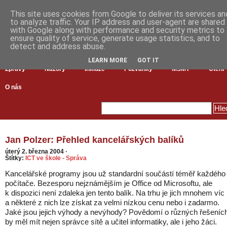
This site uses cookies from Google to deliver its services an
to analyze traffic. Your IP address and user-agent are shared
with Google along with performance and security metrics to
ensure quality of service, generate usage statistics, and to
detect and address abuse.
LEARN MORE
GOT IT
Zprávy
Názory
Inkluze
Pozvánky
MŠMT
Čtení
O nás
Jan Polzer: Přehled kancelářských balíků
úterý 2. března 2004
·
Štítky:
ICT ve škole - Správa
Kancelářské programy jsou už standardní součástí téměř každého
počítače. Bezesporu nejznámějším je Office od Microsoftu, ale
k dispozici není zdaleka jen tento balík. Na trhu je jich mnohem víc
a některé z nich lze získat za velmi nízkou cenu nebo i zadarmo.
Jaké jsou jejich výhody a nevýhody? Povědomí o různých řešeníc
by měl mít nejen správce sítě a učitel informatiky, ale i jeho žáci.