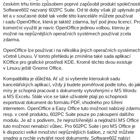
českém trhu tímto způsobem poprvé zapůsobil produkt společnosti
Software602 nazvaný 602PC Suite. Od té doby však již uplynulo p
let a v současné době tak vedle této kanceláře můžete používat
i sadu OpenOffice, která je taktéž zdarma, byť pod jinou licencí. Pr
komerční využití je navíc OpenOffice jedinou volbou, kterou je
možné na nejrůznějších operačních systémech používat zcela
zdarma.
OpenOffice lze používat i na několika jiných operačních systémech
včetně Linuxu. V tomto přehledu je zmíněna také sada aplikací
KOffice pro grafické prostředí KDE. Kromě těchto dvou existuje
v Linuxu ještě Gnome Office.
Kompatibilita je důležitá. Ať už si vyberete kteroukoli sadu
kancelářských aplikací, vždy ji budete poměřovat podle toho, do ja
míry je schopná pracovat s dokumenty vytvořenými v MS Wordu
a MS Excelu. Stále více se také uživatelé ptají po schopnosti
exportovat dokument do formátu PDF, vhodného pro šíření
internetem. OpenOffice a Easy Office tuto možnost nabízejí zdarm
resp. v ceně produktu, 602PC Suite pouze po zakoupení dalšího
modulu. Je až s podivem, že nejrozšířenější a nejdražší MS Office
tuto možnost nenabízí vůbec. Pro 602PC Suite i pro MS Office je
k dispozici velké množství nejrůznějších šablon, z nichž můžete
snadno a rychle vytvářet nové dokumenty. Software602 nabízí